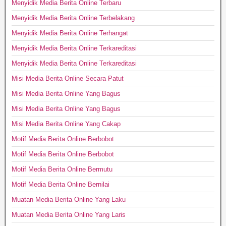
Menyidik Media Berita Online Terbaru
Menyidik Media Berita Online Terbelakang
Menyidik Media Berita Online Terhangat
Menyidik Media Berita Online Terkareditasi
Menyidik Media Berita Online Terkareditasi
Misi Media Berita Online Secara Patut
Misi Media Berita Online Yang Bagus
Misi Media Berita Online Yang Bagus
Misi Media Berita Online Yang Cakap
Motif Media Berita Online Berbobot
Motif Media Berita Online Berbobot
Motif Media Berita Online Bermutu
Motif Media Berita Online Bernilai
Muatan Media Berita Online Yang Laku
Muatan Media Berita Online Yang Laris