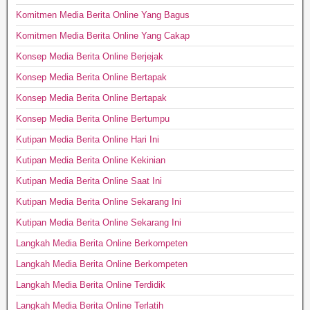
Komitmen Media Berita Online Yang Bagus
Komitmen Media Berita Online Yang Cakap
Konsep Media Berita Online Berjejak
Konsep Media Berita Online Bertapak
Konsep Media Berita Online Bertapak
Konsep Media Berita Online Bertumpu
Kutipan Media Berita Online Hari Ini
Kutipan Media Berita Online Kekinian
Kutipan Media Berita Online Saat Ini
Kutipan Media Berita Online Sekarang Ini
Kutipan Media Berita Online Sekarang Ini
Langkah Media Berita Online Berkompeten
Langkah Media Berita Online Berkompeten
Langkah Media Berita Online Terdidik
Langkah Media Berita Online Terlatih