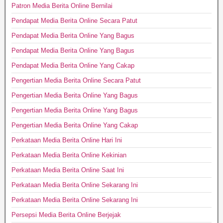
Patron Media Berita Online Bernilai
Pendapat Media Berita Online Secara Patut
Pendapat Media Berita Online Yang Bagus
Pendapat Media Berita Online Yang Bagus
Pendapat Media Berita Online Yang Cakap
Pengertian Media Berita Online Secara Patut
Pengertian Media Berita Online Yang Bagus
Pengertian Media Berita Online Yang Bagus
Pengertian Media Berita Online Yang Cakap
Perkataan Media Berita Online Hari Ini
Perkataan Media Berita Online Kekinian
Perkataan Media Berita Online Saat Ini
Perkataan Media Berita Online Sekarang Ini
Perkataan Media Berita Online Sekarang Ini
Persepsi Media Berita Online Berjejak