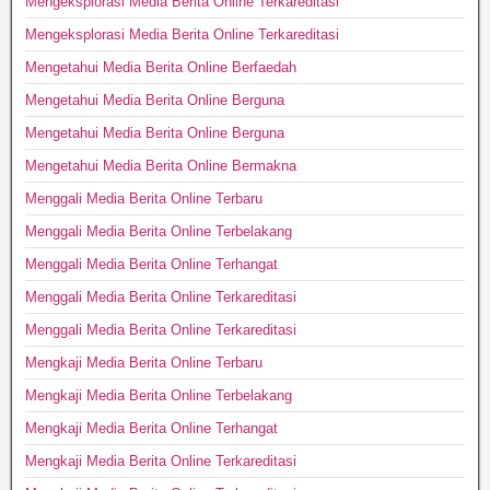
Mengeksplorasi Media Berita Online Terkareditasi
Mengeksplorasi Media Berita Online Terkareditasi
Mengetahui Media Berita Online Berfaedah
Mengetahui Media Berita Online Berguna
Mengetahui Media Berita Online Berguna
Mengetahui Media Berita Online Bermakna
Menggali Media Berita Online Terbaru
Menggali Media Berita Online Terbelakang
Menggali Media Berita Online Terhangat
Menggali Media Berita Online Terkareditasi
Menggali Media Berita Online Terkareditasi
Mengkaji Media Berita Online Terbaru
Mengkaji Media Berita Online Terbelakang
Mengkaji Media Berita Online Terhangat
Mengkaji Media Berita Online Terkareditasi