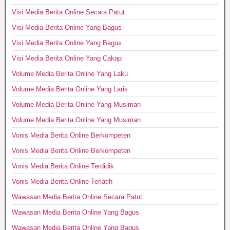
Visi Media Berita Online Secara Patut
Visi Media Berita Online Yang Bagus
Visi Media Berita Online Yang Bagus
Visi Media Berita Online Yang Cakap
Volume Media Berita Online Yang Laku
Volume Media Berita Online Yang Laris
Volume Media Berita Online Yang Musiman
Volume Media Berita Online Yang Musiman
Vonis Media Berita Online Berkompeten
Vonis Media Berita Online Berkompeten
Vonis Media Berita Online Terdidik
Vonis Media Berita Online Terlatih
Wawasan Media Berita Online Secara Patut
Wawasan Media Berita Online Yang Bagus
Wawasan Media Berita Online Yang Bagus