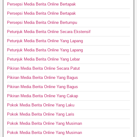
Persepsi Media Berita Online Bertapak
Persepsi Media Berita Online Bertapak
Persepsi Media Berita Online Bertumpu
Petunjuk Media Berita Online Secara Ekstensif
Petunjuk Media Berita Online Yang Lapang
Petunjuk Media Berita Online Yang Lapang
Petunjuk Media Berita Online Yang Lebar
Pikiran Media Berita Online Secara Patut
Pikiran Media Berita Online Yang Bagus
Pikiran Media Berita Online Yang Bagus
Pikiran Media Berita Online Yang Cakap
Pokok Media Berita Online Yang Laku
Pokok Media Berita Online Yang Laris
Pokok Media Berita Online Yang Musiman
Pokok Media Berita Online Yang Musiman