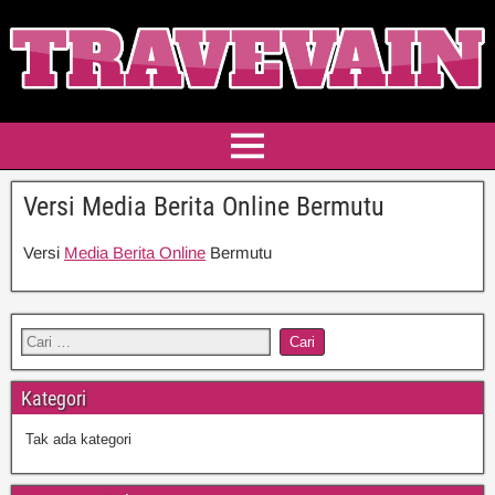
Versi Media Berita Online Bermutu
Versi
Media Berita Online
Bermutu
Kategori
Tak ada kategori