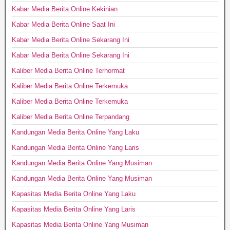
Kabar Media Berita Online Kekinian
Kabar Media Berita Online Saat Ini
Kabar Media Berita Online Sekarang Ini
Kabar Media Berita Online Sekarang Ini
Kaliber Media Berita Online Terhormat
Kaliber Media Berita Online Terkemuka
Kaliber Media Berita Online Terkemuka
Kaliber Media Berita Online Terpandang
Kandungan Media Berita Online Yang Laku
Kandungan Media Berita Online Yang Laris
Kandungan Media Berita Online Yang Musiman
Kandungan Media Berita Online Yang Musiman
Kapasitas Media Berita Online Yang Laku
Kapasitas Media Berita Online Yang Laris
Kapasitas Media Berita Online Yang Musiman