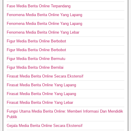
Fase Media Berita Online Terpandang
Fenomena Media Berita Online Yang Lapang
Fenomena Media Berita Online Yang Lapang
Fenomena Media Berita Online Yang Lebar
Figur Media Berita Online Berbobot
Figur Media Berita Online Berbobot
Figur Media Berita Online Bermutu
Figur Media Berita Online Bernilai
Firasat Media Berita Online Secara Ekstensif
Firasat Media Berita Online Yang Lapang
Firasat Media Berita Online Yang Lapang
Firasat Media Berita Online Yang Lebar
Fungsi Utama Media Berita Online: Memberi Informasi Dan Mendidik
Publik
Gejala Media Berita Online Secara Ekstensif