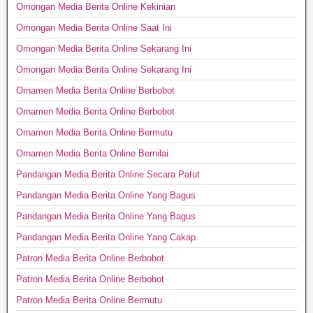
Omongan Media Berita Online Kekinian
Omongan Media Berita Online Saat Ini
Omongan Media Berita Online Sekarang Ini
Omongan Media Berita Online Sekarang Ini
Ornamen Media Berita Online Berbobot
Ornamen Media Berita Online Berbobot
Ornamen Media Berita Online Bermutu
Ornamen Media Berita Online Bernilai
Pandangan Media Berita Online Secara Patut
Pandangan Media Berita Online Yang Bagus
Pandangan Media Berita Online Yang Bagus
Pandangan Media Berita Online Yang Cakap
Patron Media Berita Online Berbobot
Patron Media Berita Online Berbobot
Patron Media Berita Online Bermutu