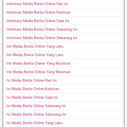
Informasi Media Berita Online Hari Ini
Informasi Media Berita Online Kekinian
Informasi Media Berita Online Saat Ini
Informasi Media Berita Online Sekarang Ini
Informasi Media Berita Online Sekarang Ini
Inti Media Berita Online Yang Laku
Inti Media Berita Online Yang Laris
Inti Media Berita Online Yang Musiman
Inti Media Berita Online Yang Musiman
Isi Media Berita Online Hari Ini
Isi Media Berita Online Kekinian
Isi Media Berita Online Saat Ini
Isi Media Berita Online Sekarang Ini
Isi Media Berita Online Sekarang Ini
Isi Media Berita Online Yang Laku