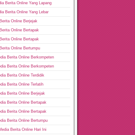
ia Berita Online Yang Lapang
ia Berita Online Yang Lebar
Berita Online Berjejak
Berita Online Bertapak
Berita Online Bertapak
Berita Online Bertumpu
edia Berita Online Berkompeten
edia Berita Online Berkompeten
dia Berita Online Terdidik
dia Berita Online Terlatih
dia Berita Online Berjejak
dia Berita Online Bertapak
dia Berita Online Bertapak
dia Berita Online Bertumpu
edia Berita Online Hari Ini