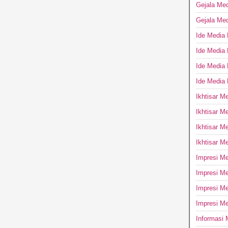
Gejala Med
Gejala Med
Ide Media 
Ide Media 
Ide Media 
Ide Media 
Ikhtisar M
Ikhtisar M
Ikhtisar Me
Ikhtisar Me
Impresi Me
Impresi Me
Impresi Me
Impresi Me
Informasi M