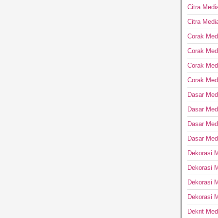
Citra Medi
Citra Medi
Corak Medi
Corak Medi
Corak Medi
Corak Medi
Dasar Medi
Dasar Medi
Dasar Medi
Dasar Medi
Dekorasi M
Dekorasi M
Dekorasi M
Dekorasi M
Dekrit Med