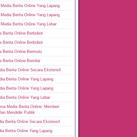
Media Berita Online Yang Lapang
Media Berita Online Yang Lapang
Media Berita Online Yang Lebar
a Berita Online Berbobot
a Berita Online Berbobot
a Berita Online Bermutu
 Berita Online Bernilai
dia Berita Online Secara Ekstensif
dia Berita Online Yang Lapang
dia Berita Online Yang Lapang
dia Berita Online Yang Lebar
ma Media Berita Online: Memberi
Dan Mendidik Publik
ia Berita Online Secara Ekstensif
ia Berita Online Yang Lapang