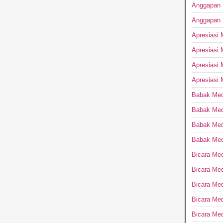
Anggapan 
Anggapan 
Apresiasi 
Apresiasi 
Apresiasi 
Apresiasi 
Babak Medi
Babak Med
Babak Med
Babak Medi
Bicara Medi
Bicara Med
Bicara Med
Bicara Med
Bicara Med