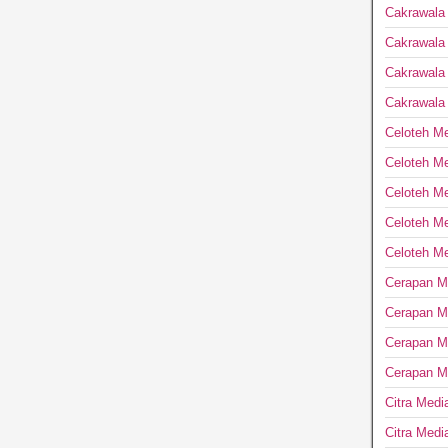
Cakrawala 
Cakrawala 
Cakrawala 
Cakrawala 
Celoteh Med
Celoteh Me
Celoteh Me
Celoteh Me
Celoteh Me
Cerapan Me
Cerapan Me
Cerapan Me
Cerapan Me
Citra Media
Citra Medi