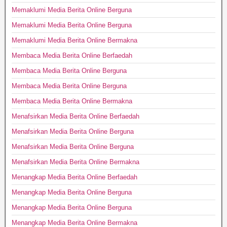
Memaklumi Media Berita Online Berguna
Memaklumi Media Berita Online Berguna
Memaklumi Media Berita Online Bermakna
Membaca Media Berita Online Berfaedah
Membaca Media Berita Online Berguna
Membaca Media Berita Online Berguna
Membaca Media Berita Online Bermakna
Menafsirkan Media Berita Online Berfaedah
Menafsirkan Media Berita Online Berguna
Menafsirkan Media Berita Online Berguna
Menafsirkan Media Berita Online Bermakna
Menangkap Media Berita Online Berfaedah
Menangkap Media Berita Online Berguna
Menangkap Media Berita Online Berguna
Menangkap Media Berita Online Bermakna