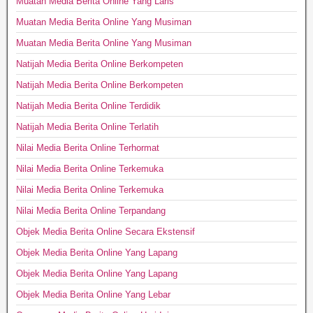
Muatan Media Berita Online Yang Laris
Muatan Media Berita Online Yang Musiman
Muatan Media Berita Online Yang Musiman
Natijah Media Berita Online Berkompeten
Natijah Media Berita Online Berkompeten
Natijah Media Berita Online Terdidik
Natijah Media Berita Online Terlatih
Nilai Media Berita Online Terhormat
Nilai Media Berita Online Terkemuka
Nilai Media Berita Online Terkemuka
Nilai Media Berita Online Terpandang
Objek Media Berita Online Secara Ekstensif
Objek Media Berita Online Yang Lapang
Objek Media Berita Online Yang Lapang
Objek Media Berita Online Yang Lebar