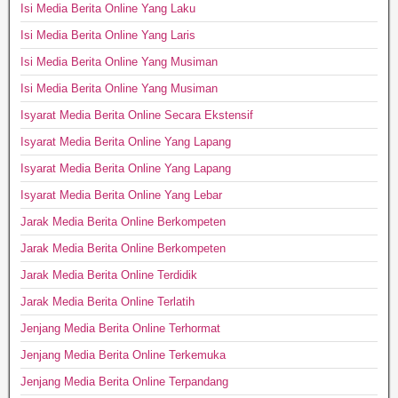
Isi Media Berita Online Yang Laku
Isi Media Berita Online Yang Laris
Isi Media Berita Online Yang Musiman
Isi Media Berita Online Yang Musiman
Isyarat Media Berita Online Secara Ekstensif
Isyarat Media Berita Online Yang Lapang
Isyarat Media Berita Online Yang Lapang
Isyarat Media Berita Online Yang Lebar
Jarak Media Berita Online Berkompeten
Jarak Media Berita Online Berkompeten
Jarak Media Berita Online Terdidik
Jarak Media Berita Online Terlatih
Jenjang Media Berita Online Terhormat
Jenjang Media Berita Online Terkemuka
Jenjang Media Berita Online Terpandang