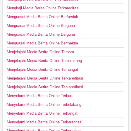
Mengkaji Media Berita Online Terkareditasi
Menguasai Media Berita Online Berfaedah
Menguasai Media Berita Online Berguna
Menguasai Media Berita Online Berguna
Menguasai Media Berita Online Bermakna
Menjelajahi Media Berita Online Terbaru
Menjelajahi Media Berita Online Terbelakang
Menjelajahi Media Berita Online Terhangat
Menjelajahi Media Berita Online Terkareditasi
Menjelajahi Media Berita Online Terkareditasi
Menyelami Media Berita Online Terbaru
Menyelami Media Berita Online Terbelakang
Menyelami Media Berita Online Terhangat
Menyelami Media Berita Online Terkareditasi
Menyelami Media Berita Online Terkareditasi