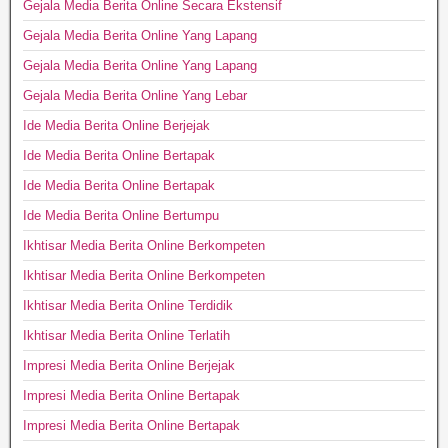
Gejala Media Berita Online Secara Ekstensif
Gejala Media Berita Online Yang Lapang
Gejala Media Berita Online Yang Lapang
Gejala Media Berita Online Yang Lebar
Ide Media Berita Online Berjejak
Ide Media Berita Online Bertapak
Ide Media Berita Online Bertapak
Ide Media Berita Online Bertumpu
Ikhtisar Media Berita Online Berkompeten
Ikhtisar Media Berita Online Berkompeten
Ikhtisar Media Berita Online Terdidik
Ikhtisar Media Berita Online Terlatih
Impresi Media Berita Online Berjejak
Impresi Media Berita Online Bertapak
Impresi Media Berita Online Bertapak