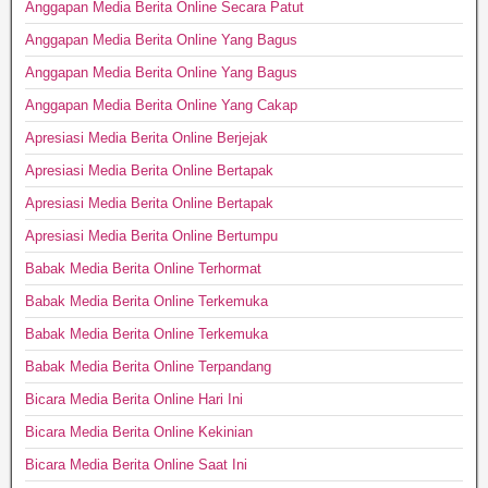
Anggapan Media Berita Online Secara Patut
Anggapan Media Berita Online Yang Bagus
Anggapan Media Berita Online Yang Bagus
Anggapan Media Berita Online Yang Cakap
Apresiasi Media Berita Online Berjejak
Apresiasi Media Berita Online Bertapak
Apresiasi Media Berita Online Bertapak
Apresiasi Media Berita Online Bertumpu
Babak Media Berita Online Terhormat
Babak Media Berita Online Terkemuka
Babak Media Berita Online Terkemuka
Babak Media Berita Online Terpandang
Bicara Media Berita Online Hari Ini
Bicara Media Berita Online Kekinian
Bicara Media Berita Online Saat Ini