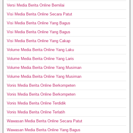
Versi Media Berita Online Bernilai
Visi Media Berita Online Secara Patut
Visi Media Berita Online Yang Bagus
Visi Media Berita Online Yang Bagus
Visi Media Berita Online Yang Cakap
Volume Media Berita Online Yang Laku
Volume Media Berita Online Yang Laris
Volume Media Berita Online Yang Musiman
Volume Media Berita Online Yang Musiman
Vonis Media Berita Online Berkompeten
Vonis Media Berita Online Berkompeten
Vonis Media Berita Online Terdidik
Vonis Media Berita Online Terlatih
Wawasan Media Berita Online Secara Patut
Wawasan Media Berita Online Yang Bagus