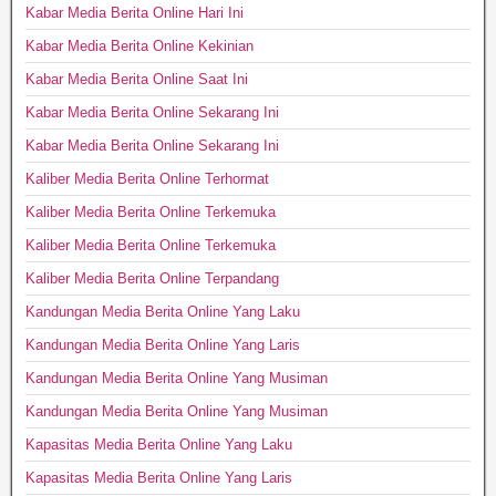
Kabar Media Berita Online Hari Ini
Kabar Media Berita Online Kekinian
Kabar Media Berita Online Saat Ini
Kabar Media Berita Online Sekarang Ini
Kabar Media Berita Online Sekarang Ini
Kaliber Media Berita Online Terhormat
Kaliber Media Berita Online Terkemuka
Kaliber Media Berita Online Terkemuka
Kaliber Media Berita Online Terpandang
Kandungan Media Berita Online Yang Laku
Kandungan Media Berita Online Yang Laris
Kandungan Media Berita Online Yang Musiman
Kandungan Media Berita Online Yang Musiman
Kapasitas Media Berita Online Yang Laku
Kapasitas Media Berita Online Yang Laris