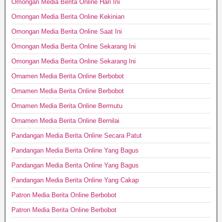
Omongan Media Berita Online Hari Ini
Omongan Media Berita Online Kekinian
Omongan Media Berita Online Saat Ini
Omongan Media Berita Online Sekarang Ini
Omongan Media Berita Online Sekarang Ini
Ornamen Media Berita Online Berbobot
Ornamen Media Berita Online Berbobot
Ornamen Media Berita Online Bermutu
Ornamen Media Berita Online Bernilai
Pandangan Media Berita Online Secara Patut
Pandangan Media Berita Online Yang Bagus
Pandangan Media Berita Online Yang Bagus
Pandangan Media Berita Online Yang Cakap
Patron Media Berita Online Berbobot
Patron Media Berita Online Berbobot