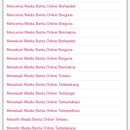
Mencerna Media Berita Online Berfaedah
Mencerna Media Berita Online Berguna
Mencerna Media Berita Online Berguna
Mencerna Media Berita Online Bermakna
Menekuni Media Berita Online Berfaedah
Menekuni Media Berita Online Berguna
Menekuni Media Berita Online Berguna
Menekuni Media Berita Online Bermakna
Menelaah Media Berita Online Terbaru
Menelaah Media Berita Online Terbelakang
Menelaah Media Berita Online Terhangat
Menelaah Media Berita Online Terkareditasi
Menelaah Media Berita Online Terkareditasi
Meneliti Media Berita Online Terbaru
Meneliti Media Berita Online Terbelakang