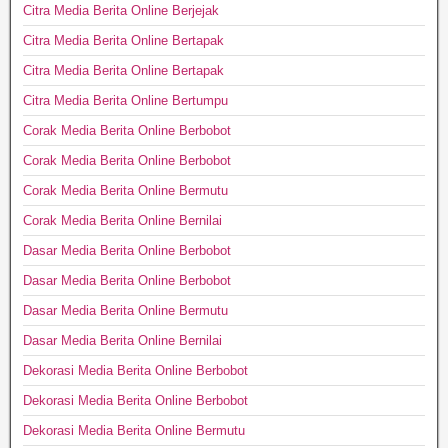
Citra Media Berita Online Berjejak
Citra Media Berita Online Bertapak
Citra Media Berita Online Bertapak
Citra Media Berita Online Bertumpu
Corak Media Berita Online Berbobot
Corak Media Berita Online Berbobot
Corak Media Berita Online Bermutu
Corak Media Berita Online Bernilai
Dasar Media Berita Online Berbobot
Dasar Media Berita Online Berbobot
Dasar Media Berita Online Bermutu
Dasar Media Berita Online Bernilai
Dekorasi Media Berita Online Berbobot
Dekorasi Media Berita Online Berbobot
Dekorasi Media Berita Online Bermutu