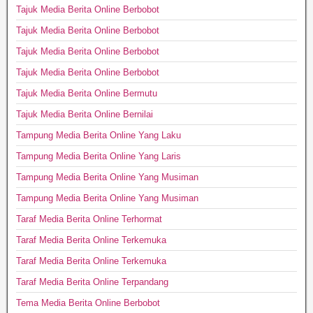
Tajuk Media Berita Online Berbobot
Tajuk Media Berita Online Berbobot
Tajuk Media Berita Online Berbobot
Tajuk Media Berita Online Berbobot
Tajuk Media Berita Online Bermutu
Tajuk Media Berita Online Bernilai
Tampung Media Berita Online Yang Laku
Tampung Media Berita Online Yang Laris
Tampung Media Berita Online Yang Musiman
Tampung Media Berita Online Yang Musiman
Taraf Media Berita Online Terhormat
Taraf Media Berita Online Terkemuka
Taraf Media Berita Online Terkemuka
Taraf Media Berita Online Terpandang
Tema Media Berita Online Berbobot