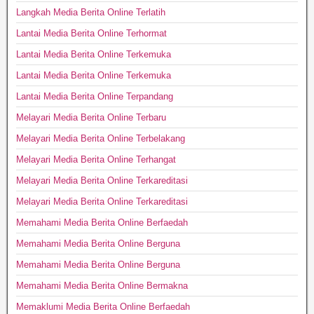
Langkah Media Berita Online Terlatih
Lantai Media Berita Online Terhormat
Lantai Media Berita Online Terkemuka
Lantai Media Berita Online Terkemuka
Lantai Media Berita Online Terpandang
Melayari Media Berita Online Terbaru
Melayari Media Berita Online Terbelakang
Melayari Media Berita Online Terhangat
Melayari Media Berita Online Terkareditasi
Melayari Media Berita Online Terkareditasi
Memahami Media Berita Online Berfaedah
Memahami Media Berita Online Berguna
Memahami Media Berita Online Berguna
Memahami Media Berita Online Bermakna
Memaklumi Media Berita Online Berfaedah