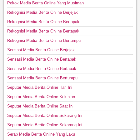
Pokok Media Berita Online Yang Musiman
Rekognisi Media Berita Online Berjejak
Rekognisi Media Berita Online Bertapak
Rekognisi Media Berita Online Bertapak
Rekognisi Media Berita Online Bertumpu
Sensasi Media Berita Online Berjejak
Sensasi Media Berita Online Bertapak
Sensasi Media Berita Online Bertapak
Sensasi Media Berita Online Bertumpu
Seputar Media Berita Online Hari Ini
Seputar Media Berita Online Kekinian
Seputar Media Berita Online Saat Ini
Seputar Media Berita Online Sekarang Ini
Seputar Media Berita Online Sekarang Ini
Serap Media Berita Online Yang Laku