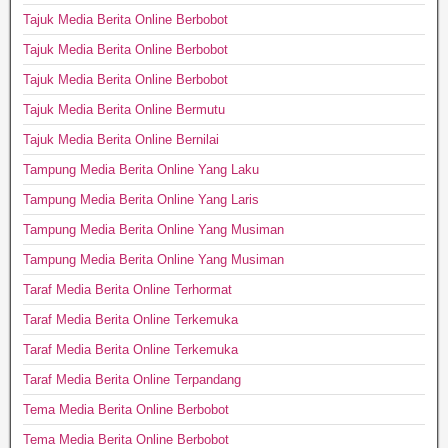
Tajuk Media Berita Online Berbobot
Tajuk Media Berita Online Berbobot
Tajuk Media Berita Online Berbobot
Tajuk Media Berita Online Bermutu
Tajuk Media Berita Online Bernilai
Tampung Media Berita Online Yang Laku
Tampung Media Berita Online Yang Laris
Tampung Media Berita Online Yang Musiman
Tampung Media Berita Online Yang Musiman
Taraf Media Berita Online Terhormat
Taraf Media Berita Online Terkemuka
Taraf Media Berita Online Terkemuka
Taraf Media Berita Online Terpandang
Tema Media Berita Online Berbobot
Tema Media Berita Online Berbobot