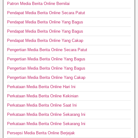
Patron Media Berita Online Bernilai
Pendapat Media Berita Online Secara Patut
Pendapat Media Berita Online Yang Bagus
Pendapat Media Berita Online Yang Bagus
Pendapat Media Berita Online Yang Cakap
Pengertian Media Berita Online Secara Patut
Pengertian Media Berita Online Yang Bagus
Pengertian Media Berita Online Yang Bagus
Pengertian Media Berita Online Yang Cakap
Perkataan Media Berita Online Hari Ini
Perkataan Media Berita Online Kekinian
Perkataan Media Berita Online Saat Ini
Perkataan Media Berita Online Sekarang Ini
Perkataan Media Berita Online Sekarang Ini
Persepsi Media Berita Online Berjejak