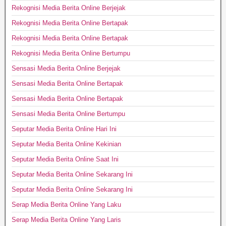
Rekognisi Media Berita Online Berjejak
Rekognisi Media Berita Online Bertapak
Rekognisi Media Berita Online Bertapak
Rekognisi Media Berita Online Bertumpu
Sensasi Media Berita Online Berjejak
Sensasi Media Berita Online Bertapak
Sensasi Media Berita Online Bertapak
Sensasi Media Berita Online Bertumpu
Seputar Media Berita Online Hari Ini
Seputar Media Berita Online Kekinian
Seputar Media Berita Online Saat Ini
Seputar Media Berita Online Sekarang Ini
Seputar Media Berita Online Sekarang Ini
Serap Media Berita Online Yang Laku
Serap Media Berita Online Yang Laris