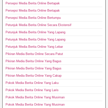
Persepsi Media Berita Online Bertapak
Persepsi Media Berita Online Bertapak
Persepsi Media Berita Online Bertumpu
Petunjuk Media Berita Online Secara Ekstensif
Petunjuk Media Berita Online Yang Lapang
Petunjuk Media Berita Online Yang Lapang
Petunjuk Media Berita Online Yang Lebar
Pikiran Media Berita Online Secara Patut
Pikiran Media Berita Online Yang Bagus
Pikiran Media Berita Online Yang Bagus
Pikiran Media Berita Online Yang Cakap
Pokok Media Berita Online Yang Laku
Pokok Media Berita Online Yang Laris
Pokok Media Berita Online Yang Musiman
Pokok Media Berita Online Yang Musiman