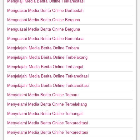
Mengkaji Media Berita Online Terkareditasi
Menguasai Media Berita Online Berfaedah
Menguasai Media Berita Online Berguna
Menguasai Media Berita Online Berguna
Menguasai Media Berita Online Bermakna
Menjelajahi Media Berita Online Terbaru
Menjelajahi Media Berita Online Terbelakang
Menjelajahi Media Berita Online Terhangat
Menjelajahi Media Berita Online Terkareditasi
Menjelajahi Media Berita Online Terkareditasi
Menyelami Media Berita Online Terbaru
Menyelami Media Berita Online Terbelakang
Menyelami Media Berita Online Terhangat
Menyelami Media Berita Online Terkareditasi
Menyelami Media Berita Online Terkareditasi