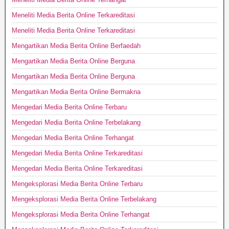
Meneliti Media Berita Online Terkareditasi
Meneliti Media Berita Online Terkareditasi
Mengartikan Media Berita Online Berfaedah
Mengartikan Media Berita Online Berguna
Mengartikan Media Berita Online Berguna
Mengartikan Media Berita Online Bermakna
Mengedari Media Berita Online Terbaru
Mengedari Media Berita Online Terbelakang
Mengedari Media Berita Online Terhangat
Mengedari Media Berita Online Terkareditasi
Mengedari Media Berita Online Terkareditasi
Mengeksplorasi Media Berita Online Terbaru
Mengeksplorasi Media Berita Online Terbelakang
Mengeksplorasi Media Berita Online Terhangat