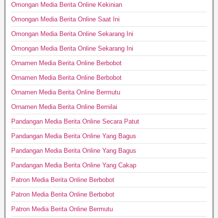
Omongan Media Berita Online Kekinian
Omongan Media Berita Online Saat Ini
Omongan Media Berita Online Sekarang Ini
Omongan Media Berita Online Sekarang Ini
Ornamen Media Berita Online Berbobot
Ornamen Media Berita Online Berbobot
Ornamen Media Berita Online Bermutu
Ornamen Media Berita Online Bernilai
Pandangan Media Berita Online Secara Patut
Pandangan Media Berita Online Yang Bagus
Pandangan Media Berita Online Yang Bagus
Pandangan Media Berita Online Yang Cakap
Patron Media Berita Online Berbobot
Patron Media Berita Online Berbobot
Patron Media Berita Online Bermutu