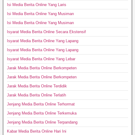
Isi Media Berita Online Yang Laris
Isi Media Berita Online Yang Musiman
Isi Media Berita Online Yang Musiman
Isyarat Media Berita Online Secara Ekstensif
Isyarat Media Berita Online Yang Lapang
Isyarat Media Berita Online Yang Lapang
Isyarat Media Berita Online Yang Lebar
Jarak Media Berita Online Berkompeten
Jarak Media Berita Online Berkompeten
Jarak Media Berita Online Terdidik
Jarak Media Berita Online Terlatih
Jenjang Media Berita Online Terhormat
Jenjang Media Berita Online Terkemuka
Jenjang Media Berita Online Terpandang
Kabar Media Berita Online Hari Ini