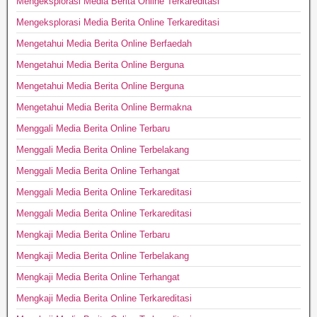
Mengeksplorasi Media Berita Online Terkareditasi
Mengeksplorasi Media Berita Online Terkareditasi
Mengetahui Media Berita Online Berfaedah
Mengetahui Media Berita Online Berguna
Mengetahui Media Berita Online Berguna
Mengetahui Media Berita Online Bermakna
Menggali Media Berita Online Terbaru
Menggali Media Berita Online Terbelakang
Menggali Media Berita Online Terhangat
Menggali Media Berita Online Terkareditasi
Menggali Media Berita Online Terkareditasi
Mengkaji Media Berita Online Terbaru
Mengkaji Media Berita Online Terbelakang
Mengkaji Media Berita Online Terhangat
Mengkaji Media Berita Online Terkareditasi