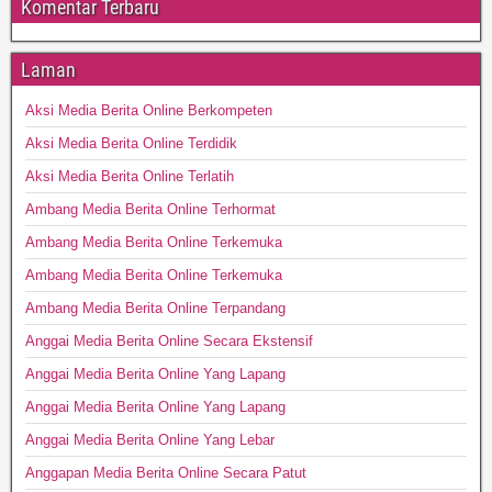
Komentar Terbaru
Laman
Aksi Media Berita Online Berkompeten
Aksi Media Berita Online Terdidik
Aksi Media Berita Online Terlatih
Ambang Media Berita Online Terhormat
Ambang Media Berita Online Terkemuka
Ambang Media Berita Online Terkemuka
Ambang Media Berita Online Terpandang
Anggai Media Berita Online Secara Ekstensif
Anggai Media Berita Online Yang Lapang
Anggai Media Berita Online Yang Lapang
Anggai Media Berita Online Yang Lebar
Anggapan Media Berita Online Secara Patut