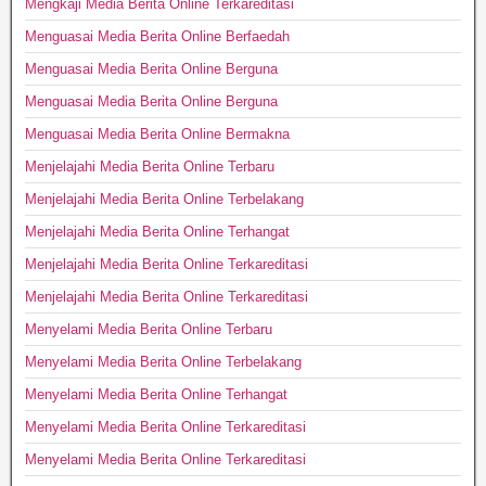
Mengkaji Media Berita Online Terkareditasi
Menguasai Media Berita Online Berfaedah
Menguasai Media Berita Online Berguna
Menguasai Media Berita Online Berguna
Menguasai Media Berita Online Bermakna
Menjelajahi Media Berita Online Terbaru
Menjelajahi Media Berita Online Terbelakang
Menjelajahi Media Berita Online Terhangat
Menjelajahi Media Berita Online Terkareditasi
Menjelajahi Media Berita Online Terkareditasi
Menyelami Media Berita Online Terbaru
Menyelami Media Berita Online Terbelakang
Menyelami Media Berita Online Terhangat
Menyelami Media Berita Online Terkareditasi
Menyelami Media Berita Online Terkareditasi