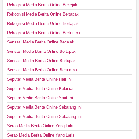
Rekognisi Media Berita Online Berjejak
Rekognisi Media Berita Online Bertapak
Rekognisi Media Berita Online Bertapak
Rekognisi Media Berita Online Bertumpu
Sensasi Media Berita Online Berjejak
Sensasi Media Berita Online Bertapak
Sensasi Media Berita Online Bertapak
Sensasi Media Berita Online Bertumpu
Seputar Media Berita Online Hari Ini
Seputar Media Berita Online Kekinian
Seputar Media Berita Online Saat Ini
Seputar Media Berita Online Sekarang Ini
Seputar Media Berita Online Sekarang Ini
Serap Media Berita Online Yang Laku
Serap Media Berita Online Yang Laris