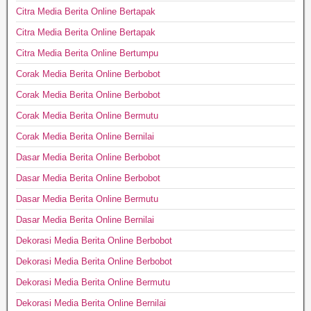
Citra Media Berita Online Bertapak
Citra Media Berita Online Bertapak
Citra Media Berita Online Bertumpu
Corak Media Berita Online Berbobot
Corak Media Berita Online Berbobot
Corak Media Berita Online Bermutu
Corak Media Berita Online Bernilai
Dasar Media Berita Online Berbobot
Dasar Media Berita Online Berbobot
Dasar Media Berita Online Bermutu
Dasar Media Berita Online Bernilai
Dekorasi Media Berita Online Berbobot
Dekorasi Media Berita Online Berbobot
Dekorasi Media Berita Online Bermutu
Dekorasi Media Berita Online Bernilai