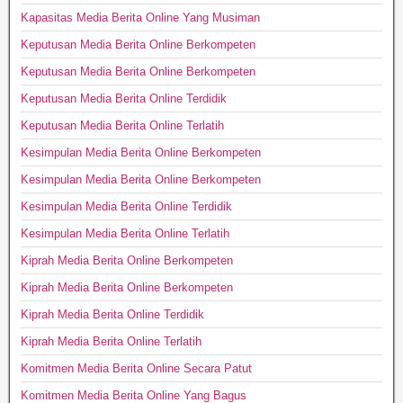
Kapasitas Media Berita Online Yang Musiman
Keputusan Media Berita Online Berkompeten
Keputusan Media Berita Online Berkompeten
Keputusan Media Berita Online Terdidik
Keputusan Media Berita Online Terlatih
Kesimpulan Media Berita Online Berkompeten
Kesimpulan Media Berita Online Berkompeten
Kesimpulan Media Berita Online Terdidik
Kesimpulan Media Berita Online Terlatih
Kiprah Media Berita Online Berkompeten
Kiprah Media Berita Online Berkompeten
Kiprah Media Berita Online Terdidik
Kiprah Media Berita Online Terlatih
Komitmen Media Berita Online Secara Patut
Komitmen Media Berita Online Yang Bagus