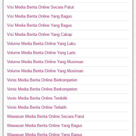
Visi Media Berita Online Secara Patut
Visi Media Berita Online Yang Bagus
Visi Media Berita Online Yang Bagus
Visi Media Berita Online Yang Cakap
Volume Media Berita Online Yang Laku
Volume Media Berita Online Yang Laris
Volume Media Berita Online Yang Musiman
Volume Media Berita Online Yang Musiman
Vonis Media Berita Online Berkompeten
Vonis Media Berita Online Berkompeten
Vonis Media Berita Online Terdidik
Vonis Media Berita Online Terlatih
Wawasan Media Berita Online Secara Patut
Wawasan Media Berita Online Yang Bagus
Wawasan Media Berita Online Yang Bagus