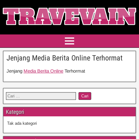
Jenjang Media Berita Online Terhormat
Jenjang
Media Berita Online
Terhormat
Kategori
Tak ada kategori