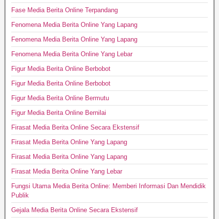
Fase Media Berita Online Terpandang
Fenomena Media Berita Online Yang Lapang
Fenomena Media Berita Online Yang Lapang
Fenomena Media Berita Online Yang Lebar
Figur Media Berita Online Berbobot
Figur Media Berita Online Berbobot
Figur Media Berita Online Bermutu
Figur Media Berita Online Bernilai
Firasat Media Berita Online Secara Ekstensif
Firasat Media Berita Online Yang Lapang
Firasat Media Berita Online Yang Lapang
Firasat Media Berita Online Yang Lebar
Fungsi Utama Media Berita Online: Memberi Informasi Dan Mendidik
Publik
Gejala Media Berita Online Secara Ekstensif