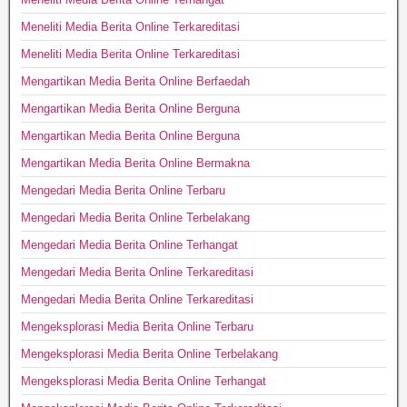
Meneliti Media Berita Online Terkareditasi
Meneliti Media Berita Online Terkareditasi
Mengartikan Media Berita Online Berfaedah
Mengartikan Media Berita Online Berguna
Mengartikan Media Berita Online Berguna
Mengartikan Media Berita Online Bermakna
Mengedari Media Berita Online Terbaru
Mengedari Media Berita Online Terbelakang
Mengedari Media Berita Online Terhangat
Mengedari Media Berita Online Terkareditasi
Mengedari Media Berita Online Terkareditasi
Mengeksplorasi Media Berita Online Terbaru
Mengeksplorasi Media Berita Online Terbelakang
Mengeksplorasi Media Berita Online Terhangat