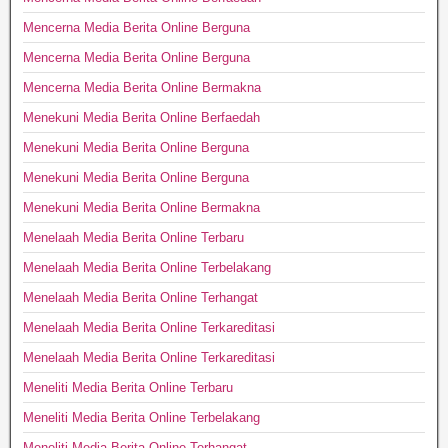
Mencerna Media Berita Online Berguna
Mencerna Media Berita Online Berguna
Mencerna Media Berita Online Bermakna
Menekuni Media Berita Online Berfaedah
Menekuni Media Berita Online Berguna
Menekuni Media Berita Online Berguna
Menekuni Media Berita Online Bermakna
Menelaah Media Berita Online Terbaru
Menelaah Media Berita Online Terbelakang
Menelaah Media Berita Online Terhangat
Menelaah Media Berita Online Terkareditasi
Menelaah Media Berita Online Terkareditasi
Meneliti Media Berita Online Terbaru
Meneliti Media Berita Online Terbelakang
Meneliti Media Berita Online Terhangat