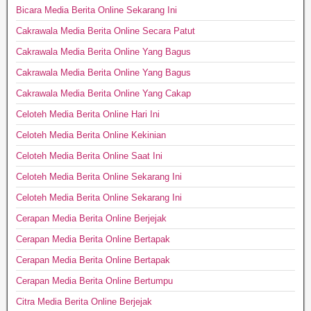
Bicara Media Berita Online Sekarang Ini
Cakrawala Media Berita Online Secara Patut
Cakrawala Media Berita Online Yang Bagus
Cakrawala Media Berita Online Yang Bagus
Cakrawala Media Berita Online Yang Cakap
Celoteh Media Berita Online Hari Ini
Celoteh Media Berita Online Kekinian
Celoteh Media Berita Online Saat Ini
Celoteh Media Berita Online Sekarang Ini
Celoteh Media Berita Online Sekarang Ini
Cerapan Media Berita Online Berjejak
Cerapan Media Berita Online Bertapak
Cerapan Media Berita Online Bertapak
Cerapan Media Berita Online Bertumpu
Citra Media Berita Online Berjejak