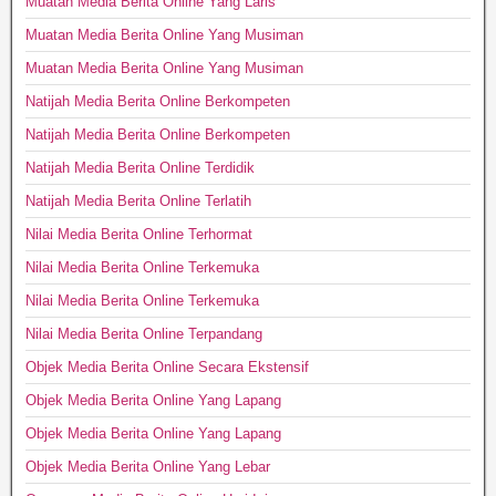
Muatan Media Berita Online Yang Laris
Muatan Media Berita Online Yang Musiman
Muatan Media Berita Online Yang Musiman
Natijah Media Berita Online Berkompeten
Natijah Media Berita Online Berkompeten
Natijah Media Berita Online Terdidik
Natijah Media Berita Online Terlatih
Nilai Media Berita Online Terhormat
Nilai Media Berita Online Terkemuka
Nilai Media Berita Online Terkemuka
Nilai Media Berita Online Terpandang
Objek Media Berita Online Secara Ekstensif
Objek Media Berita Online Yang Lapang
Objek Media Berita Online Yang Lapang
Objek Media Berita Online Yang Lebar