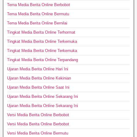
Tema Media Berita Online Berbobot
Tema Media Berita Online Bermutu
Tema Media Berita Online Bernilai
Tingkat Media Berita Online Terhormat
Tingkat Media Berita Online Terkemuka
Tingkat Media Berita Online Terkemuka
Tingkat Media Berita Online Terpandang
Ujaran Media Berita Online Hari Ini
Ujaran Media Berita Online Kekinian
Ujaran Media Berita Online Saat Ini
Ujaran Media Berita Online Sekarang Ini
Ujaran Media Berita Online Sekarang Ini
Versi Media Berita Online Berbobot
Versi Media Berita Online Berbobot
Versi Media Berita Online Bermutu