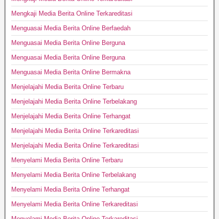
Mengkaji Media Berita Online Terkareditasi
Menguasai Media Berita Online Berfaedah
Menguasai Media Berita Online Berguna
Menguasai Media Berita Online Berguna
Menguasai Media Berita Online Bermakna
Menjelajahi Media Berita Online Terbaru
Menjelajahi Media Berita Online Terbelakang
Menjelajahi Media Berita Online Terhangat
Menjelajahi Media Berita Online Terkareditasi
Menjelajahi Media Berita Online Terkareditasi
Menyelami Media Berita Online Terbaru
Menyelami Media Berita Online Terbelakang
Menyelami Media Berita Online Terhangat
Menyelami Media Berita Online Terkareditasi
Menyelami Media Berita Online Terkareditasi