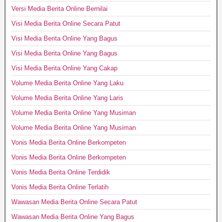
Versi Media Berita Online Bernilai
Visi Media Berita Online Secara Patut
Visi Media Berita Online Yang Bagus
Visi Media Berita Online Yang Bagus
Visi Media Berita Online Yang Cakap
Volume Media Berita Online Yang Laku
Volume Media Berita Online Yang Laris
Volume Media Berita Online Yang Musiman
Volume Media Berita Online Yang Musiman
Vonis Media Berita Online Berkompeten
Vonis Media Berita Online Berkompeten
Vonis Media Berita Online Terdidik
Vonis Media Berita Online Terlatih
Wawasan Media Berita Online Secara Patut
Wawasan Media Berita Online Yang Bagus