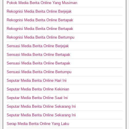
Pokok Media Berita Online Yang Musiman
Rekognisi Media Berita Online Berjejak
Rekognisi Media Berita Online Bertapak
Rekognisi Media Berita Online Bertapak
Rekognisi Media Berita Online Bertumpu
Sensasi Media Berita Online Berjejak
Sensasi Media Berita Online Bertapak
Sensasi Media Berita Online Bertapak
Sensasi Media Berita Online Bertumpu
Seputar Media Berita Online Hari Ini
Seputar Media Berita Online Kekinian
Seputar Media Berita Online Saat Ini
Seputar Media Berita Online Sekarang Ini
Seputar Media Berita Online Sekarang Ini
Serap Media Berita Online Yang Laku