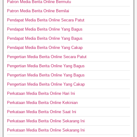
Patron Media Berita Online Bermutu
Patron Media Berita Online Bernilai
Pendapat Media Berita Online Secara Patut
Pendapat Media Berita Online Yang Bagus
Pendapat Media Berita Online Yang Bagus
Pendapat Media Berita Online Yang Cakap
Pengertian Media Berita Online Secara Patut
Pengertian Media Berita Online Yang Bagus
Pengertian Media Berita Online Yang Bagus
Pengertian Media Berita Online Yang Cakap
Perkataan Media Berita Online Hari Ini
Perkataan Media Berita Online Kekinian
Perkataan Media Berita Online Saat Ini
Perkataan Media Berita Online Sekarang Ini
Perkataan Media Berita Online Sekarang Ini