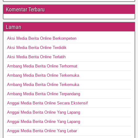
Komentar Terbaru
Laman
Aksi Media Berita Online Berkompeten
Aksi Media Berita Online Terdidik
Aksi Media Berita Online Terlatih
Ambang Media Berita Online Terhormat
Ambang Media Berita Online Terkemuka
Ambang Media Berita Online Terkemuka
Ambang Media Berita Online Terpandang
Anggai Media Berita Online Secara Ekstensif
Anggai Media Berita Online Yang Lapang
Anggai Media Berita Online Yang Lapang
Anggai Media Berita Online Yang Lebar