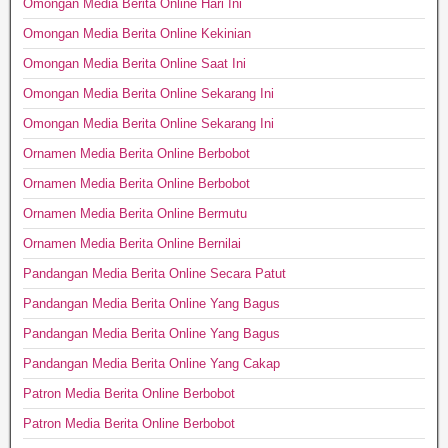
Omongan Media Berita Online Hari Ini
Omongan Media Berita Online Kekinian
Omongan Media Berita Online Saat Ini
Omongan Media Berita Online Sekarang Ini
Omongan Media Berita Online Sekarang Ini
Ornamen Media Berita Online Berbobot
Ornamen Media Berita Online Berbobot
Ornamen Media Berita Online Bermutu
Ornamen Media Berita Online Bernilai
Pandangan Media Berita Online Secara Patut
Pandangan Media Berita Online Yang Bagus
Pandangan Media Berita Online Yang Bagus
Pandangan Media Berita Online Yang Cakap
Patron Media Berita Online Berbobot
Patron Media Berita Online Berbobot