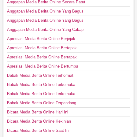
Anggapan Media Berita Online Secara Patut
Anggapan Media Berita Online Yang Bagus
Anggapan Media Berita Online Yang Bagus
Anggapan Media Berita Online Yang Cakap
Apresiasi Media Berita Online Berjejak
Apresiasi Media Berita Online Bertapak
Apresiasi Media Berita Online Bertapak
Apresiasi Media Berita Online Bertumpu
Babak Media Berita Online Terhormat
Babak Media Berita Online Terkemuka
Babak Media Berita Online Terkemuka
Babak Media Berita Online Terpandang
Bicara Media Berita Online Hari Ini
Bicara Media Berita Online Kekinian
Bicara Media Berita Online Saat Ini