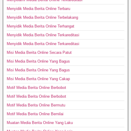
Menyidik Media Berita Online Terbaru
Menyidik Media Berita Online Terbelakang
Menyidik Media Berita Online Terhangat
Menyidik Media Berita Online Terkareditasi
Menyidik Media Berita Online Terkareditasi
Misi Media Berita Online Secara Patut
Misi Media Berita Online Yang Bagus
Misi Media Berita Online Yang Bagus
Misi Media Berita Online Yang Cakap
Motif Media Berita Online Berbobot
Motif Media Berita Online Berbobot
Motif Media Berita Online Bermutu
Motif Media Berita Online Bernilai
Muatan Media Berita Online Yang Laku