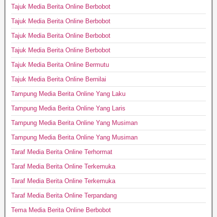
Tajuk Media Berita Online Berbobot
Tajuk Media Berita Online Berbobot
Tajuk Media Berita Online Berbobot
Tajuk Media Berita Online Berbobot
Tajuk Media Berita Online Bermutu
Tajuk Media Berita Online Bernilai
Tampung Media Berita Online Yang Laku
Tampung Media Berita Online Yang Laris
Tampung Media Berita Online Yang Musiman
Tampung Media Berita Online Yang Musiman
Taraf Media Berita Online Terhormat
Taraf Media Berita Online Terkemuka
Taraf Media Berita Online Terkemuka
Taraf Media Berita Online Terpandang
Tema Media Berita Online Berbobot