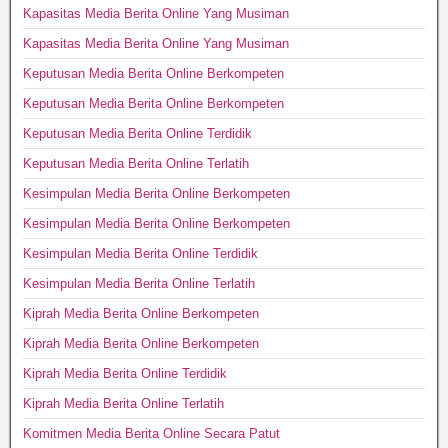
Kapasitas Media Berita Online Yang Musiman
Kapasitas Media Berita Online Yang Musiman
Keputusan Media Berita Online Berkompeten
Keputusan Media Berita Online Berkompeten
Keputusan Media Berita Online Terdidik
Keputusan Media Berita Online Terlatih
Kesimpulan Media Berita Online Berkompeten
Kesimpulan Media Berita Online Berkompeten
Kesimpulan Media Berita Online Terdidik
Kesimpulan Media Berita Online Terlatih
Kiprah Media Berita Online Berkompeten
Kiprah Media Berita Online Berkompeten
Kiprah Media Berita Online Terdidik
Kiprah Media Berita Online Terlatih
Komitmen Media Berita Online Secara Patut