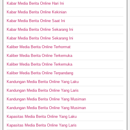
Kabar Media Berita Online Hari Ini
Kabar Media Berita Online Kekinian
Kabar Media Berita Online Saat Ini
Kabar Media Berita Online Sekarang Ini
Kabar Media Berita Online Sekarang Ini
Kaliber Media Berita Online Terhormat
Kaliber Media Berita Online Terkemuka
Kaliber Media Berita Online Terkemuka
Kaliber Media Berita Online Terpandang
Kandungan Media Berita Online Yang Laku
Kandungan Media Berita Online Yang Laris
Kandungan Media Berita Online Yang Musiman
Kandungan Media Berita Online Yang Musiman
Kapasitas Media Berita Online Yang Laku
Kapasitas Media Berita Online Yang Laris