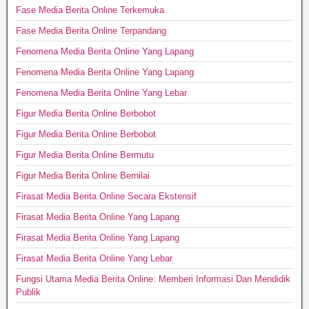
Fase Media Berita Online Terkemuka
Fase Media Berita Online Terpandang
Fenomena Media Berita Online Yang Lapang
Fenomena Media Berita Online Yang Lapang
Fenomena Media Berita Online Yang Lebar
Figur Media Berita Online Berbobot
Figur Media Berita Online Berbobot
Figur Media Berita Online Bermutu
Figur Media Berita Online Bernilai
Firasat Media Berita Online Secara Ekstensif
Firasat Media Berita Online Yang Lapang
Firasat Media Berita Online Yang Lapang
Firasat Media Berita Online Yang Lebar
Fungsi Utama Media Berita Online: Memberi Informasi Dan Mendidik
Publik