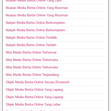
Muatan Media Berita Online Yang Laris
Muatan Media Berita Online Yang Musiman
Muatan Media Berita Online Yang Musiman
Natijah Media Berita Online Berkompeten
Natijah Media Berita Online Berkompeten
Natijah Media Berita Online Terdidik
Natijah Media Berita Online Terlatih
Nilai Media Berita Online Terhormat
Nilai Media Berita Online Terkemuka
Nilai Media Berita Online Terkemuka
Nilai Media Berita Online Terpandang
Objek Media Berita Online Secara Ekstensif
Objek Media Berita Online Yang Lapang
Objek Media Berita Online Yang Lapang
Objek Media Berita Online Yang Lebar