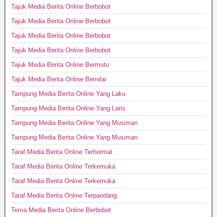
Tajuk Media Berita Online Berbobot
Tajuk Media Berita Online Berbobot
Tajuk Media Berita Online Berbobot
Tajuk Media Berita Online Berbobot
Tajuk Media Berita Online Bermutu
Tajuk Media Berita Online Bernilai
Tampung Media Berita Online Yang Laku
Tampung Media Berita Online Yang Laris
Tampung Media Berita Online Yang Musiman
Tampung Media Berita Online Yang Musiman
Taraf Media Berita Online Terhormat
Taraf Media Berita Online Terkemuka
Taraf Media Berita Online Terkemuka
Taraf Media Berita Online Terpandang
Tema Media Berita Online Berbobot