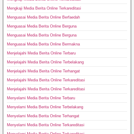
Mengkaji Media Berita Online Terkareditasi
Menguasai Media Berita Online Berfaedah
Menguasai Media Berita Online Berguna
Menguasai Media Berita Online Berguna
Menguasai Media Berita Online Bermakna
Menjelajahi Media Berita Online Terbaru
Menjelajahi Media Berita Online Terbelakang
Menjelajahi Media Berita Online Terhangat
Menjelajahi Media Berita Online Terkareditasi
Menjelajahi Media Berita Online Terkareditasi
Menyelami Media Berita Online Terbaru
Menyelami Media Berita Online Terbelakang
Menyelami Media Berita Online Terhangat
Menyelami Media Berita Online Terkareditasi
Menyelami Media Berita Online Terkareditasi