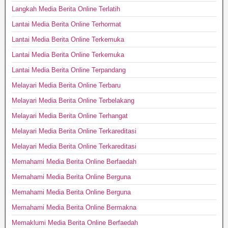
Langkah Media Berita Online Terlatih
Lantai Media Berita Online Terhormat
Lantai Media Berita Online Terkemuka
Lantai Media Berita Online Terkemuka
Lantai Media Berita Online Terpandang
Melayari Media Berita Online Terbaru
Melayari Media Berita Online Terbelakang
Melayari Media Berita Online Terhangat
Melayari Media Berita Online Terkareditasi
Melayari Media Berita Online Terkareditasi
Memahami Media Berita Online Berfaedah
Memahami Media Berita Online Berguna
Memahami Media Berita Online Berguna
Memahami Media Berita Online Bermakna
Memaklumi Media Berita Online Berfaedah