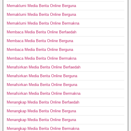
Memaklumi Media Berita Online Berguna
Memaklumi Media Berita Online Berguna
Memaklumi Media Berita Online Bermakna
Membaca Media Berita Online Berfaedah
Membaca Media Berita Online Berguna
Membaca Media Berita Online Berguna
Membaca Media Berita Online Bermakna
Menafsirkan Media Berita Online Berfaedah
Menafsirkan Media Berita Online Berguna
Menafsirkan Media Berita Online Berguna
Menafsirkan Media Berita Online Bermakna
Menangkap Media Berita Online Berfaedah
Menangkap Media Berita Online Berguna
Menangkap Media Berita Online Berguna
Menangkap Media Berita Online Bermakna