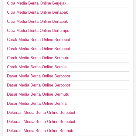
Citra Media Berita Online Berjejak
Citra Media Berita Online Bertapak
Citra Media Berita Online Bertapak
Citra Media Berita Online Bertumpu
Corak Media Berita Online Berbobot
Corak Media Berita Online Berbobot
Corak Media Berita Online Bermutu
Corak Media Berita Online Bernilai
Dasar Media Berita Online Berbobot
Dasar Media Berita Online Berbobot
Dasar Media Berita Online Bermutu
Dasar Media Berita Online Bernilai
Dekorasi Media Berita Online Berbobot
Dekorasi Media Berita Online Berbobot
Dekorasi Media Berita Online Bermutu