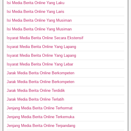
Isi Media Berita Online Yang Laku
Isi Media Berita Online Yang Laris
Isi Media Berita Online Yang Musiman
Isi Media Berita Online Yang Musiman
Isyarat Media Berita Online Secara Ekstensif
Isyarat Media Berita Online Yang Lapang
Isyarat Media Berita Online Yang Lapang
Isyarat Media Berita Online Yang Lebar
Jarak Media Berita Online Berkompeten
Jarak Media Berita Online Berkompeten
Jarak Media Berita Online Terdidik
Jarak Media Berita Online Terlatih
Jenjang Media Berita Online Terhormat
Jenjang Media Berita Online Terkemuka
Jenjang Media Berita Online Terpandang