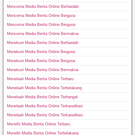
Mencerna Media Berita Online Berfaedah
Mencerna Media Berita Online Berguna
Mencerna Media Berita Online Berguna
Mencerna Media Berita Online Bermakna
Menekuni Media Berita Online Berfaedah
Menekuni Media Berita Online Berguna
Menekuni Media Berita Online Berguna
Menekuni Media Berita Online Bermakna
Menelaah Media Berita Online Terbaru
Menelaah Media Berita Online Terbelakang
Menelaah Media Berita Online Terhangat
Menelaah Media Berita Online Terkareditasi
Menelaah Media Berita Online Terkareditasi
Meneliti Media Berita Online Terbaru
Meneliti Media Berita Online Terbelakang