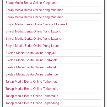
Serap Media Berita Online Yang Laris
Serap Media Berita Online Yang Musiman
Serap Media Berita Online Yang Musiman
Sinyal Media Berita Online Secara Ekstensif
Sinyal Media Berita Online Yang Lapang
Sinyal Media Berita Online Yang Lapang
Sinyal Media Berita Online Yang Lebar
Sketsa Media Berita Online Berjejak
Sketsa Media Berita Online Bertapak
Sketsa Media Berita Online Bertapak
Sketsa Media Berita Online Bertumpu
Tahap Media Berita Online Terhormat
Tahap Media Berita Online Terkemuka
Tahap Media Berita Online Terkemuka
Tahap Media Berita Online Terpandang