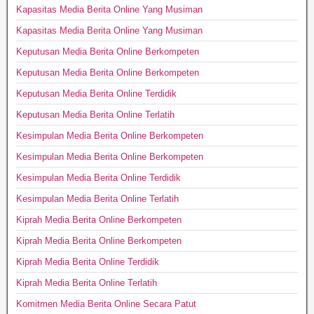
Kapasitas Media Berita Online Yang Musiman
Kapasitas Media Berita Online Yang Musiman
Keputusan Media Berita Online Berkompeten
Keputusan Media Berita Online Berkompeten
Keputusan Media Berita Online Terdidik
Keputusan Media Berita Online Terlatih
Kesimpulan Media Berita Online Berkompeten
Kesimpulan Media Berita Online Berkompeten
Kesimpulan Media Berita Online Terdidik
Kesimpulan Media Berita Online Terlatih
Kiprah Media Berita Online Berkompeten
Kiprah Media Berita Online Berkompeten
Kiprah Media Berita Online Terdidik
Kiprah Media Berita Online Terlatih
Komitmen Media Berita Online Secara Patut