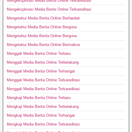
Mengeksplorasi Media Berita Online Terkareditasi
Mengeksplorasi Media Berita Online Terkareditasi
Mengetahui Media Berita Online Berfaedah
Mengetahui Media Berita Online Berguna
Mengetahui Media Berita Online Berguna
Mengetahui Media Berita Online Bermakna
Menggali Media Berita Online Terbaru
Menggali Media Berita Online Terbelakang
Menggali Media Berita Online Terhangat
Menggali Media Berita Online Terkareditasi
Menggali Media Berita Online Terkareditasi
Mengkaji Media Berita Online Terbaru
Mengkaji Media Berita Online Terbelakang
Mengkaji Media Berita Online Terhangat
Mengkaji Media Berita Online Terkareditasi