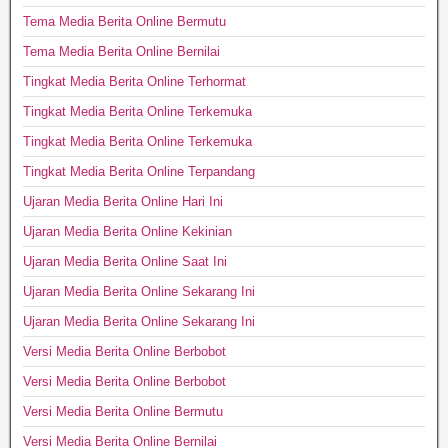
Tema Media Berita Online Bermutu
Tema Media Berita Online Bernilai
Tingkat Media Berita Online Terhormat
Tingkat Media Berita Online Terkemuka
Tingkat Media Berita Online Terkemuka
Tingkat Media Berita Online Terpandang
Ujaran Media Berita Online Hari Ini
Ujaran Media Berita Online Kekinian
Ujaran Media Berita Online Saat Ini
Ujaran Media Berita Online Sekarang Ini
Ujaran Media Berita Online Sekarang Ini
Versi Media Berita Online Berbobot
Versi Media Berita Online Berbobot
Versi Media Berita Online Bermutu
Versi Media Berita Online Bernilai