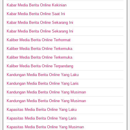
Kabar Media Berita Online Kekinian
Kabar Media Berita Online Saat Ini
Kabar Media Berita Online Sekarang Ini
Kabar Media Berita Online Sekarang Ini
Kaliber Media Berita Online Terhormat
Kaliber Media Berita Online Terkemuka
Kaliber Media Berita Online Terkemuka
Kaliber Media Berita Online Terpandang
Kandungan Media Berita Online Yang Laku
Kandungan Media Berita Online Yang Laris
Kandungan Media Berita Online Yang Musiman
Kandungan Media Berita Online Yang Musiman
Kapasitas Media Berita Online Yang Laku
Kapasitas Media Berita Online Yang Laris
Kapasitas Media Berita Online Yang Musiman