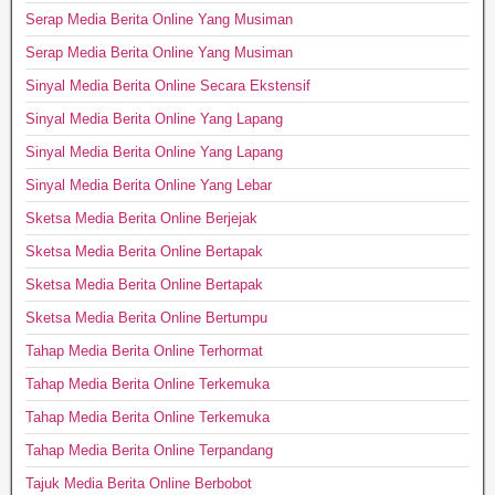
Serap Media Berita Online Yang Musiman
Serap Media Berita Online Yang Musiman
Sinyal Media Berita Online Secara Ekstensif
Sinyal Media Berita Online Yang Lapang
Sinyal Media Berita Online Yang Lapang
Sinyal Media Berita Online Yang Lebar
Sketsa Media Berita Online Berjejak
Sketsa Media Berita Online Bertapak
Sketsa Media Berita Online Bertapak
Sketsa Media Berita Online Bertumpu
Tahap Media Berita Online Terhormat
Tahap Media Berita Online Terkemuka
Tahap Media Berita Online Terkemuka
Tahap Media Berita Online Terpandang
Tajuk Media Berita Online Berbobot