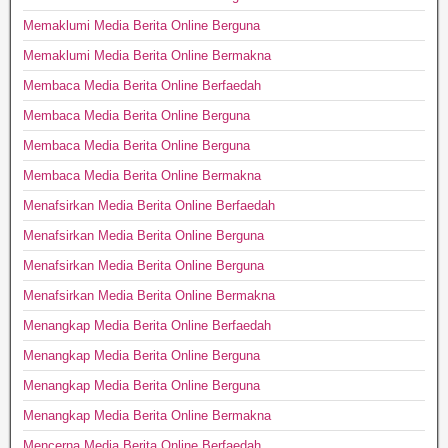
Memaklumi Media Berita Online Berguna
Memaklumi Media Berita Online Bermakna
Membaca Media Berita Online Berfaedah
Membaca Media Berita Online Berguna
Membaca Media Berita Online Berguna
Membaca Media Berita Online Bermakna
Menafsirkan Media Berita Online Berfaedah
Menafsirkan Media Berita Online Berguna
Menafsirkan Media Berita Online Berguna
Menafsirkan Media Berita Online Bermakna
Menangkap Media Berita Online Berfaedah
Menangkap Media Berita Online Berguna
Menangkap Media Berita Online Berguna
Menangkap Media Berita Online Bermakna
Mencerna Media Berita Online Berfaedah