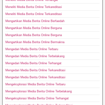
Meneliti Media Berita Online Terkareditasi
Meneliti Media Berita Online Terkareditasi
Mengartikan Media Berita Online Berfaedah
Mengartikan Media Berita Online Berguna
Mengartikan Media Berita Online Berguna
Mengartikan Media Berita Online Bermakna
Mengedari Media Berita Online Terbaru
Mengedari Media Berita Online Terbelakang
Mengedari Media Berita Online Terhangat
Mengedari Media Berita Online Terkareditasi
Mengedari Media Berita Online Terkareditasi
Mengeksplorasi Media Berita Online Terbaru
Mengeksplorasi Media Berita Online Terbelakang
Mengeksplorasi Media Berita Online Terhangat