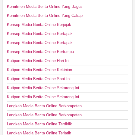
Komitmen Media Berita Online Yang Bagus
Komitmen Media Berita Online Yang Cakap
Konsep Media Berita Online Berjejak
Konsep Media Berita Online Bertapak
Konsep Media Berita Online Bertapak
Konsep Media Berita Online Bertumpu
Kutipan Media Berita Online Hari Ini
Kutipan Media Berita Online Kekinian
Kutipan Media Berita Online Saat Ini
Kutipan Media Berita Online Sekarang Ini
Kutipan Media Berita Online Sekarang Ini
Langkah Media Berita Online Berkompeten
Langkah Media Berita Online Berkompeten
Langkah Media Berita Online Terdidik
Langkah Media Berita Online Terlatih