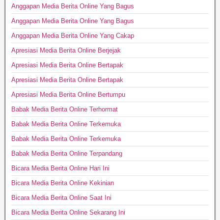
Anggapan Media Berita Online Yang Bagus
Anggapan Media Berita Online Yang Bagus
Anggapan Media Berita Online Yang Cakap
Apresiasi Media Berita Online Berjejak
Apresiasi Media Berita Online Bertapak
Apresiasi Media Berita Online Bertapak
Apresiasi Media Berita Online Bertumpu
Babak Media Berita Online Terhormat
Babak Media Berita Online Terkemuka
Babak Media Berita Online Terkemuka
Babak Media Berita Online Terpandang
Bicara Media Berita Online Hari Ini
Bicara Media Berita Online Kekinian
Bicara Media Berita Online Saat Ini
Bicara Media Berita Online Sekarang Ini