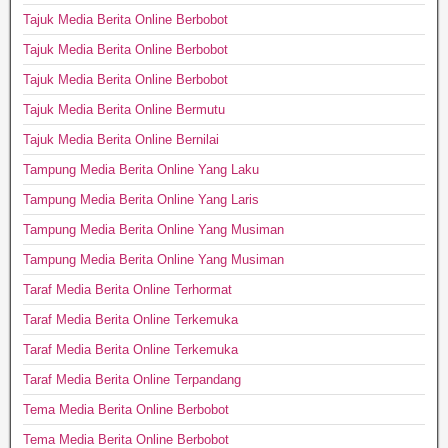
Tajuk Media Berita Online Berbobot
Tajuk Media Berita Online Berbobot
Tajuk Media Berita Online Berbobot
Tajuk Media Berita Online Bermutu
Tajuk Media Berita Online Bernilai
Tampung Media Berita Online Yang Laku
Tampung Media Berita Online Yang Laris
Tampung Media Berita Online Yang Musiman
Tampung Media Berita Online Yang Musiman
Taraf Media Berita Online Terhormat
Taraf Media Berita Online Terkemuka
Taraf Media Berita Online Terkemuka
Taraf Media Berita Online Terpandang
Tema Media Berita Online Berbobot
Tema Media Berita Online Berbobot