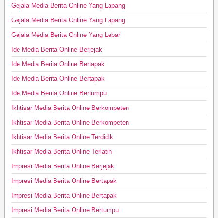
Gejala Media Berita Online Yang Lapang
Gejala Media Berita Online Yang Lapang
Gejala Media Berita Online Yang Lebar
Ide Media Berita Online Berjejak
Ide Media Berita Online Bertapak
Ide Media Berita Online Bertapak
Ide Media Berita Online Bertumpu
Ikhtisar Media Berita Online Berkompeten
Ikhtisar Media Berita Online Berkompeten
Ikhtisar Media Berita Online Terdidik
Ikhtisar Media Berita Online Terlatih
Impresi Media Berita Online Berjejak
Impresi Media Berita Online Bertapak
Impresi Media Berita Online Bertapak
Impresi Media Berita Online Bertumpu