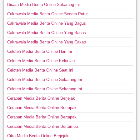
Bicara Media Berita Online Sekarang Ini
Cakrawala Media Berita Online Secara Patut
Cakrawala Media Berita Online Yang Bagus
Cakrawala Media Berita Online Yang Bagus
Cakrawala Media Berita Online Yang Cakap
Celoteh Media Berita Online Hari Ini
Celoteh Media Berita Online Kekinian
Celoteh Media Berita Online Saat Ini
Celoteh Media Berita Online Sekarang Ini
Celoteh Media Berita Online Sekarang Ini
Cerapan Media Berita Online Berjejak
Cerapan Media Berita Online Bertapak
Cerapan Media Berita Online Bertapak
Cerapan Media Berita Online Bertumpu
Citra Media Berita Online Berjejak