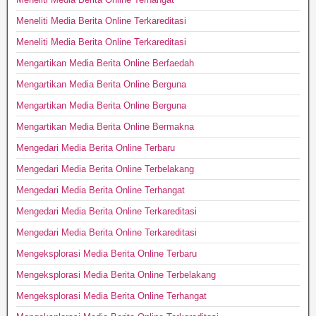
Meneliti Media Berita Online Terkareditasi
Meneliti Media Berita Online Terkareditasi
Mengartikan Media Berita Online Berfaedah
Mengartikan Media Berita Online Berguna
Mengartikan Media Berita Online Berguna
Mengartikan Media Berita Online Bermakna
Mengedari Media Berita Online Terbaru
Mengedari Media Berita Online Terbelakang
Mengedari Media Berita Online Terhangat
Mengedari Media Berita Online Terkareditasi
Mengedari Media Berita Online Terkareditasi
Mengeksplorasi Media Berita Online Terbaru
Mengeksplorasi Media Berita Online Terbelakang
Mengeksplorasi Media Berita Online Terhangat