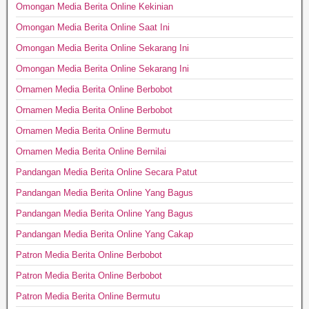
Omongan Media Berita Online Kekinian
Omongan Media Berita Online Saat Ini
Omongan Media Berita Online Sekarang Ini
Omongan Media Berita Online Sekarang Ini
Ornamen Media Berita Online Berbobot
Ornamen Media Berita Online Berbobot
Ornamen Media Berita Online Bermutu
Ornamen Media Berita Online Bernilai
Pandangan Media Berita Online Secara Patut
Pandangan Media Berita Online Yang Bagus
Pandangan Media Berita Online Yang Bagus
Pandangan Media Berita Online Yang Cakap
Patron Media Berita Online Berbobot
Patron Media Berita Online Berbobot
Patron Media Berita Online Bermutu