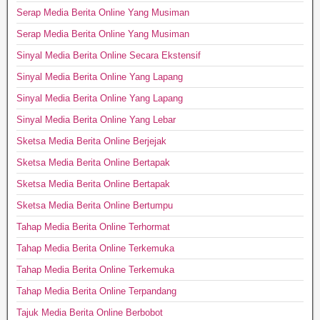
Serap Media Berita Online Yang Musiman
Serap Media Berita Online Yang Musiman
Sinyal Media Berita Online Secara Ekstensif
Sinyal Media Berita Online Yang Lapang
Sinyal Media Berita Online Yang Lapang
Sinyal Media Berita Online Yang Lebar
Sketsa Media Berita Online Berjejak
Sketsa Media Berita Online Bertapak
Sketsa Media Berita Online Bertapak
Sketsa Media Berita Online Bertumpu
Tahap Media Berita Online Terhormat
Tahap Media Berita Online Terkemuka
Tahap Media Berita Online Terkemuka
Tahap Media Berita Online Terpandang
Tajuk Media Berita Online Berbobot