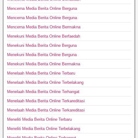
Mencerna Media Berita Online Berguna
Mencerna Media Berita Online Berguna
Mencerna Media Berita Online Bermakna
Menekuni Media Berita Online Berfaedah
Menekuni Media Berita Online Berguna
Menekuni Media Berita Online Berguna
Menekuni Media Berita Online Bermakna
Menelaah Media Berita Online Terbaru
Menelaah Media Berita Online Terbelakang
Menelaah Media Berita Online Terhangat
Menelaah Media Berita Online Terkareditasi
Menelaah Media Berita Online Terkareditasi
Meneliti Media Berita Online Terbaru
Meneliti Media Berita Online Terbelakang
Meneliti Media Berita Online Terhangat