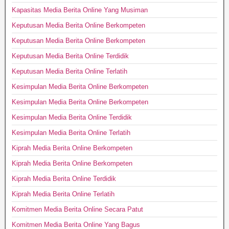
Kapasitas Media Berita Online Yang Musiman
Keputusan Media Berita Online Berkompeten
Keputusan Media Berita Online Berkompeten
Keputusan Media Berita Online Terdidik
Keputusan Media Berita Online Terlatih
Kesimpulan Media Berita Online Berkompeten
Kesimpulan Media Berita Online Berkompeten
Kesimpulan Media Berita Online Terdidik
Kesimpulan Media Berita Online Terlatih
Kiprah Media Berita Online Berkompeten
Kiprah Media Berita Online Berkompeten
Kiprah Media Berita Online Terdidik
Kiprah Media Berita Online Terlatih
Komitmen Media Berita Online Secara Patut
Komitmen Media Berita Online Yang Bagus