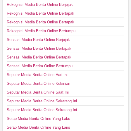
Rekognisi Media Berita Online Berjejak
Rekognisi Media Berita Online Bertapak
Rekognisi Media Berita Online Bertapak
Rekognisi Media Berita Online Bertumpu
Sensasi Media Berita Online Berjejak
Sensasi Media Berita Online Bertapak
Sensasi Media Berita Online Bertapak
Sensasi Media Berita Online Bertumpu
Seputar Media Berita Online Hari Ini
Seputar Media Berita Online Kekinian
Seputar Media Berita Online Saat Ini
Seputar Media Berita Online Sekarang Ini
Seputar Media Berita Online Sekarang Ini
Serap Media Berita Online Yang Laku
Serap Media Berita Online Yang Laris