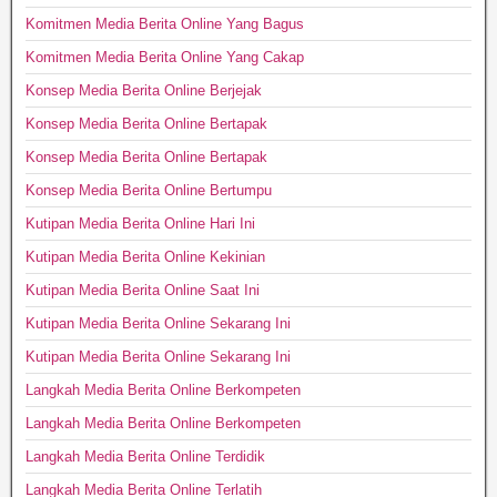
Komitmen Media Berita Online Yang Bagus
Komitmen Media Berita Online Yang Cakap
Konsep Media Berita Online Berjejak
Konsep Media Berita Online Bertapak
Konsep Media Berita Online Bertapak
Konsep Media Berita Online Bertumpu
Kutipan Media Berita Online Hari Ini
Kutipan Media Berita Online Kekinian
Kutipan Media Berita Online Saat Ini
Kutipan Media Berita Online Sekarang Ini
Kutipan Media Berita Online Sekarang Ini
Langkah Media Berita Online Berkompeten
Langkah Media Berita Online Berkompeten
Langkah Media Berita Online Terdidik
Langkah Media Berita Online Terlatih