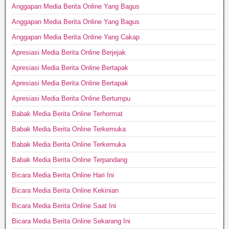
Anggapan Media Berita Online Yang Bagus
Anggapan Media Berita Online Yang Bagus
Anggapan Media Berita Online Yang Cakap
Apresiasi Media Berita Online Berjejak
Apresiasi Media Berita Online Bertapak
Apresiasi Media Berita Online Bertapak
Apresiasi Media Berita Online Bertumpu
Babak Media Berita Online Terhormat
Babak Media Berita Online Terkemuka
Babak Media Berita Online Terkemuka
Babak Media Berita Online Terpandang
Bicara Media Berita Online Hari Ini
Bicara Media Berita Online Kekinian
Bicara Media Berita Online Saat Ini
Bicara Media Berita Online Sekarang Ini