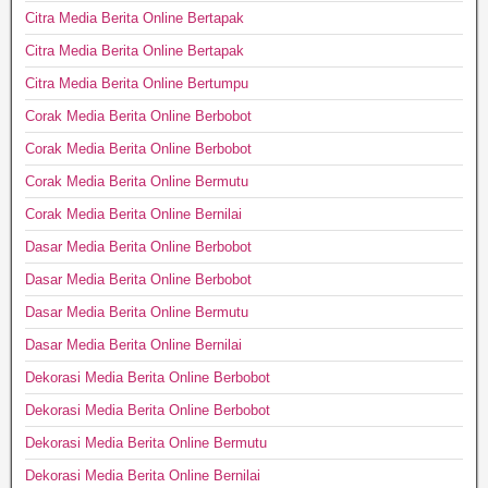
Citra Media Berita Online Bertapak
Citra Media Berita Online Bertapak
Citra Media Berita Online Bertumpu
Corak Media Berita Online Berbobot
Corak Media Berita Online Berbobot
Corak Media Berita Online Bermutu
Corak Media Berita Online Bernilai
Dasar Media Berita Online Berbobot
Dasar Media Berita Online Berbobot
Dasar Media Berita Online Bermutu
Dasar Media Berita Online Bernilai
Dekorasi Media Berita Online Berbobot
Dekorasi Media Berita Online Berbobot
Dekorasi Media Berita Online Bermutu
Dekorasi Media Berita Online Bernilai