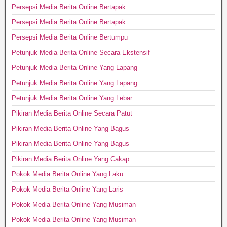
Persepsi Media Berita Online Bertapak
Persepsi Media Berita Online Bertapak
Persepsi Media Berita Online Bertumpu
Petunjuk Media Berita Online Secara Ekstensif
Petunjuk Media Berita Online Yang Lapang
Petunjuk Media Berita Online Yang Lapang
Petunjuk Media Berita Online Yang Lebar
Pikiran Media Berita Online Secara Patut
Pikiran Media Berita Online Yang Bagus
Pikiran Media Berita Online Yang Bagus
Pikiran Media Berita Online Yang Cakap
Pokok Media Berita Online Yang Laku
Pokok Media Berita Online Yang Laris
Pokok Media Berita Online Yang Musiman
Pokok Media Berita Online Yang Musiman