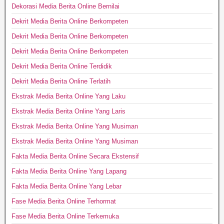
Dekorasi Media Berita Online Bernilai
Dekrit Media Berita Online Berkompeten
Dekrit Media Berita Online Berkompeten
Dekrit Media Berita Online Berkompeten
Dekrit Media Berita Online Terdidik
Dekrit Media Berita Online Terlatih
Ekstrak Media Berita Online Yang Laku
Ekstrak Media Berita Online Yang Laris
Ekstrak Media Berita Online Yang Musiman
Ekstrak Media Berita Online Yang Musiman
Fakta Media Berita Online Secara Ekstensif
Fakta Media Berita Online Yang Lapang
Fakta Media Berita Online Yang Lebar
Fase Media Berita Online Terhormat
Fase Media Berita Online Terkemuka