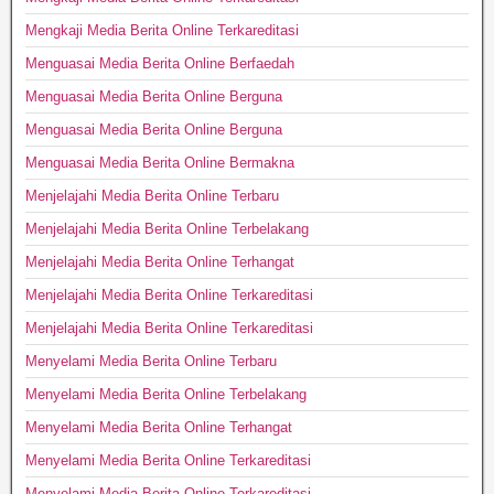
Mengkaji Media Berita Online Terkareditasi
Menguasai Media Berita Online Berfaedah
Menguasai Media Berita Online Berguna
Menguasai Media Berita Online Berguna
Menguasai Media Berita Online Bermakna
Menjelajahi Media Berita Online Terbaru
Menjelajahi Media Berita Online Terbelakang
Menjelajahi Media Berita Online Terhangat
Menjelajahi Media Berita Online Terkareditasi
Menjelajahi Media Berita Online Terkareditasi
Menyelami Media Berita Online Terbaru
Menyelami Media Berita Online Terbelakang
Menyelami Media Berita Online Terhangat
Menyelami Media Berita Online Terkareditasi
Menyelami Media Berita Online Terkareditasi