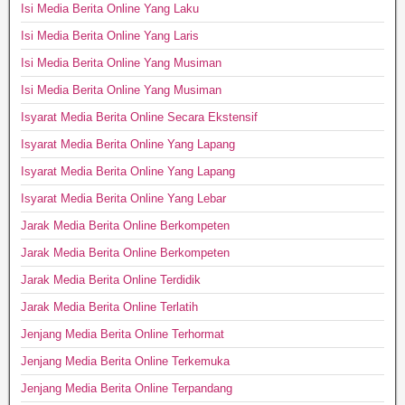
Isi Media Berita Online Yang Laku
Isi Media Berita Online Yang Laris
Isi Media Berita Online Yang Musiman
Isi Media Berita Online Yang Musiman
Isyarat Media Berita Online Secara Ekstensif
Isyarat Media Berita Online Yang Lapang
Isyarat Media Berita Online Yang Lapang
Isyarat Media Berita Online Yang Lebar
Jarak Media Berita Online Berkompeten
Jarak Media Berita Online Berkompeten
Jarak Media Berita Online Terdidik
Jarak Media Berita Online Terlatih
Jenjang Media Berita Online Terhormat
Jenjang Media Berita Online Terkemuka
Jenjang Media Berita Online Terpandang