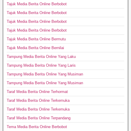
Tajuk Media Berita Online Berbobot
Tajuk Media Berita Online Berbobot
Tajuk Media Berita Online Berbobot
Tajuk Media Berita Online Berbobot
Tajuk Media Berita Online Bermutu
Tajuk Media Berita Online Bernilai
Tampung Media Berita Online Yang Laku
Tampung Media Berita Online Yang Laris
Tampung Media Berita Online Yang Musiman
Tampung Media Berita Online Yang Musiman
Taraf Media Berita Online Terhormat
Taraf Media Berita Online Terkemuka
Taraf Media Berita Online Terkemuka
Taraf Media Berita Online Terpandang
Tema Media Berita Online Berbobot