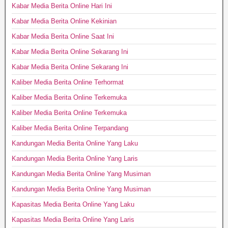
Kabar Media Berita Online Hari Ini
Kabar Media Berita Online Kekinian
Kabar Media Berita Online Saat Ini
Kabar Media Berita Online Sekarang Ini
Kabar Media Berita Online Sekarang Ini
Kaliber Media Berita Online Terhormat
Kaliber Media Berita Online Terkemuka
Kaliber Media Berita Online Terkemuka
Kaliber Media Berita Online Terpandang
Kandungan Media Berita Online Yang Laku
Kandungan Media Berita Online Yang Laris
Kandungan Media Berita Online Yang Musiman
Kandungan Media Berita Online Yang Musiman
Kapasitas Media Berita Online Yang Laku
Kapasitas Media Berita Online Yang Laris