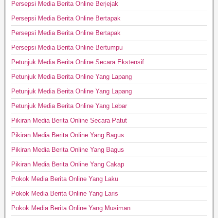
Persepsi Media Berita Online Berjejak
Persepsi Media Berita Online Bertapak
Persepsi Media Berita Online Bertapak
Persepsi Media Berita Online Bertumpu
Petunjuk Media Berita Online Secara Ekstensif
Petunjuk Media Berita Online Yang Lapang
Petunjuk Media Berita Online Yang Lapang
Petunjuk Media Berita Online Yang Lebar
Pikiran Media Berita Online Secara Patut
Pikiran Media Berita Online Yang Bagus
Pikiran Media Berita Online Yang Bagus
Pikiran Media Berita Online Yang Cakap
Pokok Media Berita Online Yang Laku
Pokok Media Berita Online Yang Laris
Pokok Media Berita Online Yang Musiman