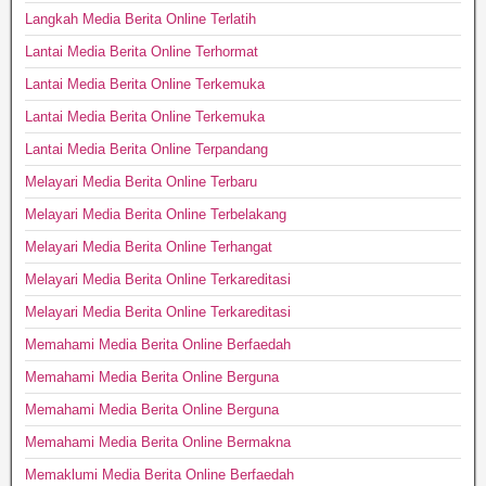
Langkah Media Berita Online Terlatih
Lantai Media Berita Online Terhormat
Lantai Media Berita Online Terkemuka
Lantai Media Berita Online Terkemuka
Lantai Media Berita Online Terpandang
Melayari Media Berita Online Terbaru
Melayari Media Berita Online Terbelakang
Melayari Media Berita Online Terhangat
Melayari Media Berita Online Terkareditasi
Melayari Media Berita Online Terkareditasi
Memahami Media Berita Online Berfaedah
Memahami Media Berita Online Berguna
Memahami Media Berita Online Berguna
Memahami Media Berita Online Bermakna
Memaklumi Media Berita Online Berfaedah