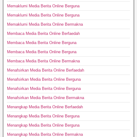
Memaklumi Media Berita Online Berguna
Memaklumi Media Berita Online Berguna
Memaklumi Media Berita Online Bermakna
Membaca Media Berita Online Berfaedah
Membaca Media Berita Online Berguna
Membaca Media Berita Online Berguna
Membaca Media Berita Online Bermakna
Menafsirkan Media Berita Online Berfaedah
Menafsirkan Media Berita Online Berguna
Menafsirkan Media Berita Online Berguna
Menafsirkan Media Berita Online Bermakna
Menangkap Media Berita Online Berfaedah
Menangkap Media Berita Online Berguna
Menangkap Media Berita Online Berguna
Menangkap Media Berita Online Bermakna