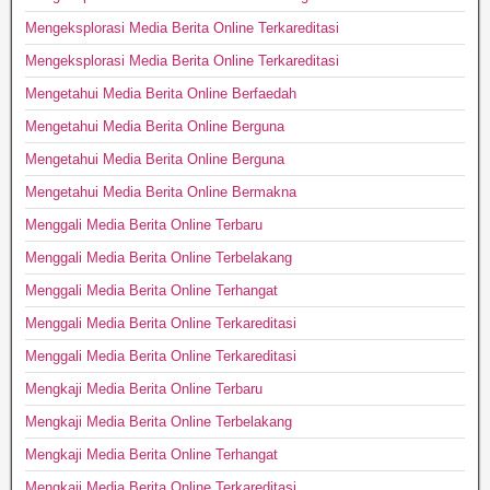
Mengeksplorasi Media Berita Online Terkareditasi
Mengeksplorasi Media Berita Online Terkareditasi
Mengetahui Media Berita Online Berfaedah
Mengetahui Media Berita Online Berguna
Mengetahui Media Berita Online Berguna
Mengetahui Media Berita Online Bermakna
Menggali Media Berita Online Terbaru
Menggali Media Berita Online Terbelakang
Menggali Media Berita Online Terhangat
Menggali Media Berita Online Terkareditasi
Menggali Media Berita Online Terkareditasi
Mengkaji Media Berita Online Terbaru
Mengkaji Media Berita Online Terbelakang
Mengkaji Media Berita Online Terhangat
Mengkaji Media Berita Online Terkareditasi