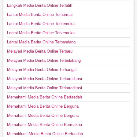
Langkah Media Berita Online Terlatih
Lantai Media Berita Online Terhormat
Lantai Media Berita Online Terkemuka
Lantai Media Berita Online Terkemuka
Lantai Media Berita Online Terpandang
Melayari Media Berita Online Terbaru
Melayari Media Berita Online Terbelakang
Melayari Media Berita Online Terhangat
Melayari Media Berita Online Terkareditasi
Melayari Media Berita Online Terkareditasi
Memahami Media Berita Online Berfaedah
Memahami Media Berita Online Berguna
Memahami Media Berita Online Berguna
Memahami Media Berita Online Bermakna
Memaklumi Media Berita Online Berfaedah