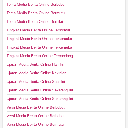
Tema Media Berita Online Berbobot
Tema Media Berita Online Bermutu
Tema Media Berita Online Bernilai
Tingkat Media Berita Online Terhormat
Tingkat Media Berita Online Terkemuka
Tingkat Media Berita Online Terkemuka
Tingkat Media Berita Online Terpandang
Ujaran Media Berita Online Hari Ini
Ujaran Media Berita Online Kekinian
Ujaran Media Berita Online Saat Ini
Ujaran Media Berita Online Sekarang Ini
Ujaran Media Berita Online Sekarang Ini
Versi Media Berita Online Berbobot
Versi Media Berita Online Berbobot
Versi Media Berita Online Bermutu