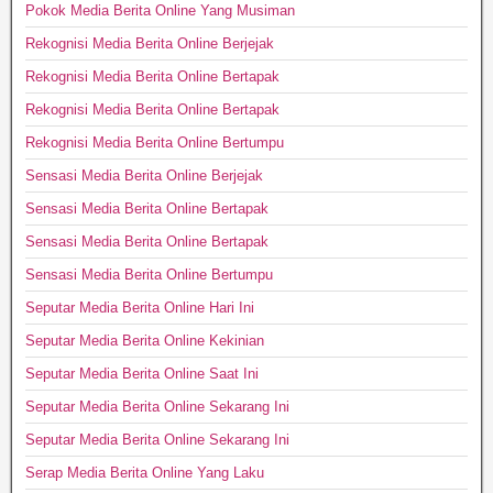
Pokok Media Berita Online Yang Musiman
Rekognisi Media Berita Online Berjejak
Rekognisi Media Berita Online Bertapak
Rekognisi Media Berita Online Bertapak
Rekognisi Media Berita Online Bertumpu
Sensasi Media Berita Online Berjejak
Sensasi Media Berita Online Bertapak
Sensasi Media Berita Online Bertapak
Sensasi Media Berita Online Bertumpu
Seputar Media Berita Online Hari Ini
Seputar Media Berita Online Kekinian
Seputar Media Berita Online Saat Ini
Seputar Media Berita Online Sekarang Ini
Seputar Media Berita Online Sekarang Ini
Serap Media Berita Online Yang Laku