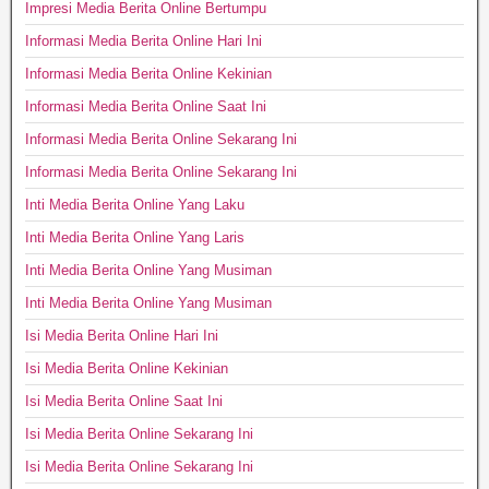
Impresi Media Berita Online Bertumpu
Informasi Media Berita Online Hari Ini
Informasi Media Berita Online Kekinian
Informasi Media Berita Online Saat Ini
Informasi Media Berita Online Sekarang Ini
Informasi Media Berita Online Sekarang Ini
Inti Media Berita Online Yang Laku
Inti Media Berita Online Yang Laris
Inti Media Berita Online Yang Musiman
Inti Media Berita Online Yang Musiman
Isi Media Berita Online Hari Ini
Isi Media Berita Online Kekinian
Isi Media Berita Online Saat Ini
Isi Media Berita Online Sekarang Ini
Isi Media Berita Online Sekarang Ini