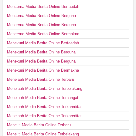
Mencerna Media Berita Online Berfaedah
Mencerna Media Berita Online Berguna
Mencerna Media Berita Online Berguna
Mencerna Media Berita Online Bermakna
Menekuni Media Berita Online Berfaedah
Menekuni Media Berita Online Berguna
Menekuni Media Berita Online Berguna
Menekuni Media Berita Online Bermakna
Menelaah Media Berita Online Terbaru
Menelaah Media Berita Online Terbelakang
Menelaah Media Berita Online Terhangat
Menelaah Media Berita Online Terkareditasi
Menelaah Media Berita Online Terkareditasi
Meneliti Media Berita Online Terbaru
Meneliti Media Berita Online Terbelakang