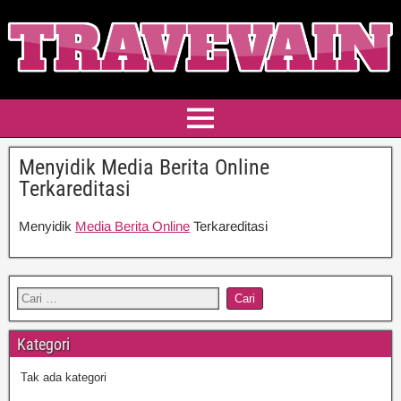
Menyidik Media Berita Online
Terkareditasi
Menyidik
Media Berita Online
Terkareditasi
Kategori
Tak ada kategori