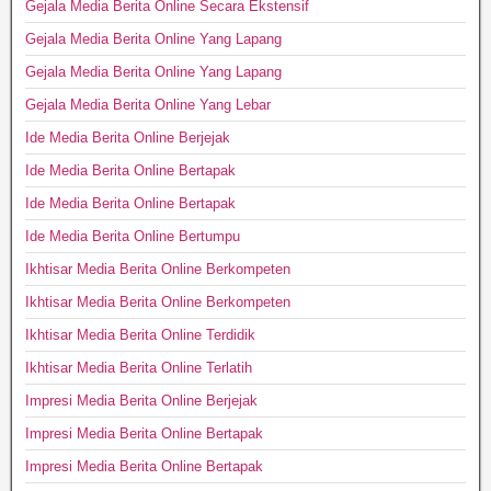
Gejala Media Berita Online Secara Ekstensif
Gejala Media Berita Online Yang Lapang
Gejala Media Berita Online Yang Lapang
Gejala Media Berita Online Yang Lebar
Ide Media Berita Online Berjejak
Ide Media Berita Online Bertapak
Ide Media Berita Online Bertapak
Ide Media Berita Online Bertumpu
Ikhtisar Media Berita Online Berkompeten
Ikhtisar Media Berita Online Berkompeten
Ikhtisar Media Berita Online Terdidik
Ikhtisar Media Berita Online Terlatih
Impresi Media Berita Online Berjejak
Impresi Media Berita Online Bertapak
Impresi Media Berita Online Bertapak