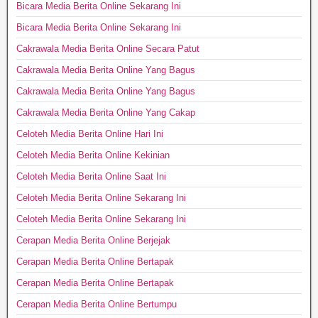
Bicara Media Berita Online Sekarang Ini
Bicara Media Berita Online Sekarang Ini
Cakrawala Media Berita Online Secara Patut
Cakrawala Media Berita Online Yang Bagus
Cakrawala Media Berita Online Yang Bagus
Cakrawala Media Berita Online Yang Cakap
Celoteh Media Berita Online Hari Ini
Celoteh Media Berita Online Kekinian
Celoteh Media Berita Online Saat Ini
Celoteh Media Berita Online Sekarang Ini
Celoteh Media Berita Online Sekarang Ini
Cerapan Media Berita Online Berjejak
Cerapan Media Berita Online Bertapak
Cerapan Media Berita Online Bertapak
Cerapan Media Berita Online Bertumpu