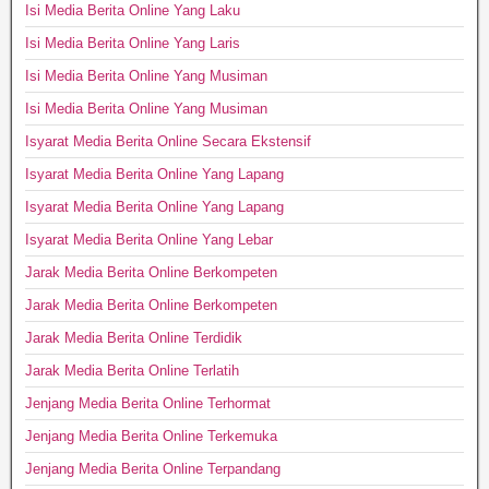
Isi Media Berita Online Yang Laku
Isi Media Berita Online Yang Laris
Isi Media Berita Online Yang Musiman
Isi Media Berita Online Yang Musiman
Isyarat Media Berita Online Secara Ekstensif
Isyarat Media Berita Online Yang Lapang
Isyarat Media Berita Online Yang Lapang
Isyarat Media Berita Online Yang Lebar
Jarak Media Berita Online Berkompeten
Jarak Media Berita Online Berkompeten
Jarak Media Berita Online Terdidik
Jarak Media Berita Online Terlatih
Jenjang Media Berita Online Terhormat
Jenjang Media Berita Online Terkemuka
Jenjang Media Berita Online Terpandang