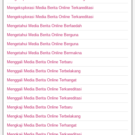
Mengeksplorasi Media Berita Online Terkareditasi
Mengeksplorasi Media Berita Online Terkareditasi
Mengetahui Media Berita Online Berfaedah
Mengetahui Media Berita Online Berguna
Mengetahui Media Berita Online Berguna
Mengetahui Media Berita Online Bermakna
Menggali Media Berita Online Terbaru
Menggali Media Berita Online Terbelakang
Menggali Media Berita Online Terhangat
Menggali Media Berita Online Terkareditasi
Menggali Media Berita Online Terkareditasi
Mengkaji Media Berita Online Terbaru
Mengkaji Media Berita Online Terbelakang
Mengkaji Media Berita Online Terhangat
Mengkaji Media Berita Online Terkareditasi