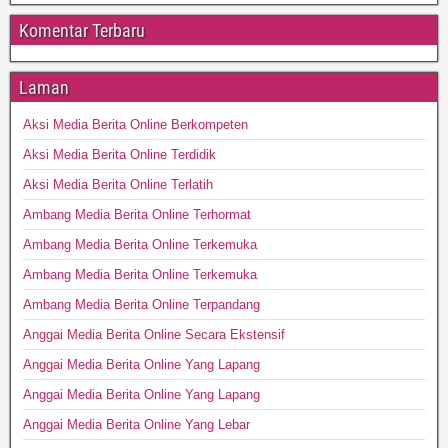
Komentar Terbaru
Laman
Aksi Media Berita Online Berkompeten
Aksi Media Berita Online Terdidik
Aksi Media Berita Online Terlatih
Ambang Media Berita Online Terhormat
Ambang Media Berita Online Terkemuka
Ambang Media Berita Online Terkemuka
Ambang Media Berita Online Terpandang
Anggai Media Berita Online Secara Ekstensif
Anggai Media Berita Online Yang Lapang
Anggai Media Berita Online Yang Lapang
Anggai Media Berita Online Yang Lebar