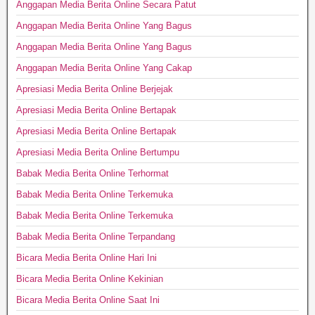
Anggapan Media Berita Online Secara Patut
Anggapan Media Berita Online Yang Bagus
Anggapan Media Berita Online Yang Bagus
Anggapan Media Berita Online Yang Cakap
Apresiasi Media Berita Online Berjejak
Apresiasi Media Berita Online Bertapak
Apresiasi Media Berita Online Bertapak
Apresiasi Media Berita Online Bertumpu
Babak Media Berita Online Terhormat
Babak Media Berita Online Terkemuka
Babak Media Berita Online Terkemuka
Babak Media Berita Online Terpandang
Bicara Media Berita Online Hari Ini
Bicara Media Berita Online Kekinian
Bicara Media Berita Online Saat Ini