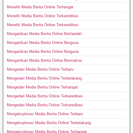
Meneliti Media Berita Online Terhangat
Meneliti Media Berita Online Terkareditasi
Meneliti Media Berita Online Terkareditasi
Mengartikan Media Berita Online Berfaedah
Mengartikan Media Berita Online Berguna
Mengartikan Media Berita Online Berguna
Mengartikan Media Berita Online Bermakna
Mengedari Media Berita Online Terbaru
Mengedari Media Berita Online Terbelakang
Mengedari Media Berita Online Terhangat
Mengedari Media Berita Online Terkareditasi
Mengedari Media Berita Online Terkareditasi
Mengeksplorasi Media Berita Online Terbaru
Mengeksplorasi Media Berita Online Terbelakang
Mengeksplorasi Media Berita Online Terhangat