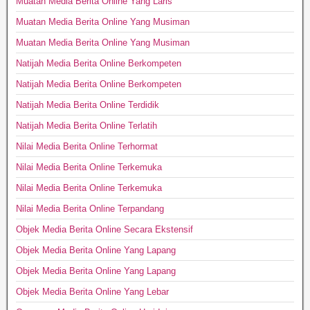
Muatan Media Berita Online Yang Laris
Muatan Media Berita Online Yang Musiman
Muatan Media Berita Online Yang Musiman
Natijah Media Berita Online Berkompeten
Natijah Media Berita Online Berkompeten
Natijah Media Berita Online Terdidik
Natijah Media Berita Online Terlatih
Nilai Media Berita Online Terhormat
Nilai Media Berita Online Terkemuka
Nilai Media Berita Online Terkemuka
Nilai Media Berita Online Terpandang
Objek Media Berita Online Secara Ekstensif
Objek Media Berita Online Yang Lapang
Objek Media Berita Online Yang Lapang
Objek Media Berita Online Yang Lebar