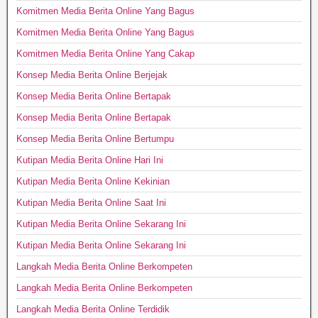
Komitmen Media Berita Online Yang Bagus
Komitmen Media Berita Online Yang Bagus
Komitmen Media Berita Online Yang Cakap
Konsep Media Berita Online Berjejak
Konsep Media Berita Online Bertapak
Konsep Media Berita Online Bertapak
Konsep Media Berita Online Bertumpu
Kutipan Media Berita Online Hari Ini
Kutipan Media Berita Online Kekinian
Kutipan Media Berita Online Saat Ini
Kutipan Media Berita Online Sekarang Ini
Kutipan Media Berita Online Sekarang Ini
Langkah Media Berita Online Berkompeten
Langkah Media Berita Online Berkompeten
Langkah Media Berita Online Terdidik