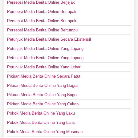
Persepsi Media Berita Online Berjejak
Persepsi Media Berita Online Bertapak
Persepsi Media Berita Online Bertapak
Persepsi Media Berita Online Bertumpu
Petunjuk Media Berita Online Secara Ekstensif
Petunjuk Media Berita Online Yang Lapang
Petunjuk Media Berita Online Yang Lapang
Petunjuk Media Berita Online Yang Lebar
Pikiran Media Berita Online Secara Patut
Pikiran Media Berita Online Yang Bagus
Pikiran Media Berita Online Yang Bagus
Pikiran Media Berita Online Yang Cakap
Pokok Media Berita Online Yang Laku
Pokok Media Berita Online Yang Laris
Pokok Media Berita Online Yang Musiman