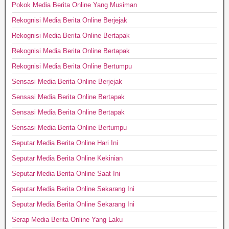
Pokok Media Berita Online Yang Musiman
Rekognisi Media Berita Online Berjejak
Rekognisi Media Berita Online Bertapak
Rekognisi Media Berita Online Bertapak
Rekognisi Media Berita Online Bertumpu
Sensasi Media Berita Online Berjejak
Sensasi Media Berita Online Bertapak
Sensasi Media Berita Online Bertapak
Sensasi Media Berita Online Bertumpu
Seputar Media Berita Online Hari Ini
Seputar Media Berita Online Kekinian
Seputar Media Berita Online Saat Ini
Seputar Media Berita Online Sekarang Ini
Seputar Media Berita Online Sekarang Ini
Serap Media Berita Online Yang Laku