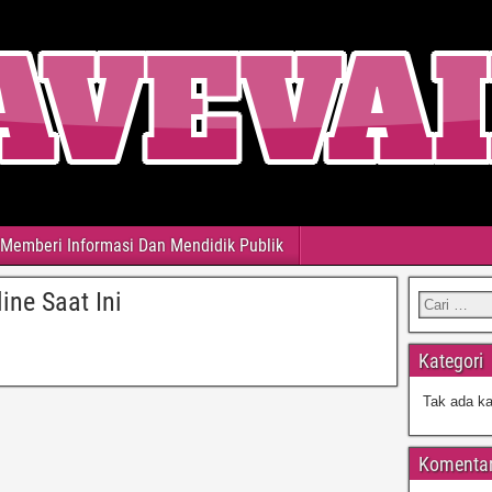
 Memberi Informasi Dan Mendidik Publik
ine Saat Ini
Kategori
Tak ada ka
Komentar