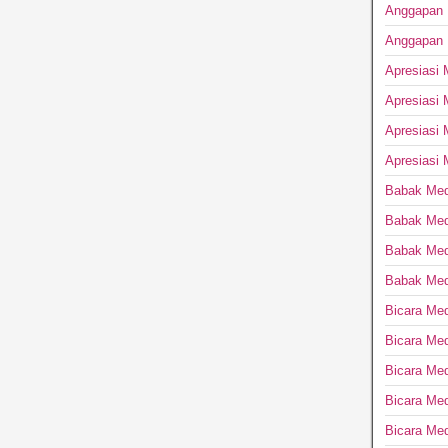
Anggapan 
Anggapan 
Apresiasi 
Apresiasi 
Apresiasi 
Apresiasi 
Babak Medi
Babak Med
Babak Med
Babak Medi
Bicara Medi
Bicara Med
Bicara Med
Bicara Med
Bicara Med