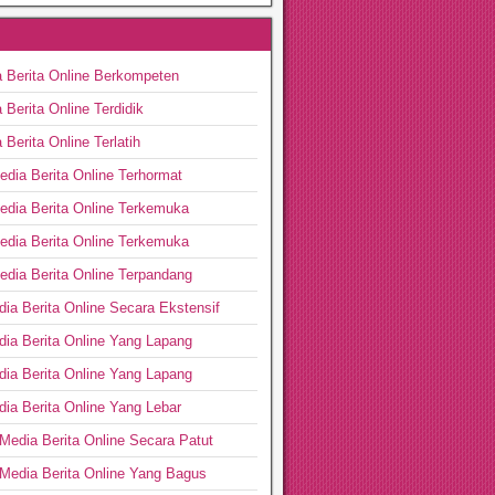
 Berita Online Berkompeten
 Berita Online Terdidik
Berita Online Terlatih
ia Berita Online Terhormat
dia Berita Online Terkemuka
dia Berita Online Terkemuka
dia Berita Online Terpandang
ia Berita Online Secara Ekstensif
ia Berita Online Yang Lapang
ia Berita Online Yang Lapang
ia Berita Online Yang Lebar
edia Berita Online Secara Patut
Media Berita Online Yang Bagus