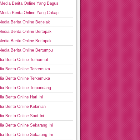
Media Berita Online Yang Bagus
Media Berita Online Yang Cakap
Media Berita Online Berjejak
Media Berita Online Bertapak
Media Berita Online Bertapak
Media Berita Online Bertumpu
a Berita Online Terhormat
ia Berita Online Terkemuka
ia Berita Online Terkemuka
a Berita Online Terpandang
a Berita Online Hari Ini
ia Berita Online Kekinian
ia Berita Online Saat Ini
ia Berita Online Sekarang Ini
ia Berita Online Sekarang Ini