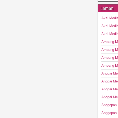
Laman
Aksi Media
Aksi Media
Aksi Media 
Ambang Med
Ambang Me
Ambang Me
Ambang Me
Anggai Med
Anggai Med
Anggai Med
Anggai Med
Anggapan M
Anggapan 