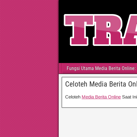
Fungsi Utama Media Berita Online:
Celoteh Media Berita Onl
Celoteh
Media Berita Online
Saat Ini