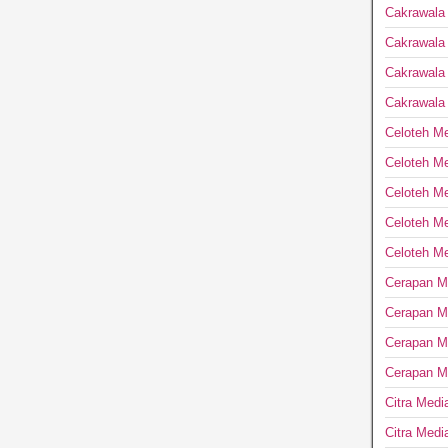
Cakrawala 
Cakrawala 
Cakrawala 
Cakrawala 
Celoteh Med
Celoteh Me
Celoteh Me
Celoteh Me
Celoteh Me
Cerapan Me
Cerapan Me
Cerapan Me
Cerapan Me
Citra Media
Citra Medi