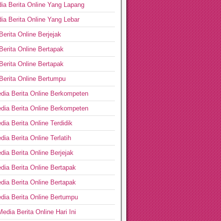
ia Berita Online Yang Lapang
ia Berita Online Yang Lebar
Berita Online Berjejak
Berita Online Bertapak
Berita Online Bertapak
Berita Online Bertumpu
edia Berita Online Berkompeten
edia Berita Online Berkompeten
dia Berita Online Terdidik
dia Berita Online Terlatih
dia Berita Online Berjejak
dia Berita Online Bertapak
dia Berita Online Bertapak
dia Berita Online Bertumpu
edia Berita Online Hari Ini