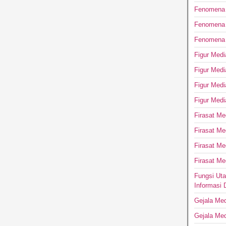
Fenomena 
Fenomena 
Fenomena 
Figur Medi
Figur Medi
Figur Medi
Figur Media
Firasat Me
Firasat Me
Firasat Me
Firasat Me
Fungsi Uta
Informasi 
Gejala Med
Gejala Med