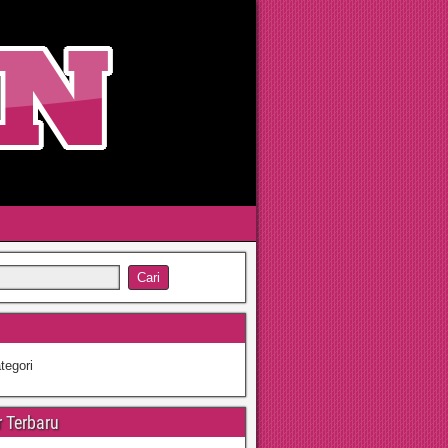
tegori
 Terbaru