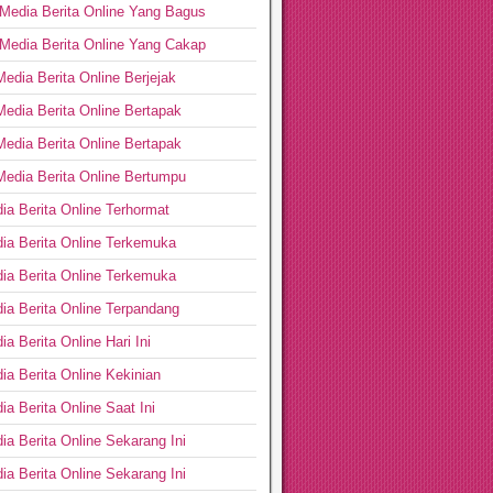
Media Berita Online Yang Bagus
Media Berita Online Yang Cakap
Media Berita Online Berjejak
Media Berita Online Bertapak
Media Berita Online Bertapak
Media Berita Online Bertumpu
a Berita Online Terhormat
ia Berita Online Terkemuka
ia Berita Online Terkemuka
a Berita Online Terpandang
a Berita Online Hari Ini
ia Berita Online Kekinian
ia Berita Online Saat Ini
ia Berita Online Sekarang Ini
ia Berita Online Sekarang Ini