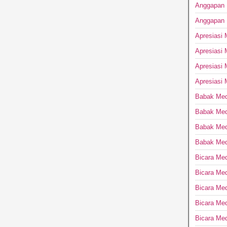
Anggapan 
Anggapan 
Apresiasi 
Apresiasi 
Apresiasi 
Apresiasi 
Babak Medi
Babak Med
Babak Med
Babak Medi
Bicara Medi
Bicara Med
Bicara Med
Bicara Med
Bicara Med