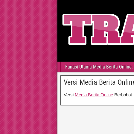
Fungsi Utama Media Berita Online:
Versi Media Berita Onli
Versi
Media Berita Online
Berbobot