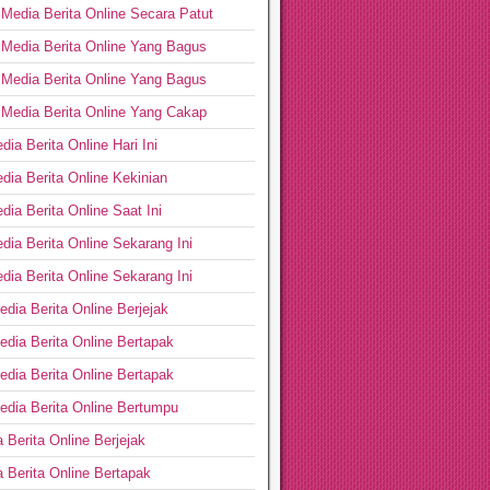
Media Berita Online Secara Patut
Media Berita Online Yang Bagus
Media Berita Online Yang Bagus
Media Berita Online Yang Cakap
ia Berita Online Hari Ini
dia Berita Online Kekinian
dia Berita Online Saat Ini
dia Berita Online Sekarang Ini
dia Berita Online Sekarang Ini
dia Berita Online Berjejak
dia Berita Online Bertapak
dia Berita Online Bertapak
dia Berita Online Bertumpu
 Berita Online Berjejak
a Berita Online Bertapak