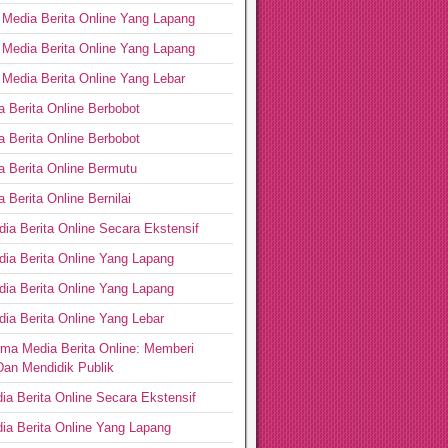
Media Berita Online Yang Lapang
Media Berita Online Yang Lapang
Media Berita Online Yang Lebar
a Berita Online Berbobot
a Berita Online Berbobot
a Berita Online Bermutu
 Berita Online Bernilai
dia Berita Online Secara Ekstensif
dia Berita Online Yang Lapang
dia Berita Online Yang Lapang
dia Berita Online Yang Lebar
ma Media Berita Online: Memberi
Dan Mendidik Publik
ia Berita Online Secara Ekstensif
ia Berita Online Yang Lapang