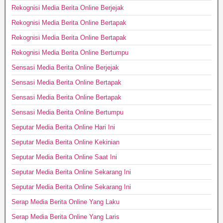
Rekognisi Media Berita Online Berjejak
Rekognisi Media Berita Online Bertapak
Rekognisi Media Berita Online Bertapak
Rekognisi Media Berita Online Bertumpu
Sensasi Media Berita Online Berjejak
Sensasi Media Berita Online Bertapak
Sensasi Media Berita Online Bertapak
Sensasi Media Berita Online Bertumpu
Seputar Media Berita Online Hari Ini
Seputar Media Berita Online Kekinian
Seputar Media Berita Online Saat Ini
Seputar Media Berita Online Sekarang Ini
Seputar Media Berita Online Sekarang Ini
Serap Media Berita Online Yang Laku
Serap Media Berita Online Yang Laris