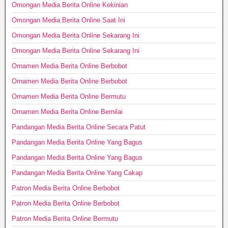
Omongan Media Berita Online Kekinian
Omongan Media Berita Online Saat Ini
Omongan Media Berita Online Sekarang Ini
Omongan Media Berita Online Sekarang Ini
Ornamen Media Berita Online Berbobot
Ornamen Media Berita Online Berbobot
Ornamen Media Berita Online Bermutu
Ornamen Media Berita Online Bernilai
Pandangan Media Berita Online Secara Patut
Pandangan Media Berita Online Yang Bagus
Pandangan Media Berita Online Yang Bagus
Pandangan Media Berita Online Yang Cakap
Patron Media Berita Online Berbobot
Patron Media Berita Online Berbobot
Patron Media Berita Online Bermutu