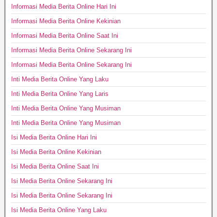
Informasi Media Berita Online Hari Ini
Informasi Media Berita Online Kekinian
Informasi Media Berita Online Saat Ini
Informasi Media Berita Online Sekarang Ini
Informasi Media Berita Online Sekarang Ini
Inti Media Berita Online Yang Laku
Inti Media Berita Online Yang Laris
Inti Media Berita Online Yang Musiman
Inti Media Berita Online Yang Musiman
Isi Media Berita Online Hari Ini
Isi Media Berita Online Kekinian
Isi Media Berita Online Saat Ini
Isi Media Berita Online Sekarang Ini
Isi Media Berita Online Sekarang Ini
Isi Media Berita Online Yang Laku