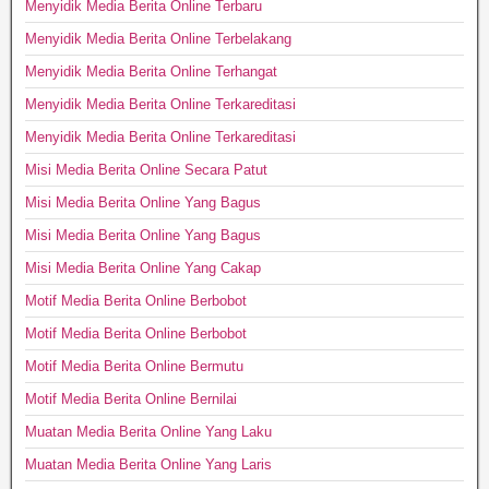
Menyidik Media Berita Online Terbaru
Menyidik Media Berita Online Terbelakang
Menyidik Media Berita Online Terhangat
Menyidik Media Berita Online Terkareditasi
Menyidik Media Berita Online Terkareditasi
Misi Media Berita Online Secara Patut
Misi Media Berita Online Yang Bagus
Misi Media Berita Online Yang Bagus
Misi Media Berita Online Yang Cakap
Motif Media Berita Online Berbobot
Motif Media Berita Online Berbobot
Motif Media Berita Online Bermutu
Motif Media Berita Online Bernilai
Muatan Media Berita Online Yang Laku
Muatan Media Berita Online Yang Laris