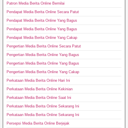
Patron Media Berita Online Bernilai
Pendapat Media Berita Online Secara Patut
Pendapat Media Berita Online Yang Bagus
Pendapat Media Berita Online Yang Bagus
Pendapat Media Berita Online Yang Cakap
Pengertian Media Berita Online Secara Patut
Pengertian Media Berita Online Yang Bagus
Pengertian Media Berita Online Yang Bagus
Pengertian Media Berita Online Yang Cakap
Perkataan Media Berita Online Hari Ini
Perkataan Media Berita Online Kekinian
Perkataan Media Berita Online Saat Ini
Perkataan Media Berita Online Sekarang Ini
Perkataan Media Berita Online Sekarang Ini
Persepsi Media Berita Online Berjejak