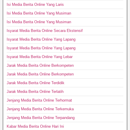
Isi Media Berita Online Yang Laris
Isi Media Berita Online Yang Musiman
Isi Media Berita Online Yang Musiman
Isyarat Media Berita Online Secara Ekstensif
Isyarat Media Berita Online Yang Lapang
Isyarat Media Berita Online Yang Lapang
Isyarat Media Berita Online Yang Lebar
Jarak Media Berita Online Berkompeten
Jarak Media Berita Online Berkompeten
Jarak Media Berita Online Terdidik
Jarak Media Berita Online Terlatih
Jenjang Media Berita Online Terhormat
Jenjang Media Berita Online Terkemuka
Jenjang Media Berita Online Terpandang
Kabar Media Berita Online Hari Ini