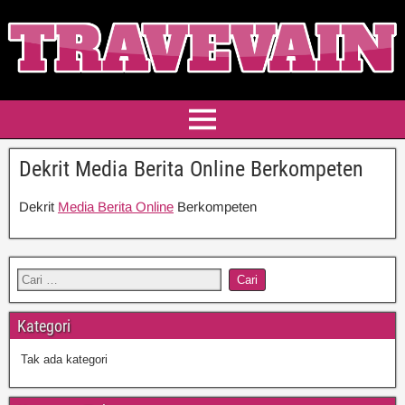
Dekrit Media Berita Online Berkompeten
Dekrit
Media Berita Online
Berkompeten
Kategori
Tak ada kategori