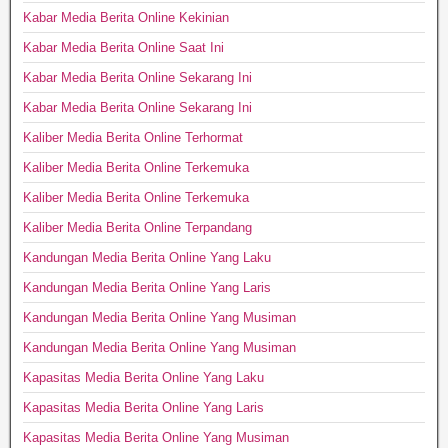
Kabar Media Berita Online Kekinian
Kabar Media Berita Online Saat Ini
Kabar Media Berita Online Sekarang Ini
Kabar Media Berita Online Sekarang Ini
Kaliber Media Berita Online Terhormat
Kaliber Media Berita Online Terkemuka
Kaliber Media Berita Online Terkemuka
Kaliber Media Berita Online Terpandang
Kandungan Media Berita Online Yang Laku
Kandungan Media Berita Online Yang Laris
Kandungan Media Berita Online Yang Musiman
Kandungan Media Berita Online Yang Musiman
Kapasitas Media Berita Online Yang Laku
Kapasitas Media Berita Online Yang Laris
Kapasitas Media Berita Online Yang Musiman