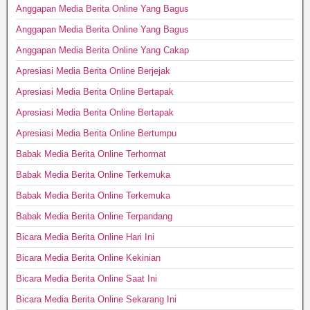
Anggapan Media Berita Online Yang Bagus
Anggapan Media Berita Online Yang Bagus
Anggapan Media Berita Online Yang Cakap
Apresiasi Media Berita Online Berjejak
Apresiasi Media Berita Online Bertapak
Apresiasi Media Berita Online Bertapak
Apresiasi Media Berita Online Bertumpu
Babak Media Berita Online Terhormat
Babak Media Berita Online Terkemuka
Babak Media Berita Online Terkemuka
Babak Media Berita Online Terpandang
Bicara Media Berita Online Hari Ini
Bicara Media Berita Online Kekinian
Bicara Media Berita Online Saat Ini
Bicara Media Berita Online Sekarang Ini