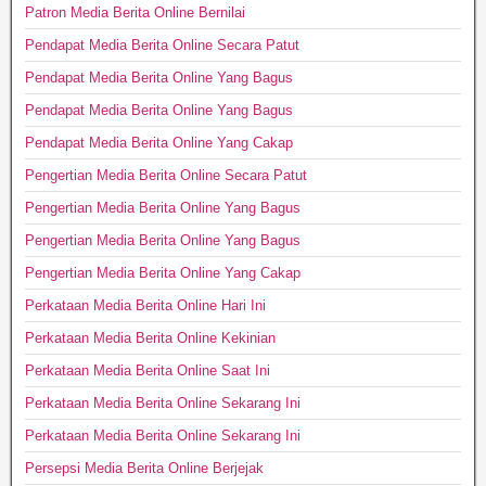
Patron Media Berita Online Bernilai
Pendapat Media Berita Online Secara Patut
Pendapat Media Berita Online Yang Bagus
Pendapat Media Berita Online Yang Bagus
Pendapat Media Berita Online Yang Cakap
Pengertian Media Berita Online Secara Patut
Pengertian Media Berita Online Yang Bagus
Pengertian Media Berita Online Yang Bagus
Pengertian Media Berita Online Yang Cakap
Perkataan Media Berita Online Hari Ini
Perkataan Media Berita Online Kekinian
Perkataan Media Berita Online Saat Ini
Perkataan Media Berita Online Sekarang Ini
Perkataan Media Berita Online Sekarang Ini
Persepsi Media Berita Online Berjejak