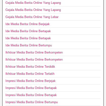
Gejala Media Berita Online Yang Lapang
Gejala Media Berita Online Yang Lapang
Gejala Media Berita Online Yang Lebar
Ide Media Berita Online Berjejak
Ide Media Berita Online Bertapak
Ide Media Berita Online Bertapak
Ide Media Berita Online Bertumpu
Ikhtisar Media Berita Online Berkompeten
Ikhtisar Media Berita Online Berkompeten
Ikhtisar Media Berita Online Terdidik
Ikhtisar Media Berita Online Terlatih
Impresi Media Berita Online Berjejak
Impresi Media Berita Online Bertapak
Impresi Media Berita Online Bertapak
Impresi Media Berita Online Bertumpu