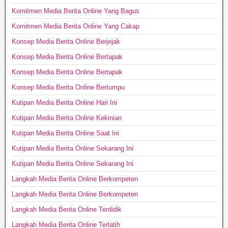
Komitmen Media Berita Online Yang Bagus
Komitmen Media Berita Online Yang Cakap
Konsep Media Berita Online Berjejak
Konsep Media Berita Online Bertapak
Konsep Media Berita Online Bertapak
Konsep Media Berita Online Bertumpu
Kutipan Media Berita Online Hari Ini
Kutipan Media Berita Online Kekinian
Kutipan Media Berita Online Saat Ini
Kutipan Media Berita Online Sekarang Ini
Kutipan Media Berita Online Sekarang Ini
Langkah Media Berita Online Berkompeten
Langkah Media Berita Online Berkompeten
Langkah Media Berita Online Terdidik
Langkah Media Berita Online Terlatih