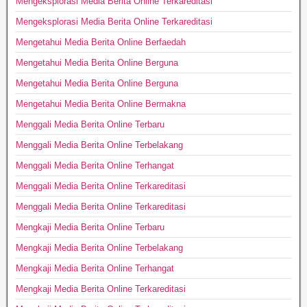
Mengeksplorasi Media Berita Online Terkareditasi
Mengeksplorasi Media Berita Online Terkareditasi
Mengetahui Media Berita Online Berfaedah
Mengetahui Media Berita Online Berguna
Mengetahui Media Berita Online Berguna
Mengetahui Media Berita Online Bermakna
Menggali Media Berita Online Terbaru
Menggali Media Berita Online Terbelakang
Menggali Media Berita Online Terhangat
Menggali Media Berita Online Terkareditasi
Menggali Media Berita Online Terkareditasi
Mengkaji Media Berita Online Terbaru
Mengkaji Media Berita Online Terbelakang
Mengkaji Media Berita Online Terhangat
Mengkaji Media Berita Online Terkareditasi