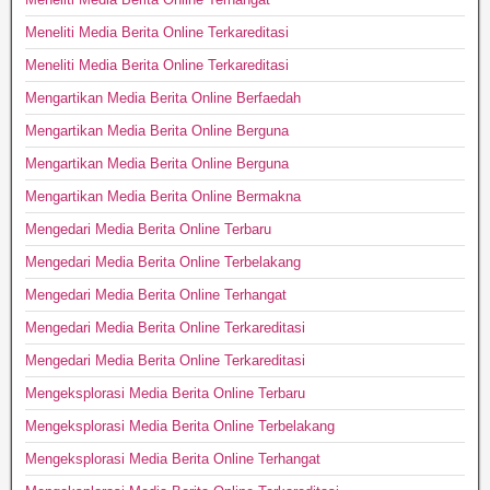
Meneliti Media Berita Online Terkareditasi
Meneliti Media Berita Online Terkareditasi
Mengartikan Media Berita Online Berfaedah
Mengartikan Media Berita Online Berguna
Mengartikan Media Berita Online Berguna
Mengartikan Media Berita Online Bermakna
Mengedari Media Berita Online Terbaru
Mengedari Media Berita Online Terbelakang
Mengedari Media Berita Online Terhangat
Mengedari Media Berita Online Terkareditasi
Mengedari Media Berita Online Terkareditasi
Mengeksplorasi Media Berita Online Terbaru
Mengeksplorasi Media Berita Online Terbelakang
Mengeksplorasi Media Berita Online Terhangat