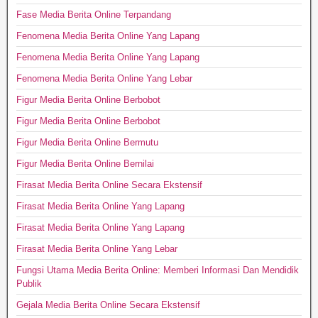
Fase Media Berita Online Terpandang
Fenomena Media Berita Online Yang Lapang
Fenomena Media Berita Online Yang Lapang
Fenomena Media Berita Online Yang Lebar
Figur Media Berita Online Berbobot
Figur Media Berita Online Berbobot
Figur Media Berita Online Bermutu
Figur Media Berita Online Bernilai
Firasat Media Berita Online Secara Ekstensif
Firasat Media Berita Online Yang Lapang
Firasat Media Berita Online Yang Lapang
Firasat Media Berita Online Yang Lebar
Fungsi Utama Media Berita Online: Memberi Informasi Dan Mendidik
Publik
Gejala Media Berita Online Secara Ekstensif