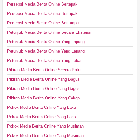
Persepsi Media Berita Online Bertapak
Persepsi Media Berita Online Bertapak
Persepsi Media Berita Online Bertumpu
Petunjuk Media Berita Online Secara Ekstensif
Petunjuk Media Berita Online Yang Lapang
Petunjuk Media Berita Online Yang Lapang
Petunjuk Media Berita Online Yang Lebar
Pikiran Media Berita Online Secara Patut
Pikiran Media Berita Online Yang Bagus
Pikiran Media Berita Online Yang Bagus
Pikiran Media Berita Online Yang Cakap
Pokok Media Berita Online Yang Laku
Pokok Media Berita Online Yang Laris
Pokok Media Berita Online Yang Musiman
Pokok Media Berita Online Yang Musiman