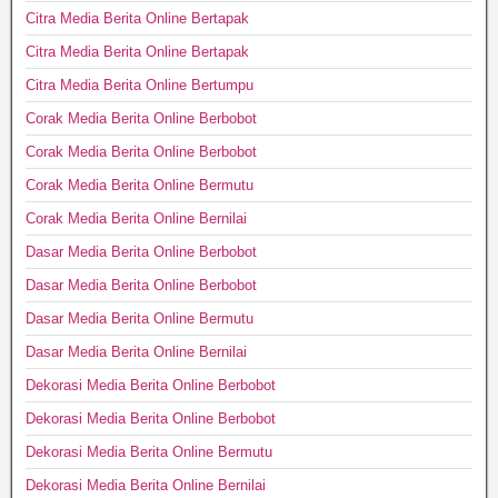
Citra Media Berita Online Bertapak
Citra Media Berita Online Bertapak
Citra Media Berita Online Bertumpu
Corak Media Berita Online Berbobot
Corak Media Berita Online Berbobot
Corak Media Berita Online Bermutu
Corak Media Berita Online Bernilai
Dasar Media Berita Online Berbobot
Dasar Media Berita Online Berbobot
Dasar Media Berita Online Bermutu
Dasar Media Berita Online Bernilai
Dekorasi Media Berita Online Berbobot
Dekorasi Media Berita Online Berbobot
Dekorasi Media Berita Online Bermutu
Dekorasi Media Berita Online Bernilai