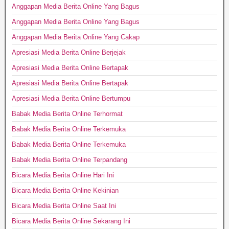
Anggapan Media Berita Online Yang Bagus
Anggapan Media Berita Online Yang Bagus
Anggapan Media Berita Online Yang Cakap
Apresiasi Media Berita Online Berjejak
Apresiasi Media Berita Online Bertapak
Apresiasi Media Berita Online Bertapak
Apresiasi Media Berita Online Bertumpu
Babak Media Berita Online Terhormat
Babak Media Berita Online Terkemuka
Babak Media Berita Online Terkemuka
Babak Media Berita Online Terpandang
Bicara Media Berita Online Hari Ini
Bicara Media Berita Online Kekinian
Bicara Media Berita Online Saat Ini
Bicara Media Berita Online Sekarang Ini