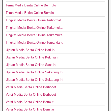
Tema Media Berita Online Bermutu
Tema Media Berita Online Bernilai
Tingkat Media Berita Online Terhormat
Tingkat Media Berita Online Terkemuka
Tingkat Media Berita Online Terkemuka
Tingkat Media Berita Online Terpandang
Ujaran Media Berita Online Hari Ini
Ujaran Media Berita Online Kekinian
Ujaran Media Berita Online Saat Ini
Ujaran Media Berita Online Sekarang Ini
Ujaran Media Berita Online Sekarang Ini
Versi Media Berita Online Berbobot
Versi Media Berita Online Berbobot
Versi Media Berita Online Bermutu
Versi Media Berita Online Bernilai