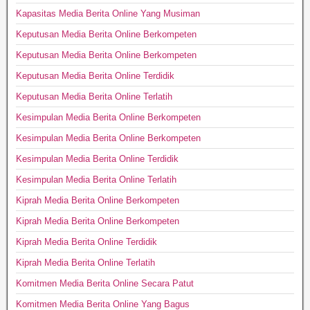
Kapasitas Media Berita Online Yang Musiman
Keputusan Media Berita Online Berkompeten
Keputusan Media Berita Online Berkompeten
Keputusan Media Berita Online Terdidik
Keputusan Media Berita Online Terlatih
Kesimpulan Media Berita Online Berkompeten
Kesimpulan Media Berita Online Berkompeten
Kesimpulan Media Berita Online Terdidik
Kesimpulan Media Berita Online Terlatih
Kiprah Media Berita Online Berkompeten
Kiprah Media Berita Online Berkompeten
Kiprah Media Berita Online Terdidik
Kiprah Media Berita Online Terlatih
Komitmen Media Berita Online Secara Patut
Komitmen Media Berita Online Yang Bagus