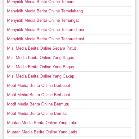
Menyidik Media Berita Online Terbaru
Menyidik Media Berita Online Terbelakang
Menyidik Media Berita Online Terhangat
Menyidik Media Berita Online Terkareditasi
Menyidik Media Berita Online Terkareditasi
Misi Media Berita Online Secara Patut
Misi Media Berita Online Yang Bagus
Misi Media Berita Online Yang Bagus
Misi Media Berita Online Yang Cakap
Motif Media Berita Online Berbobot
Motif Media Berita Online Berbobot
Motif Media Berita Online Bermutu
Motif Media Berita Online Bernilai
Muatan Media Berita Online Yang Laku
Muatan Media Berita Online Yang Laris