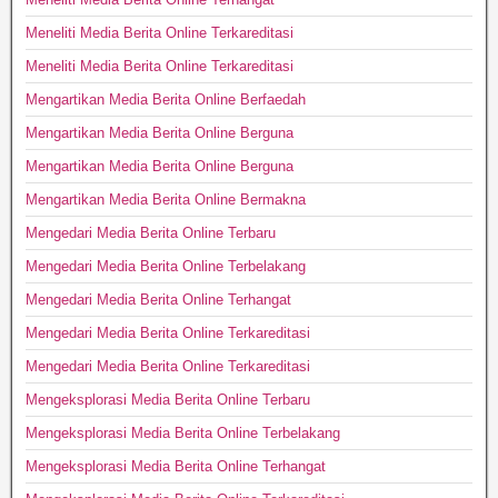
Meneliti Media Berita Online Terkareditasi
Meneliti Media Berita Online Terkareditasi
Mengartikan Media Berita Online Berfaedah
Mengartikan Media Berita Online Berguna
Mengartikan Media Berita Online Berguna
Mengartikan Media Berita Online Bermakna
Mengedari Media Berita Online Terbaru
Mengedari Media Berita Online Terbelakang
Mengedari Media Berita Online Terhangat
Mengedari Media Berita Online Terkareditasi
Mengedari Media Berita Online Terkareditasi
Mengeksplorasi Media Berita Online Terbaru
Mengeksplorasi Media Berita Online Terbelakang
Mengeksplorasi Media Berita Online Terhangat