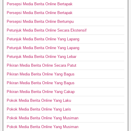
Persepsi Media Berita Online Bertapak
Persepsi Media Berita Online Bertapak
Persepsi Media Berita Online Bertumpu
Petunjuk Media Berita Online Secara Ekstensif
Petunjuk Media Berita Online Yang Lapang
Petunjuk Media Berita Online Yang Lapang
Petunjuk Media Berita Online Yang Lebar
Pikiran Media Berita Online Secara Patut
Pikiran Media Berita Online Yang Bagus
Pikiran Media Berita Online Yang Bagus
Pikiran Media Berita Online Yang Cakap
Pokok Media Berita Online Yang Laku
Pokok Media Berita Online Yang Laris
Pokok Media Berita Online Yang Musiman
Pokok Media Berita Online Yang Musiman