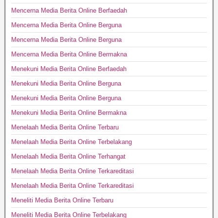
Mencerna Media Berita Online Berfaedah
Mencerna Media Berita Online Berguna
Mencerna Media Berita Online Berguna
Mencerna Media Berita Online Bermakna
Menekuni Media Berita Online Berfaedah
Menekuni Media Berita Online Berguna
Menekuni Media Berita Online Berguna
Menekuni Media Berita Online Bermakna
Menelaah Media Berita Online Terbaru
Menelaah Media Berita Online Terbelakang
Menelaah Media Berita Online Terhangat
Menelaah Media Berita Online Terkareditasi
Menelaah Media Berita Online Terkareditasi
Meneliti Media Berita Online Terbaru
Meneliti Media Berita Online Terbelakang