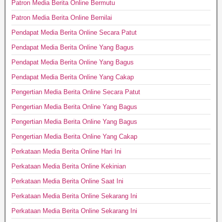
Patron Media Berita Online Bermutu
Patron Media Berita Online Bernilai
Pendapat Media Berita Online Secara Patut
Pendapat Media Berita Online Yang Bagus
Pendapat Media Berita Online Yang Bagus
Pendapat Media Berita Online Yang Cakap
Pengertian Media Berita Online Secara Patut
Pengertian Media Berita Online Yang Bagus
Pengertian Media Berita Online Yang Bagus
Pengertian Media Berita Online Yang Cakap
Perkataan Media Berita Online Hari Ini
Perkataan Media Berita Online Kekinian
Perkataan Media Berita Online Saat Ini
Perkataan Media Berita Online Sekarang Ini
Perkataan Media Berita Online Sekarang Ini