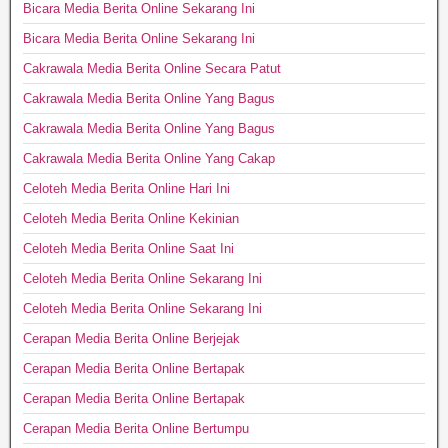
Bicara Media Berita Online Sekarang Ini
Bicara Media Berita Online Sekarang Ini
Cakrawala Media Berita Online Secara Patut
Cakrawala Media Berita Online Yang Bagus
Cakrawala Media Berita Online Yang Bagus
Cakrawala Media Berita Online Yang Cakap
Celoteh Media Berita Online Hari Ini
Celoteh Media Berita Online Kekinian
Celoteh Media Berita Online Saat Ini
Celoteh Media Berita Online Sekarang Ini
Celoteh Media Berita Online Sekarang Ini
Cerapan Media Berita Online Berjejak
Cerapan Media Berita Online Bertapak
Cerapan Media Berita Online Bertapak
Cerapan Media Berita Online Bertumpu