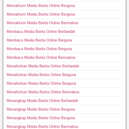
Memaklumi Media Berita Online Berguna
Memaklumi Media Berita Online Berguna
Memaklumi Media Berita Online Bermakna
Membaca Media Berita Online Berfaedah
Membaca Media Berita Online Berguna
Membaca Media Berita Online Berguna
Membaca Media Berita Online Bermakna
Menafsirkan Media Berita Online Berfaedah
Menafsirkan Media Berita Online Berguna
Menafsirkan Media Berita Online Berguna
Menafsirkan Media Berita Online Bermakna
Menangkap Media Berita Online Berfaedah
Menangkap Media Berita Online Berguna
Menangkap Media Berita Online Berguna
Menangkap Media Berita Online Bermakna