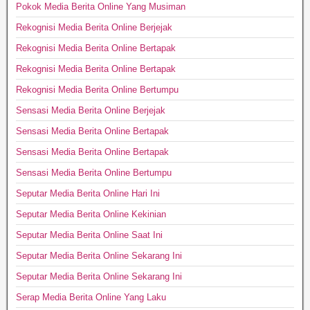
Pokok Media Berita Online Yang Musiman
Rekognisi Media Berita Online Berjejak
Rekognisi Media Berita Online Bertapak
Rekognisi Media Berita Online Bertapak
Rekognisi Media Berita Online Bertumpu
Sensasi Media Berita Online Berjejak
Sensasi Media Berita Online Bertapak
Sensasi Media Berita Online Bertapak
Sensasi Media Berita Online Bertumpu
Seputar Media Berita Online Hari Ini
Seputar Media Berita Online Kekinian
Seputar Media Berita Online Saat Ini
Seputar Media Berita Online Sekarang Ini
Seputar Media Berita Online Sekarang Ini
Serap Media Berita Online Yang Laku