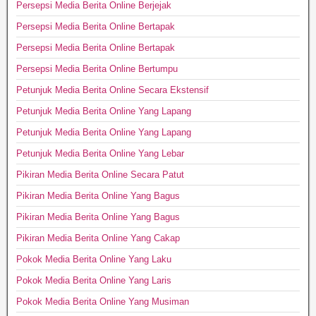
Persepsi Media Berita Online Berjejak
Persepsi Media Berita Online Bertapak
Persepsi Media Berita Online Bertapak
Persepsi Media Berita Online Bertumpu
Petunjuk Media Berita Online Secara Ekstensif
Petunjuk Media Berita Online Yang Lapang
Petunjuk Media Berita Online Yang Lapang
Petunjuk Media Berita Online Yang Lebar
Pikiran Media Berita Online Secara Patut
Pikiran Media Berita Online Yang Bagus
Pikiran Media Berita Online Yang Bagus
Pikiran Media Berita Online Yang Cakap
Pokok Media Berita Online Yang Laku
Pokok Media Berita Online Yang Laris
Pokok Media Berita Online Yang Musiman