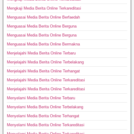
Mengkaji Media Berita Online Terkareditasi
Menguasai Media Berita Online Berfaedah
Menguasai Media Berita Online Berguna
Menguasai Media Berita Online Berguna
Menguasai Media Berita Online Bermakna
Menjelajahi Media Berita Online Terbaru
Menjelajahi Media Berita Online Terbelakang
Menjelajahi Media Berita Online Terhangat
Menjelajahi Media Berita Online Terkareditasi
Menjelajahi Media Berita Online Terkareditasi
Menyelami Media Berita Online Terbaru
Menyelami Media Berita Online Terbelakang
Menyelami Media Berita Online Terhangat
Menyelami Media Berita Online Terkareditasi
Menyelami Media Berita Online Terkareditasi