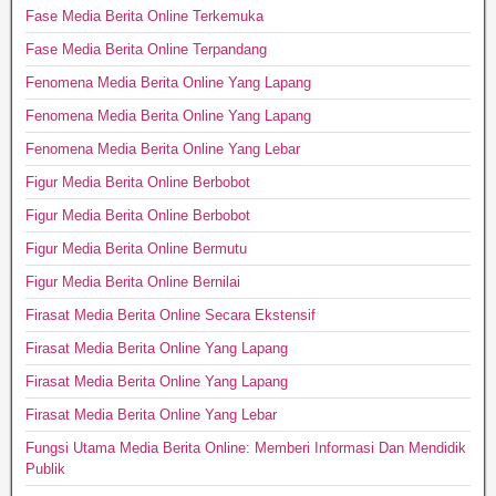
Fase Media Berita Online Terkemuka
Fase Media Berita Online Terpandang
Fenomena Media Berita Online Yang Lapang
Fenomena Media Berita Online Yang Lapang
Fenomena Media Berita Online Yang Lebar
Figur Media Berita Online Berbobot
Figur Media Berita Online Berbobot
Figur Media Berita Online Bermutu
Figur Media Berita Online Bernilai
Firasat Media Berita Online Secara Ekstensif
Firasat Media Berita Online Yang Lapang
Firasat Media Berita Online Yang Lapang
Firasat Media Berita Online Yang Lebar
Fungsi Utama Media Berita Online: Memberi Informasi Dan Mendidik
Publik