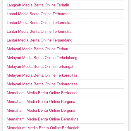
Langkah Media Berita Online Terlatih
Lantai Media Berita Online Terhormat
Lantai Media Berita Online Terkemuka
Lantai Media Berita Online Terkemuka
Lantai Media Berita Online Terpandang
Melayari Media Berita Online Terbaru
Melayari Media Berita Online Terbelakang
Melayari Media Berita Online Terhangat
Melayari Media Berita Online Terkareditasi
Melayari Media Berita Online Terkareditasi
Memahami Media Berita Online Berfaedah
Memahami Media Berita Online Berguna
Memahami Media Berita Online Berguna
Memahami Media Berita Online Bermakna
Memaklumi Media Berita Online Berfaedah