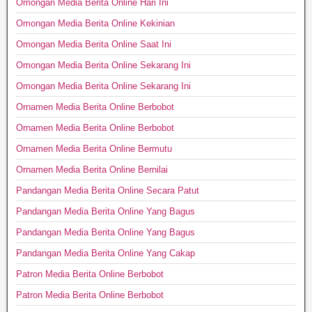
Omongan Media Berita Online Hari Ini
Omongan Media Berita Online Kekinian
Omongan Media Berita Online Saat Ini
Omongan Media Berita Online Sekarang Ini
Omongan Media Berita Online Sekarang Ini
Ornamen Media Berita Online Berbobot
Ornamen Media Berita Online Berbobot
Ornamen Media Berita Online Bermutu
Ornamen Media Berita Online Bernilai
Pandangan Media Berita Online Secara Patut
Pandangan Media Berita Online Yang Bagus
Pandangan Media Berita Online Yang Bagus
Pandangan Media Berita Online Yang Cakap
Patron Media Berita Online Berbobot
Patron Media Berita Online Berbobot