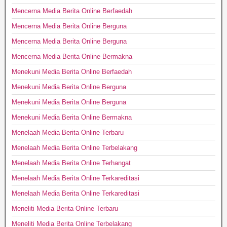
Mencerna Media Berita Online Berfaedah
Mencerna Media Berita Online Berguna
Mencerna Media Berita Online Berguna
Mencerna Media Berita Online Bermakna
Menekuni Media Berita Online Berfaedah
Menekuni Media Berita Online Berguna
Menekuni Media Berita Online Berguna
Menekuni Media Berita Online Bermakna
Menelaah Media Berita Online Terbaru
Menelaah Media Berita Online Terbelakang
Menelaah Media Berita Online Terhangat
Menelaah Media Berita Online Terkareditasi
Menelaah Media Berita Online Terkareditasi
Meneliti Media Berita Online Terbaru
Meneliti Media Berita Online Terbelakang