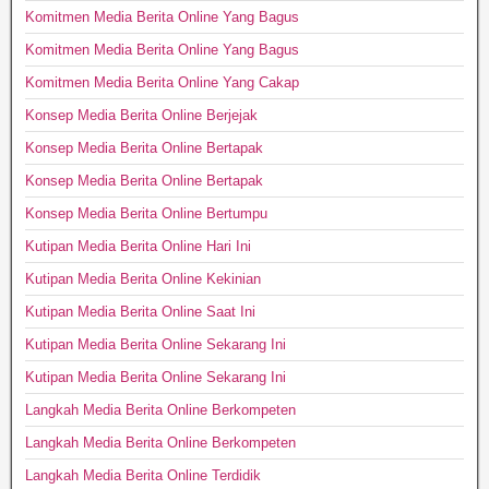
Komitmen Media Berita Online Yang Bagus
Komitmen Media Berita Online Yang Bagus
Komitmen Media Berita Online Yang Cakap
Konsep Media Berita Online Berjejak
Konsep Media Berita Online Bertapak
Konsep Media Berita Online Bertapak
Konsep Media Berita Online Bertumpu
Kutipan Media Berita Online Hari Ini
Kutipan Media Berita Online Kekinian
Kutipan Media Berita Online Saat Ini
Kutipan Media Berita Online Sekarang Ini
Kutipan Media Berita Online Sekarang Ini
Langkah Media Berita Online Berkompeten
Langkah Media Berita Online Berkompeten
Langkah Media Berita Online Terdidik