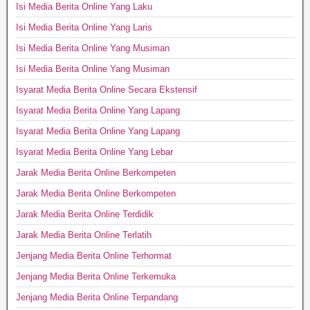
Isi Media Berita Online Yang Laku
Isi Media Berita Online Yang Laris
Isi Media Berita Online Yang Musiman
Isi Media Berita Online Yang Musiman
Isyarat Media Berita Online Secara Ekstensif
Isyarat Media Berita Online Yang Lapang
Isyarat Media Berita Online Yang Lapang
Isyarat Media Berita Online Yang Lebar
Jarak Media Berita Online Berkompeten
Jarak Media Berita Online Berkompeten
Jarak Media Berita Online Terdidik
Jarak Media Berita Online Terlatih
Jenjang Media Berita Online Terhormat
Jenjang Media Berita Online Terkemuka
Jenjang Media Berita Online Terpandang