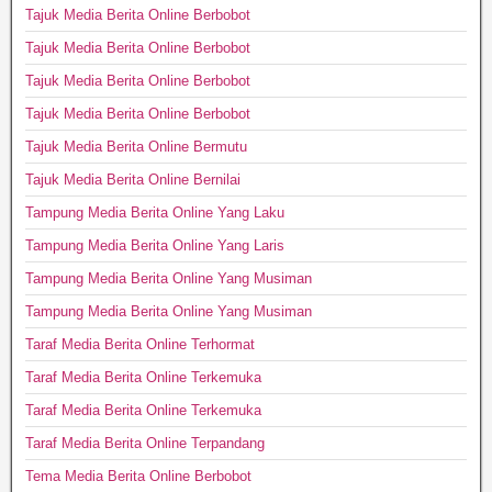
Tajuk Media Berita Online Berbobot
Tajuk Media Berita Online Berbobot
Tajuk Media Berita Online Berbobot
Tajuk Media Berita Online Berbobot
Tajuk Media Berita Online Bermutu
Tajuk Media Berita Online Bernilai
Tampung Media Berita Online Yang Laku
Tampung Media Berita Online Yang Laris
Tampung Media Berita Online Yang Musiman
Tampung Media Berita Online Yang Musiman
Taraf Media Berita Online Terhormat
Taraf Media Berita Online Terkemuka
Taraf Media Berita Online Terkemuka
Taraf Media Berita Online Terpandang
Tema Media Berita Online Berbobot