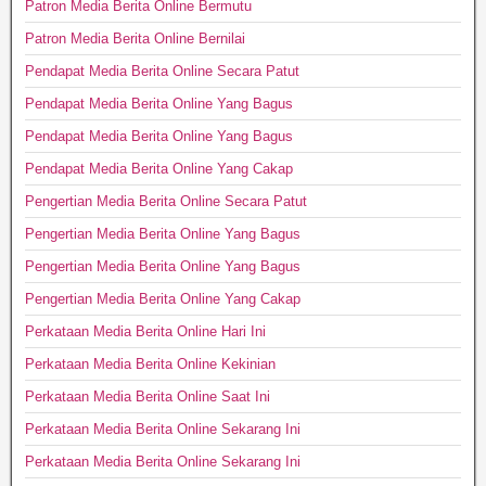
Patron Media Berita Online Bermutu
Patron Media Berita Online Bernilai
Pendapat Media Berita Online Secara Patut
Pendapat Media Berita Online Yang Bagus
Pendapat Media Berita Online Yang Bagus
Pendapat Media Berita Online Yang Cakap
Pengertian Media Berita Online Secara Patut
Pengertian Media Berita Online Yang Bagus
Pengertian Media Berita Online Yang Bagus
Pengertian Media Berita Online Yang Cakap
Perkataan Media Berita Online Hari Ini
Perkataan Media Berita Online Kekinian
Perkataan Media Berita Online Saat Ini
Perkataan Media Berita Online Sekarang Ini
Perkataan Media Berita Online Sekarang Ini