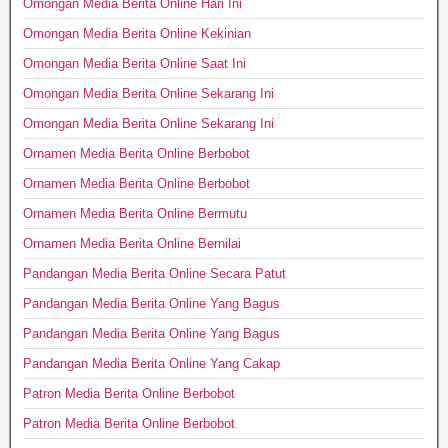
Omongan Media Berita Online Hari Ini
Omongan Media Berita Online Kekinian
Omongan Media Berita Online Saat Ini
Omongan Media Berita Online Sekarang Ini
Omongan Media Berita Online Sekarang Ini
Ornamen Media Berita Online Berbobot
Ornamen Media Berita Online Berbobot
Ornamen Media Berita Online Bermutu
Ornamen Media Berita Online Bernilai
Pandangan Media Berita Online Secara Patut
Pandangan Media Berita Online Yang Bagus
Pandangan Media Berita Online Yang Bagus
Pandangan Media Berita Online Yang Cakap
Patron Media Berita Online Berbobot
Patron Media Berita Online Berbobot