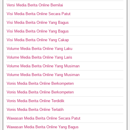
Versi Media Berita Online Bernilai
Visi Media Berita Online Secara Patut
Visi Media Berita Online Yang Bagus
Visi Media Berita Online Yang Bagus
Visi Media Berita Online Yang Cakap
Volume Media Berita Online Yang Laku
Volume Media Berita Online Yang Laris
Volume Media Berita Online Yang Musiman
Volume Media Berita Online Yang Musiman
Vonis Media Berita Online Berkompeten
Vonis Media Berita Online Berkompeten
Vonis Media Berita Online Terdidik
Vonis Media Berita Online Terlatih
Wawasan Media Berita Online Secara Patut
Wawasan Media Berita Online Yang Bagus