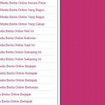
Media Berita Online Secara Patut
Media Berita Online Yang Bagus
Media Berita Online Yang Bagus
Media Berita Online Yang Cakap
ia Berita Online Hari Ini
dia Berita Online Kekinian
dia Berita Online Saat Ini
dia Berita Online Sekarang Ini
dia Berita Online Sekarang Ini
dia Berita Online Berjejak
dia Berita Online Bertapak
dia Berita Online Bertapak
dia Berita Online Bertumpu
 Berita Online Berjejak
a Berita Online Bertapak