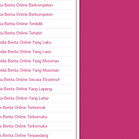
ia Berita Online Berkompeten
ia Berita Online Berkompeten
a Berita Online Terdidik
a Berita Online Terlatih
dia Berita Online Yang Laku
dia Berita Online Yang Laris
dia Berita Online Yang Musiman
dia Berita Online Yang Musiman
a Berita Online Secara Ekstensif
a Berita Online Yang Lapang
a Berita Online Yang Lebar
 Berita Online Terhormat
 Berita Online Terkemuka
 Berita Online Terkemuka
 Berita Online Terpandang