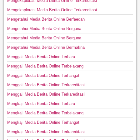
Mengeksplorasi Media Berita Online Terkareditasi
Mengeksplorasi Media Berita Online Terkareditasi
Mengetahui Media Berita Online Berfaedah
Mengetahui Media Berita Online Berguna
Mengetahui Media Berita Online Berguna
Mengetahui Media Berita Online Bermakna
Menggali Media Berita Online Terbaru
Menggali Media Berita Online Terbelakang
Menggali Media Berita Online Terhangat
Menggali Media Berita Online Terkareditasi
Menggali Media Berita Online Terkareditasi
Mengkaji Media Berita Online Terbaru
Mengkaji Media Berita Online Terbelakang
Mengkaji Media Berita Online Terhangat
Mengkaji Media Berita Online Terkareditasi