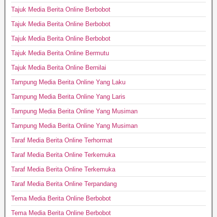
Tajuk Media Berita Online Berbobot
Tajuk Media Berita Online Berbobot
Tajuk Media Berita Online Berbobot
Tajuk Media Berita Online Bermutu
Tajuk Media Berita Online Bernilai
Tampung Media Berita Online Yang Laku
Tampung Media Berita Online Yang Laris
Tampung Media Berita Online Yang Musiman
Tampung Media Berita Online Yang Musiman
Taraf Media Berita Online Terhormat
Taraf Media Berita Online Terkemuka
Taraf Media Berita Online Terkemuka
Taraf Media Berita Online Terpandang
Tema Media Berita Online Berbobot
Tema Media Berita Online Berbobot