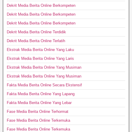
Dekrit Media Berita Online Berkompeten
Dekrit Media Berita Online Berkompeten
Dekrit Media Berita Online Berkompeten
Dekrit Media Berita Online Terdidik
Dekrit Media Berita Online Terlatih
Ekstrak Media Berita Online Yang Laku
Ekstrak Media Berita Online Yang Laris
Ekstrak Media Berita Online Yang Musiman
Ekstrak Media Berita Online Yang Musiman
Fakta Media Berita Online Secara Ekstensif
Fakta Media Berita Online Yang Lapang
Fakta Media Berita Online Yang Lebar
Fase Media Berita Online Terhormat
Fase Media Berita Online Terkemuka
Fase Media Berita Online Terkemuka