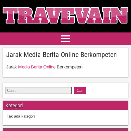
Jarak Media Berita Online Berkompeten
Jarak
Media Berita Online
Berkompeten
Kategori
Tak ada kategori