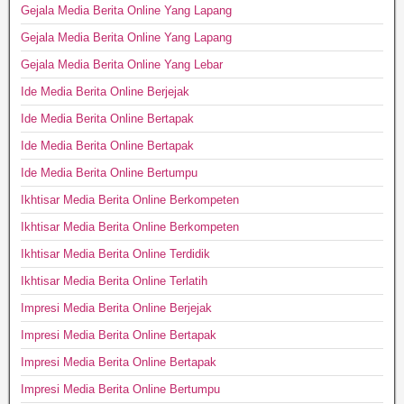
Gejala Media Berita Online Yang Lapang
Gejala Media Berita Online Yang Lapang
Gejala Media Berita Online Yang Lebar
Ide Media Berita Online Berjejak
Ide Media Berita Online Bertapak
Ide Media Berita Online Bertapak
Ide Media Berita Online Bertumpu
Ikhtisar Media Berita Online Berkompeten
Ikhtisar Media Berita Online Berkompeten
Ikhtisar Media Berita Online Terdidik
Ikhtisar Media Berita Online Terlatih
Impresi Media Berita Online Berjejak
Impresi Media Berita Online Bertapak
Impresi Media Berita Online Bertapak
Impresi Media Berita Online Bertumpu