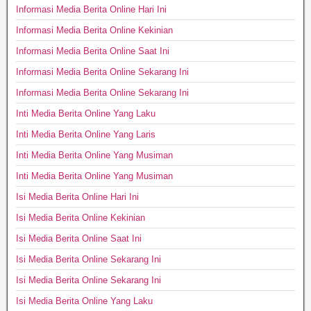
Informasi Media Berita Online Hari Ini
Informasi Media Berita Online Kekinian
Informasi Media Berita Online Saat Ini
Informasi Media Berita Online Sekarang Ini
Informasi Media Berita Online Sekarang Ini
Inti Media Berita Online Yang Laku
Inti Media Berita Online Yang Laris
Inti Media Berita Online Yang Musiman
Inti Media Berita Online Yang Musiman
Isi Media Berita Online Hari Ini
Isi Media Berita Online Kekinian
Isi Media Berita Online Saat Ini
Isi Media Berita Online Sekarang Ini
Isi Media Berita Online Sekarang Ini
Isi Media Berita Online Yang Laku