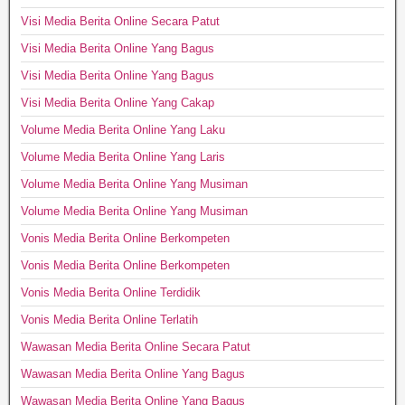
Visi Media Berita Online Secara Patut
Visi Media Berita Online Yang Bagus
Visi Media Berita Online Yang Bagus
Visi Media Berita Online Yang Cakap
Volume Media Berita Online Yang Laku
Volume Media Berita Online Yang Laris
Volume Media Berita Online Yang Musiman
Volume Media Berita Online Yang Musiman
Vonis Media Berita Online Berkompeten
Vonis Media Berita Online Berkompeten
Vonis Media Berita Online Terdidik
Vonis Media Berita Online Terlatih
Wawasan Media Berita Online Secara Patut
Wawasan Media Berita Online Yang Bagus
Wawasan Media Berita Online Yang Bagus