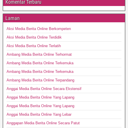
Komentar Terbaru
Laman
Aksi Media Berita Online Berkompeten
Aksi Media Berita Online Terdidik
Aksi Media Berita Online Terlatih
Ambang Media Berita Online Terhormat
Ambang Media Berita Online Terkemuka
Ambang Media Berita Online Terkemuka
Ambang Media Berita Online Terpandang
Anggai Media Berita Online Secara Ekstensif
Anggai Media Berita Online Yang Lapang
Anggai Media Berita Online Yang Lapang
Anggai Media Berita Online Yang Lebar
Anggapan Media Berita Online Secara Patut