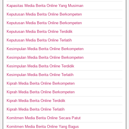
Kapasitas Media Berita Online Yang Musiman
Keputusan Media Berita Online Berkompeten
Keputusan Media Berita Online Berkompeten
Keputusan Media Berita Online Terdidik
Keputusan Media Berita Online Terlatih
Kesimpulan Media Berita Online Berkompeten
Kesimpulan Media Berita Online Berkompeten
Kesimpulan Media Berita Online Terdidik
Kesimpulan Media Berita Online Terlatih
Kiprah Media Berita Online Berkompeten
Kiprah Media Berita Online Berkompeten
Kiprah Media Berita Online Terdidik
Kiprah Media Berita Online Terlatih
Komitmen Media Berita Online Secara Patut
Komitmen Media Berita Online Yang Bagus