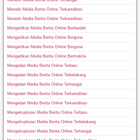
Meneliti Media Berita Online Terkareditasi
Meneliti Media Berita Online Terkareditasi
Mengartikan Media Berita Online Berfaedah
Mengartikan Media Berita Online Berguna
Mengartikan Media Berita Online Berguna
Mengartikan Media Berita Online Bermakna
Mengedari Media Berita Online Terbaru
Mengedari Media Berita Online Terbelakang
Mengedari Media Berita Online Terhangat
Mengedari Media Berita Online Terkareditasi
Mengedari Media Berita Online Terkareditasi
Mengeksplorasi Media Berita Online Terbaru
Mengeksplorasi Media Berita Online Terbelakang
Mengeksplorasi Media Berita Online Terhangat