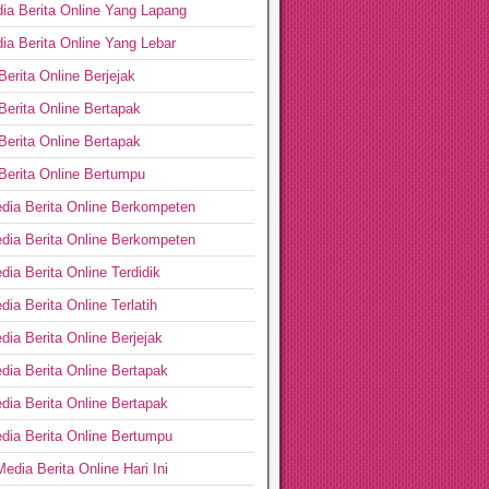
ia Berita Online Yang Lapang
ia Berita Online Yang Lebar
Berita Online Berjejak
Berita Online Bertapak
Berita Online Bertapak
Berita Online Bertumpu
edia Berita Online Berkompeten
edia Berita Online Berkompeten
dia Berita Online Terdidik
dia Berita Online Terlatih
dia Berita Online Berjejak
dia Berita Online Bertapak
dia Berita Online Bertapak
dia Berita Online Bertumpu
edia Berita Online Hari Ini