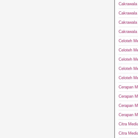
Cakrawala 
Cakrawala 
Cakrawala 
Cakrawala 
Celoteh Med
Celoteh Me
Celoteh Me
Celoteh Me
Celoteh Me
Cerapan Me
Cerapan Me
Cerapan Me
Cerapan Me
Citra Media
Citra Medi