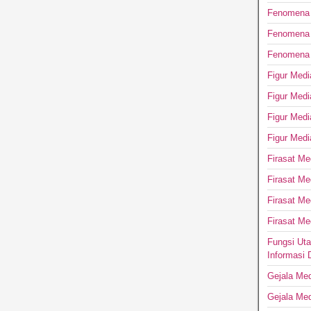
Fenomena 
Fenomena 
Fenomena 
Figur Medi
Figur Medi
Figur Medi
Figur Media
Firasat Me
Firasat Me
Firasat Me
Firasat Me
Fungsi Uta
Informasi 
Gejala Med
Gejala Med