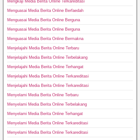
Mengkaji Media Berita Online Terkareditasi
Menguasai Media Berita Online Berfaedah
Menguasai Media Berita Online Berguna
Menguasai Media Berita Online Berguna
Menguasai Media Berita Online Bermakna
Menjelajahi Media Berita Online Terbaru
Menjelajahi Media Berita Online Terbelakang
Menjelajahi Media Berita Online Terhangat
Menjelajahi Media Berita Online Terkareditasi
Menjelajahi Media Berita Online Terkareditasi
Menyelami Media Berita Online Terbaru
Menyelami Media Berita Online Terbelakang
Menyelami Media Berita Online Terhangat
Menyelami Media Berita Online Terkareditasi
Menyelami Media Berita Online Terkareditasi