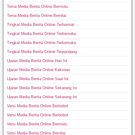
Tema Media Berita Online Bermutu
Tema Media Berita Online Bernilai
Tingkat Media Berita Online Terhormat
Tingkat Media Berita Online Terkemuka
Tingkat Media Berita Online Terkemuka
Tingkat Media Berita Online Terpandang
Ujaran Media Berita Online Hari Ini
Ujaran Media Berita Online Kekinian
Ujaran Media Berita Online Saat Ini
Ujaran Media Berita Online Sekarang Ini
Ujaran Media Berita Online Sekarang Ini
Versi Media Berita Online Berbobot
Versi Media Berita Online Berbobot
Versi Media Berita Online Bermutu
Versi Media Berita Online Bernilai