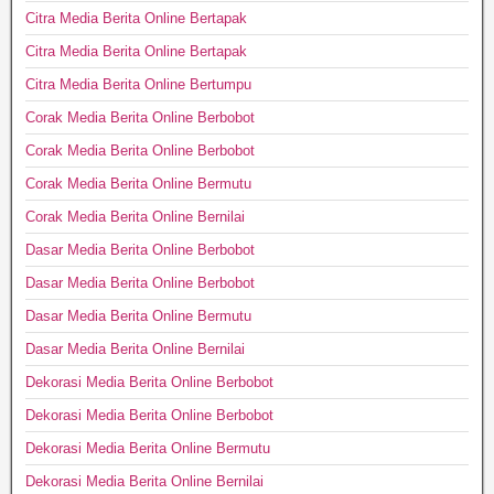
Citra Media Berita Online Bertapak
Citra Media Berita Online Bertapak
Citra Media Berita Online Bertumpu
Corak Media Berita Online Berbobot
Corak Media Berita Online Berbobot
Corak Media Berita Online Bermutu
Corak Media Berita Online Bernilai
Dasar Media Berita Online Berbobot
Dasar Media Berita Online Berbobot
Dasar Media Berita Online Bermutu
Dasar Media Berita Online Bernilai
Dekorasi Media Berita Online Berbobot
Dekorasi Media Berita Online Berbobot
Dekorasi Media Berita Online Bermutu
Dekorasi Media Berita Online Bernilai