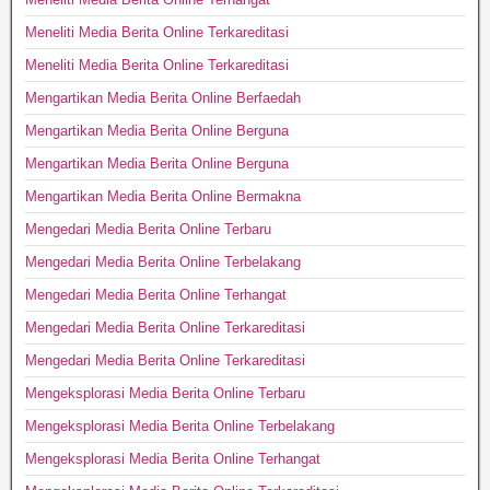
Meneliti Media Berita Online Terkareditasi
Meneliti Media Berita Online Terkareditasi
Mengartikan Media Berita Online Berfaedah
Mengartikan Media Berita Online Berguna
Mengartikan Media Berita Online Berguna
Mengartikan Media Berita Online Bermakna
Mengedari Media Berita Online Terbaru
Mengedari Media Berita Online Terbelakang
Mengedari Media Berita Online Terhangat
Mengedari Media Berita Online Terkareditasi
Mengedari Media Berita Online Terkareditasi
Mengeksplorasi Media Berita Online Terbaru
Mengeksplorasi Media Berita Online Terbelakang
Mengeksplorasi Media Berita Online Terhangat