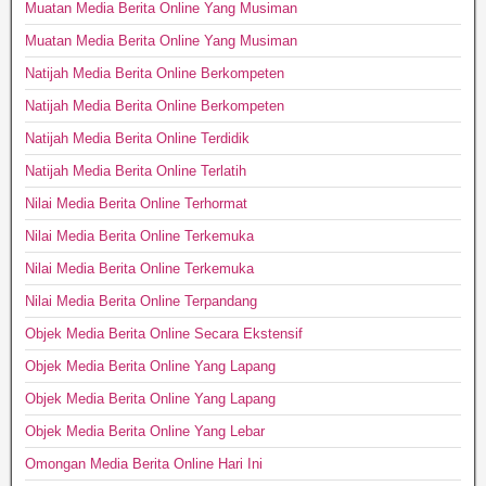
Muatan Media Berita Online Yang Musiman
Muatan Media Berita Online Yang Musiman
Natijah Media Berita Online Berkompeten
Natijah Media Berita Online Berkompeten
Natijah Media Berita Online Terdidik
Natijah Media Berita Online Terlatih
Nilai Media Berita Online Terhormat
Nilai Media Berita Online Terkemuka
Nilai Media Berita Online Terkemuka
Nilai Media Berita Online Terpandang
Objek Media Berita Online Secara Ekstensif
Objek Media Berita Online Yang Lapang
Objek Media Berita Online Yang Lapang
Objek Media Berita Online Yang Lebar
Omongan Media Berita Online Hari Ini