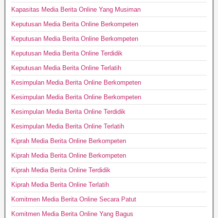
Kapasitas Media Berita Online Yang Musiman
Keputusan Media Berita Online Berkompeten
Keputusan Media Berita Online Berkompeten
Keputusan Media Berita Online Terdidik
Keputusan Media Berita Online Terlatih
Kesimpulan Media Berita Online Berkompeten
Kesimpulan Media Berita Online Berkompeten
Kesimpulan Media Berita Online Terdidik
Kesimpulan Media Berita Online Terlatih
Kiprah Media Berita Online Berkompeten
Kiprah Media Berita Online Berkompeten
Kiprah Media Berita Online Terdidik
Kiprah Media Berita Online Terlatih
Komitmen Media Berita Online Secara Patut
Komitmen Media Berita Online Yang Bagus