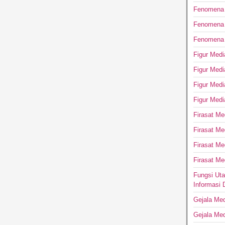
Fenomena 
Fenomena 
Fenomena 
Figur Medi
Figur Medi
Figur Medi
Figur Media
Firasat Me
Firasat Me
Firasat Me
Firasat Me
Fungsi Uta
Informasi 
Gejala Med
Gejala Med