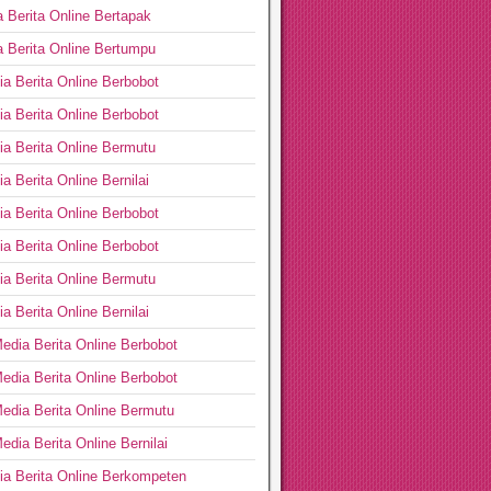
a Berita Online Bertapak
a Berita Online Bertumpu
a Berita Online Berbobot
a Berita Online Berbobot
a Berita Online Bermutu
a Berita Online Bernilai
a Berita Online Berbobot
a Berita Online Berbobot
a Berita Online Bermutu
a Berita Online Bernilai
edia Berita Online Berbobot
edia Berita Online Berbobot
edia Berita Online Bermutu
edia Berita Online Bernilai
ia Berita Online Berkompeten