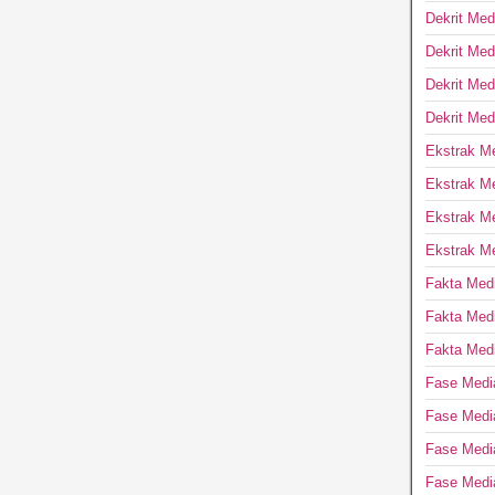
Dekrit Med
Dekrit Med
Dekrit Medi
Dekrit Medi
Ekstrak Me
Ekstrak Me
Ekstrak Me
Ekstrak Me
Fakta Medi
Fakta Medi
Fakta Medi
Fase Media
Fase Media
Fase Media
Fase Media