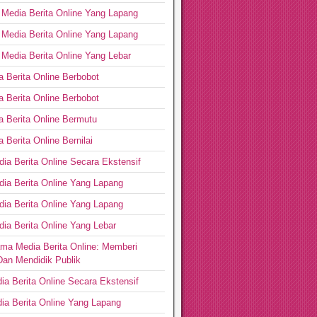
Media Berita Online Yang Lapang
Media Berita Online Yang Lapang
Media Berita Online Yang Lebar
a Berita Online Berbobot
a Berita Online Berbobot
a Berita Online Bermutu
 Berita Online Bernilai
dia Berita Online Secara Ekstensif
dia Berita Online Yang Lapang
dia Berita Online Yang Lapang
dia Berita Online Yang Lebar
ma Media Berita Online: Memberi
Dan Mendidik Publik
ia Berita Online Secara Ekstensif
ia Berita Online Yang Lapang