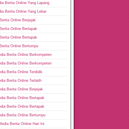
ia Berita Online Yang Lapang
ia Berita Online Yang Lebar
Berita Online Berjejak
Berita Online Bertapak
Berita Online Bertapak
Berita Online Bertumpu
edia Berita Online Berkompeten
edia Berita Online Berkompeten
dia Berita Online Terdidik
dia Berita Online Terlatih
dia Berita Online Berjejak
dia Berita Online Bertapak
dia Berita Online Bertapak
dia Berita Online Bertumpu
edia Berita Online Hari Ini