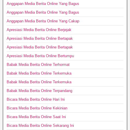
Anggapan Media Berita Online Yang Bagus
Anggapan Media Berita Online Yang Bagus
Anggapan Media Berita Online Yang Cakap
Apresiasi Media Berita Online Berjejak
Apresiasi Media Berita Online Bertapak
Apresiasi Media Berita Online Bertapak
Apresiasi Media Berita Online Bertumpu
Babak Media Berita Online Terhormat
Babak Media Berita Online Terkemuka
Babak Media Berita Online Terkemuka
Babak Media Berita Online Terpandang
Bicara Media Berita Online Hari Ini
Bicara Media Berita Online Kekinian
Bicara Media Berita Online Saat Ini
Bicara Media Berita Online Sekarang Ini