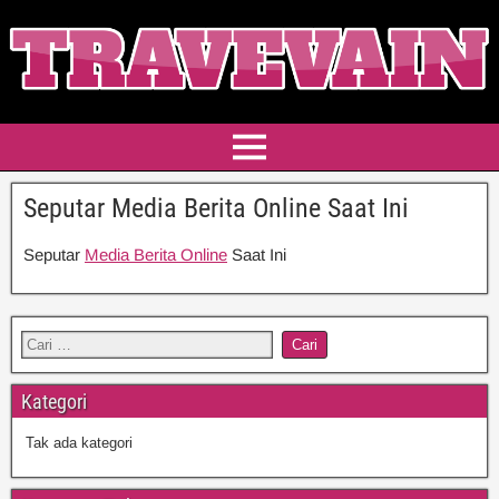
Seputar Media Berita Online Saat Ini
Seputar
Media Berita Online
Saat Ini
Kategori
Tak ada kategori