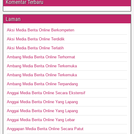
Komentar Terbaru
Laman
Aksi Media Berita Online Berkompeten
Aksi Media Berita Online Terdidik
Aksi Media Berita Online Terlatih
Ambang Media Berita Online Terhormat
Ambang Media Berita Online Terkemuka
Ambang Media Berita Online Terkemuka
Ambang Media Berita Online Terpandang
Anggai Media Berita Online Secara Ekstensif
Anggai Media Berita Online Yang Lapang
Anggai Media Berita Online Yang Lapang
Anggai Media Berita Online Yang Lebar
Anggapan Media Berita Online Secara Patut