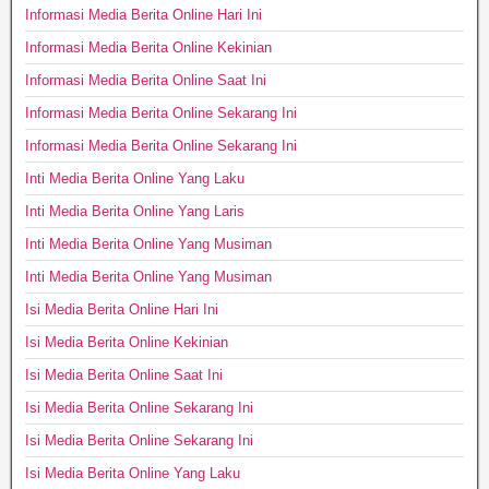
Informasi Media Berita Online Hari Ini
Informasi Media Berita Online Kekinian
Informasi Media Berita Online Saat Ini
Informasi Media Berita Online Sekarang Ini
Informasi Media Berita Online Sekarang Ini
Inti Media Berita Online Yang Laku
Inti Media Berita Online Yang Laris
Inti Media Berita Online Yang Musiman
Inti Media Berita Online Yang Musiman
Isi Media Berita Online Hari Ini
Isi Media Berita Online Kekinian
Isi Media Berita Online Saat Ini
Isi Media Berita Online Sekarang Ini
Isi Media Berita Online Sekarang Ini
Isi Media Berita Online Yang Laku