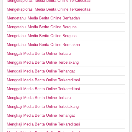
Mengeksplorasi Media Berita Online Terkareditasi
Mengeksplorasi Media Berita Online Terkareditasi
Mengetahui Media Berita Online Berfaedah
Mengetahui Media Berita Online Berguna
Mengetahui Media Berita Online Berguna
Mengetahui Media Berita Online Bermakna
Menggali Media Berita Online Terbaru
Menggali Media Berita Online Terbelakang
Menggali Media Berita Online Terhangat
Menggali Media Berita Online Terkareditasi
Menggali Media Berita Online Terkareditasi
Mengkaji Media Berita Online Terbaru
Mengkaji Media Berita Online Terbelakang
Mengkaji Media Berita Online Terhangat
Mengkaji Media Berita Online Terkareditasi