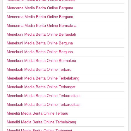
Mencerna Media Berita Online Berguna
Mencerna Media Berita Online Berguna
Mencerna Media Berita Online Bermakna
Menekuni Media Berita Online Berfaedah
Menekuni Media Berita Online Berguna
Menekuni Media Berita Online Berguna
Menekuni Media Berita Online Bermakna
Menelaah Media Berita Online Terbaru
Menelaah Media Berita Online Terbelakang
Menelaah Media Berita Online Terhangat
Menelaah Media Berita Online Terkareditasi
Menelaah Media Berita Online Terkareditasi
Meneliti Media Berita Online Terbaru
Meneliti Media Berita Online Terbelakang
Meneliti Media Berita Online Terhangat