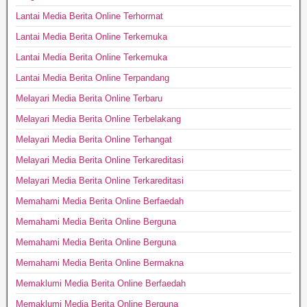
Lantai Media Berita Online Terhormat
Lantai Media Berita Online Terkemuka
Lantai Media Berita Online Terkemuka
Lantai Media Berita Online Terpandang
Melayari Media Berita Online Terbaru
Melayari Media Berita Online Terbelakang
Melayari Media Berita Online Terhangat
Melayari Media Berita Online Terkareditasi
Melayari Media Berita Online Terkareditasi
Memahami Media Berita Online Berfaedah
Memahami Media Berita Online Berguna
Memahami Media Berita Online Berguna
Memahami Media Berita Online Bermakna
Memaklumi Media Berita Online Berfaedah
Memaklumi Media Berita Online Berguna