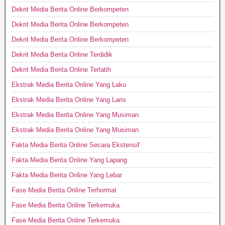
Dekrit Media Berita Online Berkompeten
Dekrit Media Berita Online Berkompeten
Dekrit Media Berita Online Berkompeten
Dekrit Media Berita Online Terdidik
Dekrit Media Berita Online Terlatih
Ekstrak Media Berita Online Yang Laku
Ekstrak Media Berita Online Yang Laris
Ekstrak Media Berita Online Yang Musiman
Ekstrak Media Berita Online Yang Musiman
Fakta Media Berita Online Secara Ekstensif
Fakta Media Berita Online Yang Lapang
Fakta Media Berita Online Yang Lebar
Fase Media Berita Online Terhormat
Fase Media Berita Online Terkemuka
Fase Media Berita Online Terkemuka