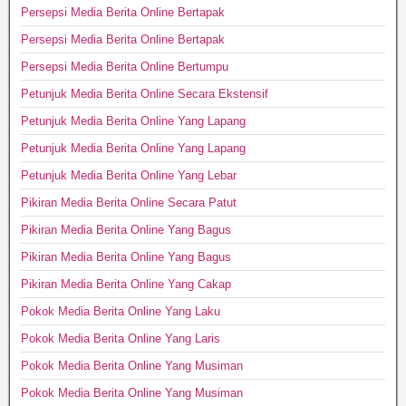
Persepsi Media Berita Online Bertapak
Persepsi Media Berita Online Bertapak
Persepsi Media Berita Online Bertumpu
Petunjuk Media Berita Online Secara Ekstensif
Petunjuk Media Berita Online Yang Lapang
Petunjuk Media Berita Online Yang Lapang
Petunjuk Media Berita Online Yang Lebar
Pikiran Media Berita Online Secara Patut
Pikiran Media Berita Online Yang Bagus
Pikiran Media Berita Online Yang Bagus
Pikiran Media Berita Online Yang Cakap
Pokok Media Berita Online Yang Laku
Pokok Media Berita Online Yang Laris
Pokok Media Berita Online Yang Musiman
Pokok Media Berita Online Yang Musiman