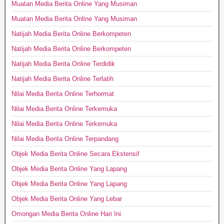
Muatan Media Berita Online Yang Musiman
Muatan Media Berita Online Yang Musiman
Natijah Media Berita Online Berkompeten
Natijah Media Berita Online Berkompeten
Natijah Media Berita Online Terdidik
Natijah Media Berita Online Terlatih
Nilai Media Berita Online Terhormat
Nilai Media Berita Online Terkemuka
Nilai Media Berita Online Terkemuka
Nilai Media Berita Online Terpandang
Objek Media Berita Online Secara Ekstensif
Objek Media Berita Online Yang Lapang
Objek Media Berita Online Yang Lapang
Objek Media Berita Online Yang Lebar
Omongan Media Berita Online Hari Ini