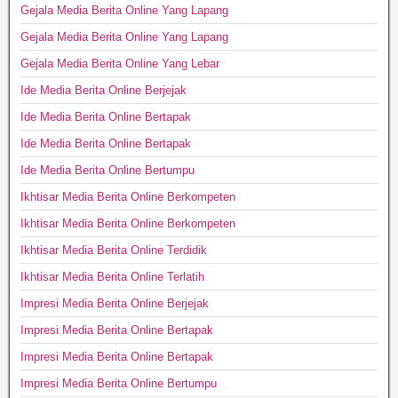
Gejala Media Berita Online Yang Lapang
Gejala Media Berita Online Yang Lapang
Gejala Media Berita Online Yang Lebar
Ide Media Berita Online Berjejak
Ide Media Berita Online Bertapak
Ide Media Berita Online Bertapak
Ide Media Berita Online Bertumpu
Ikhtisar Media Berita Online Berkompeten
Ikhtisar Media Berita Online Berkompeten
Ikhtisar Media Berita Online Terdidik
Ikhtisar Media Berita Online Terlatih
Impresi Media Berita Online Berjejak
Impresi Media Berita Online Bertapak
Impresi Media Berita Online Bertapak
Impresi Media Berita Online Bertumpu