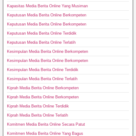
Kapasitas Media Berita Online Yang Musiman
Keputusan Media Berita Online Berkompeten
Keputusan Media Berita Online Berkompeten
Keputusan Media Berita Online Terdidik
Keputusan Media Berita Online Terlatih
Kesimpulan Media Berita Online Berkompeten
Kesimpulan Media Berita Online Berkompeten
Kesimpulan Media Berita Online Terdidik
Kesimpulan Media Berita Online Terlatih
Kiprah Media Berita Online Berkompeten
Kiprah Media Berita Online Berkompeten
Kiprah Media Berita Online Terdidik
Kiprah Media Berita Online Terlatih
Komitmen Media Berita Online Secara Patut
Komitmen Media Berita Online Yang Bagus