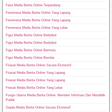
Fase Media Berita Online Terpandang
Fenomena Media Berita Online Yang Lapang
Fenomena Media Berita Online Yang Lapang
Fenomena Media Berita Online Yang Lebar
Figur Media Berita Online Berbobot
Figur Media Berita Online Berbobot
Figur Media Berita Online Bermutu
Figur Media Berita Online Bernilai
Firasat Media Berita Online Secara Ekstensif
Firasat Media Berita Online Yang Lapang
Firasat Media Berita Online Yang Lapang
Firasat Media Berita Online Yang Lebar
Fungsi Utama Media Berita Online: Memberi Informasi Dan Mendidik
Publik
Gejala Media Berita Online Secara Ekstensif