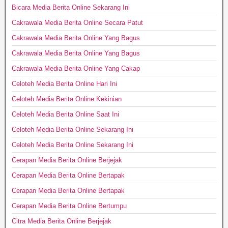
Bicara Media Berita Online Sekarang Ini
Cakrawala Media Berita Online Secara Patut
Cakrawala Media Berita Online Yang Bagus
Cakrawala Media Berita Online Yang Bagus
Cakrawala Media Berita Online Yang Cakap
Celoteh Media Berita Online Hari Ini
Celoteh Media Berita Online Kekinian
Celoteh Media Berita Online Saat Ini
Celoteh Media Berita Online Sekarang Ini
Celoteh Media Berita Online Sekarang Ini
Cerapan Media Berita Online Berjejak
Cerapan Media Berita Online Bertapak
Cerapan Media Berita Online Bertapak
Cerapan Media Berita Online Bertumpu
Citra Media Berita Online Berjejak