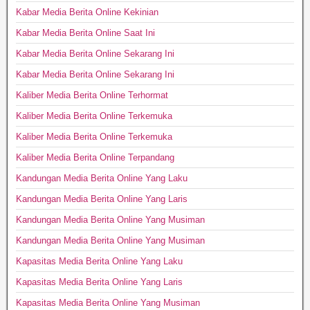
Kabar Media Berita Online Kekinian
Kabar Media Berita Online Saat Ini
Kabar Media Berita Online Sekarang Ini
Kabar Media Berita Online Sekarang Ini
Kaliber Media Berita Online Terhormat
Kaliber Media Berita Online Terkemuka
Kaliber Media Berita Online Terkemuka
Kaliber Media Berita Online Terpandang
Kandungan Media Berita Online Yang Laku
Kandungan Media Berita Online Yang Laris
Kandungan Media Berita Online Yang Musiman
Kandungan Media Berita Online Yang Musiman
Kapasitas Media Berita Online Yang Laku
Kapasitas Media Berita Online Yang Laris
Kapasitas Media Berita Online Yang Musiman