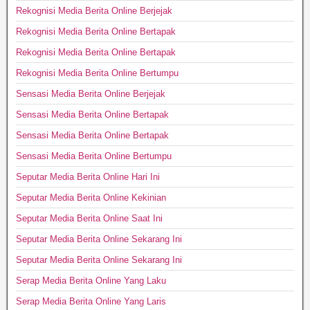
Rekognisi Media Berita Online Berjejak
Rekognisi Media Berita Online Bertapak
Rekognisi Media Berita Online Bertapak
Rekognisi Media Berita Online Bertumpu
Sensasi Media Berita Online Berjejak
Sensasi Media Berita Online Bertapak
Sensasi Media Berita Online Bertapak
Sensasi Media Berita Online Bertumpu
Seputar Media Berita Online Hari Ini
Seputar Media Berita Online Kekinian
Seputar Media Berita Online Saat Ini
Seputar Media Berita Online Sekarang Ini
Seputar Media Berita Online Sekarang Ini
Serap Media Berita Online Yang Laku
Serap Media Berita Online Yang Laris