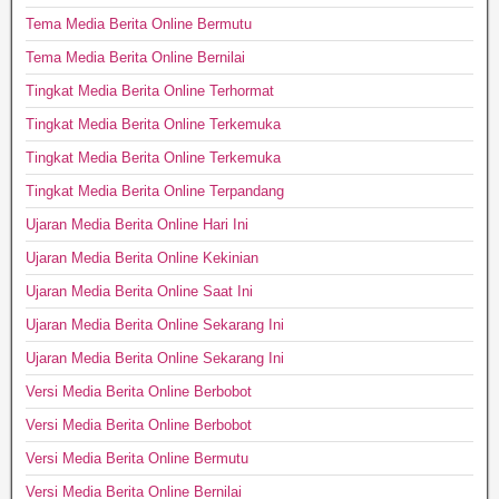
Tema Media Berita Online Bermutu
Tema Media Berita Online Bernilai
Tingkat Media Berita Online Terhormat
Tingkat Media Berita Online Terkemuka
Tingkat Media Berita Online Terkemuka
Tingkat Media Berita Online Terpandang
Ujaran Media Berita Online Hari Ini
Ujaran Media Berita Online Kekinian
Ujaran Media Berita Online Saat Ini
Ujaran Media Berita Online Sekarang Ini
Ujaran Media Berita Online Sekarang Ini
Versi Media Berita Online Berbobot
Versi Media Berita Online Berbobot
Versi Media Berita Online Bermutu
Versi Media Berita Online Bernilai