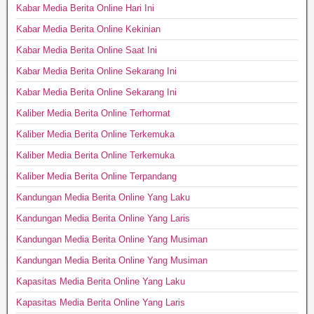
Kabar Media Berita Online Hari Ini
Kabar Media Berita Online Kekinian
Kabar Media Berita Online Saat Ini
Kabar Media Berita Online Sekarang Ini
Kabar Media Berita Online Sekarang Ini
Kaliber Media Berita Online Terhormat
Kaliber Media Berita Online Terkemuka
Kaliber Media Berita Online Terkemuka
Kaliber Media Berita Online Terpandang
Kandungan Media Berita Online Yang Laku
Kandungan Media Berita Online Yang Laris
Kandungan Media Berita Online Yang Musiman
Kandungan Media Berita Online Yang Musiman
Kapasitas Media Berita Online Yang Laku
Kapasitas Media Berita Online Yang Laris