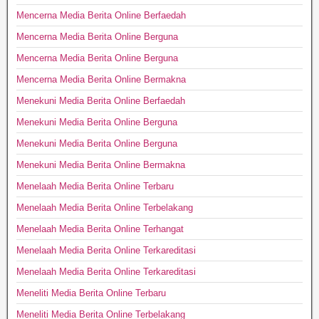
Mencerna Media Berita Online Berfaedah
Mencerna Media Berita Online Berguna
Mencerna Media Berita Online Berguna
Mencerna Media Berita Online Bermakna
Menekuni Media Berita Online Berfaedah
Menekuni Media Berita Online Berguna
Menekuni Media Berita Online Berguna
Menekuni Media Berita Online Bermakna
Menelaah Media Berita Online Terbaru
Menelaah Media Berita Online Terbelakang
Menelaah Media Berita Online Terhangat
Menelaah Media Berita Online Terkareditasi
Menelaah Media Berita Online Terkareditasi
Meneliti Media Berita Online Terbaru
Meneliti Media Berita Online Terbelakang