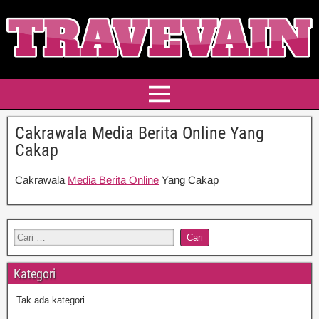
Cakrawala Media Berita Online Yang
Cakap
Cakrawala
Media Berita Online
Yang Cakap
Kategori
Tak ada kategori