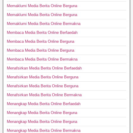
Memaklumi Media Berita Online Berguna
Memaklumi Media Berita Online Berguna
Memaklumi Media Berita Online Bermakna
Membaca Media Berita Online Berfaedah
Membaca Media Berita Online Berguna
Membaca Media Berita Online Berguna
Membaca Media Berita Online Bermakna
Menafsirkan Media Berita Online Berfaedah
Menafsirkan Media Berita Online Berguna
Menafsirkan Media Berita Online Berguna
Menafsirkan Media Berita Online Bermakna
Menangkap Media Berita Online Berfaedah
Menangkap Media Berita Online Berguna
Menangkap Media Berita Online Berguna
Menangkap Media Berita Online Bermakna