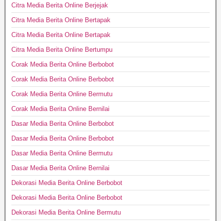
Citra Media Berita Online Berjejak
Citra Media Berita Online Bertapak
Citra Media Berita Online Bertapak
Citra Media Berita Online Bertumpu
Corak Media Berita Online Berbobot
Corak Media Berita Online Berbobot
Corak Media Berita Online Bermutu
Corak Media Berita Online Bernilai
Dasar Media Berita Online Berbobot
Dasar Media Berita Online Berbobot
Dasar Media Berita Online Bermutu
Dasar Media Berita Online Bernilai
Dekorasi Media Berita Online Berbobot
Dekorasi Media Berita Online Berbobot
Dekorasi Media Berita Online Bermutu