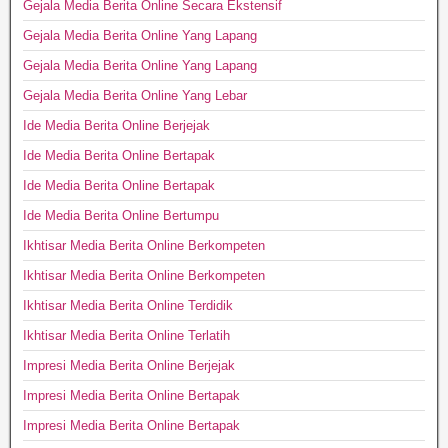
Gejala Media Berita Online Secara Ekstensif
Gejala Media Berita Online Yang Lapang
Gejala Media Berita Online Yang Lapang
Gejala Media Berita Online Yang Lebar
Ide Media Berita Online Berjejak
Ide Media Berita Online Bertapak
Ide Media Berita Online Bertapak
Ide Media Berita Online Bertumpu
Ikhtisar Media Berita Online Berkompeten
Ikhtisar Media Berita Online Berkompeten
Ikhtisar Media Berita Online Terdidik
Ikhtisar Media Berita Online Terlatih
Impresi Media Berita Online Berjejak
Impresi Media Berita Online Bertapak
Impresi Media Berita Online Bertapak