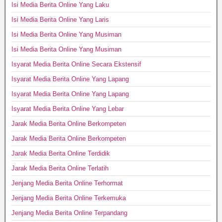
Isi Media Berita Online Yang Laku
Isi Media Berita Online Yang Laris
Isi Media Berita Online Yang Musiman
Isi Media Berita Online Yang Musiman
Isyarat Media Berita Online Secara Ekstensif
Isyarat Media Berita Online Yang Lapang
Isyarat Media Berita Online Yang Lapang
Isyarat Media Berita Online Yang Lebar
Jarak Media Berita Online Berkompeten
Jarak Media Berita Online Berkompeten
Jarak Media Berita Online Terdidik
Jarak Media Berita Online Terlatih
Jenjang Media Berita Online Terhormat
Jenjang Media Berita Online Terkemuka
Jenjang Media Berita Online Terpandang