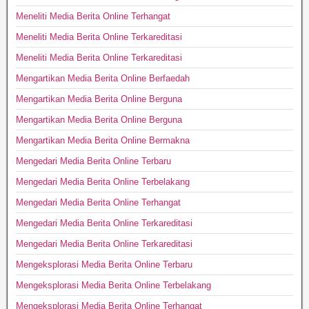
Meneliti Media Berita Online Terhangat
Meneliti Media Berita Online Terkareditasi
Meneliti Media Berita Online Terkareditasi
Mengartikan Media Berita Online Berfaedah
Mengartikan Media Berita Online Berguna
Mengartikan Media Berita Online Berguna
Mengartikan Media Berita Online Bermakna
Mengedari Media Berita Online Terbaru
Mengedari Media Berita Online Terbelakang
Mengedari Media Berita Online Terhangat
Mengedari Media Berita Online Terkareditasi
Mengedari Media Berita Online Terkareditasi
Mengeksplorasi Media Berita Online Terbaru
Mengeksplorasi Media Berita Online Terbelakang
Mengeksplorasi Media Berita Online Terhangat