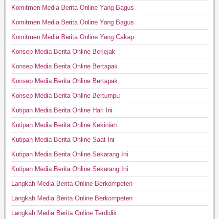
Komitmen Media Berita Online Yang Bagus
Komitmen Media Berita Online Yang Bagus
Komitmen Media Berita Online Yang Cakap
Konsep Media Berita Online Berjejak
Konsep Media Berita Online Bertapak
Konsep Media Berita Online Bertapak
Konsep Media Berita Online Bertumpu
Kutipan Media Berita Online Hari Ini
Kutipan Media Berita Online Kekinian
Kutipan Media Berita Online Saat Ini
Kutipan Media Berita Online Sekarang Ini
Kutipan Media Berita Online Sekarang Ini
Langkah Media Berita Online Berkompeten
Langkah Media Berita Online Berkompeten
Langkah Media Berita Online Terdidik