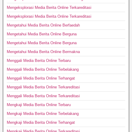
Mengeksplorasi Media Berita Online Terkareditasi
Mengeksplorasi Media Berita Online Terkareditasi
Mengetahui Media Berita Online Berfaedah
Mengetahui Media Berita Online Berguna
Mengetahui Media Berita Online Berguna
Mengetahui Media Berita Online Bermakna
Menggali Media Berita Online Terbaru
Menggali Media Berita Online Terbelakang
Menggali Media Berita Online Terhangat
Menggali Media Berita Online Terkareditasi
Menggali Media Berita Online Terkareditasi
Mengkaji Media Berita Online Terbaru
Mengkaji Media Berita Online Terbelakang
Mengkaji Media Berita Online Terhangat
Mengkaji Media Berita Online Terkareditasi