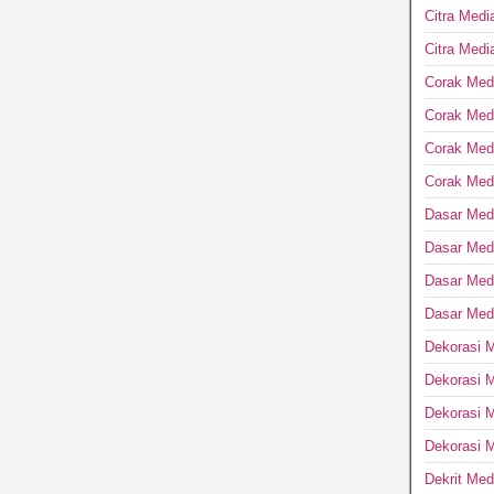
Citra Medi
Citra Medi
Corak Medi
Corak Medi
Corak Medi
Corak Medi
Dasar Medi
Dasar Medi
Dasar Medi
Dasar Medi
Dekorasi M
Dekorasi M
Dekorasi M
Dekorasi M
Dekrit Med