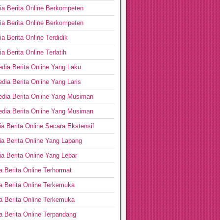
ia Berita Online Berkompeten
ia Berita Online Berkompeten
a Berita Online Terdidik
a Berita Online Terlatih
dia Berita Online Yang Laku
dia Berita Online Yang Laris
dia Berita Online Yang Musiman
dia Berita Online Yang Musiman
a Berita Online Secara Ekstensif
a Berita Online Yang Lapang
a Berita Online Yang Lebar
 Berita Online Terhormat
 Berita Online Terkemuka
 Berita Online Terkemuka
 Berita Online Terpandang