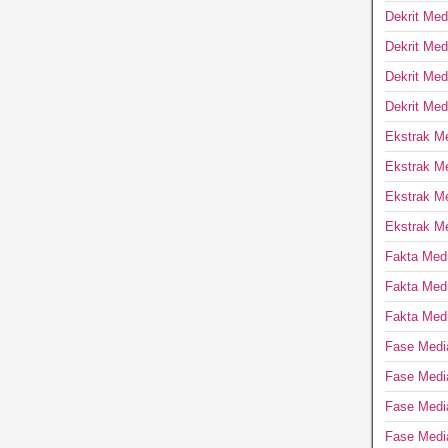
Dekrit Med
Dekrit Med
Dekrit Medi
Dekrit Medi
Ekstrak Me
Ekstrak Me
Ekstrak Me
Ekstrak Me
Fakta Medi
Fakta Medi
Fakta Medi
Fase Media
Fase Media
Fase Media
Fase Media