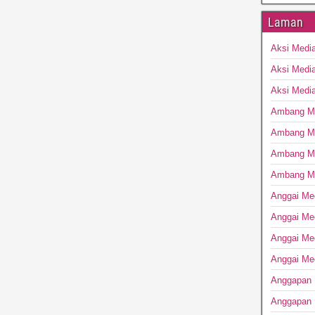
Laman
Aksi Media
Aksi Media
Aksi Media 
Ambang Med
Ambang Me
Ambang Me
Ambang Me
Anggai Med
Anggai Med
Anggai Med
Anggai Med
Anggapan M
Anggapan 