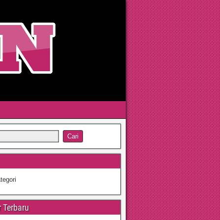
tegori
 Terbaru