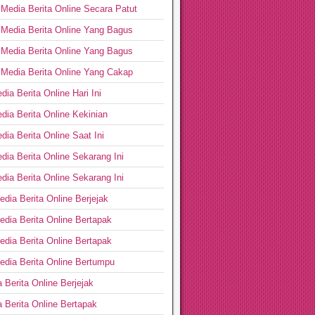
Media Berita Online Secara Patut
Media Berita Online Yang Bagus
Media Berita Online Yang Bagus
Media Berita Online Yang Cakap
ia Berita Online Hari Ini
dia Berita Online Kekinian
dia Berita Online Saat Ini
dia Berita Online Sekarang Ini
dia Berita Online Sekarang Ini
dia Berita Online Berjejak
dia Berita Online Bertapak
dia Berita Online Bertapak
dia Berita Online Bertumpu
 Berita Online Berjejak
a Berita Online Bertapak