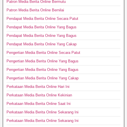
Patron Media Berita Online Bermutu
Patron Media Berita Online Bernilai
Pendapat Media Berita Online Secara Patut
Pendapat Media Berita Online Yang Bagus
Pendapat Media Berita Online Yang Bagus
Pendapat Media Berita Online Yang Cakap
Pengertian Media Berita Online Secara Patut
Pengertian Media Berita Online Yang Bagus
Pengertian Media Berita Online Yang Bagus
Pengertian Media Berita Online Yang Cakap
Perkataan Media Berita Online Hari Ini
Perkataan Media Berita Online Kekinian
Perkataan Media Berita Online Saat Ini
Perkataan Media Berita Online Sekarang Ini
Perkataan Media Berita Online Sekarang Ini