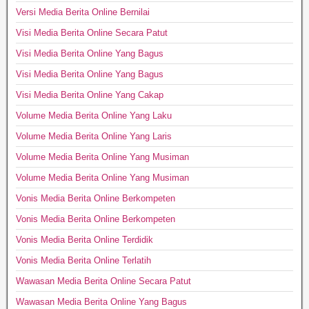
Versi Media Berita Online Bernilai
Visi Media Berita Online Secara Patut
Visi Media Berita Online Yang Bagus
Visi Media Berita Online Yang Bagus
Visi Media Berita Online Yang Cakap
Volume Media Berita Online Yang Laku
Volume Media Berita Online Yang Laris
Volume Media Berita Online Yang Musiman
Volume Media Berita Online Yang Musiman
Vonis Media Berita Online Berkompeten
Vonis Media Berita Online Berkompeten
Vonis Media Berita Online Terdidik
Vonis Media Berita Online Terlatih
Wawasan Media Berita Online Secara Patut
Wawasan Media Berita Online Yang Bagus