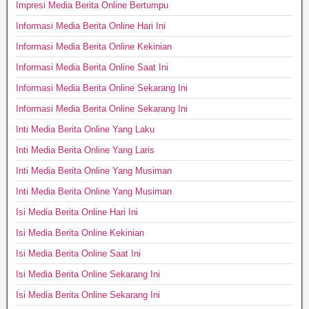
Impresi Media Berita Online Bertumpu
Informasi Media Berita Online Hari Ini
Informasi Media Berita Online Kekinian
Informasi Media Berita Online Saat Ini
Informasi Media Berita Online Sekarang Ini
Informasi Media Berita Online Sekarang Ini
Inti Media Berita Online Yang Laku
Inti Media Berita Online Yang Laris
Inti Media Berita Online Yang Musiman
Inti Media Berita Online Yang Musiman
Isi Media Berita Online Hari Ini
Isi Media Berita Online Kekinian
Isi Media Berita Online Saat Ini
Isi Media Berita Online Sekarang Ini
Isi Media Berita Online Sekarang Ini