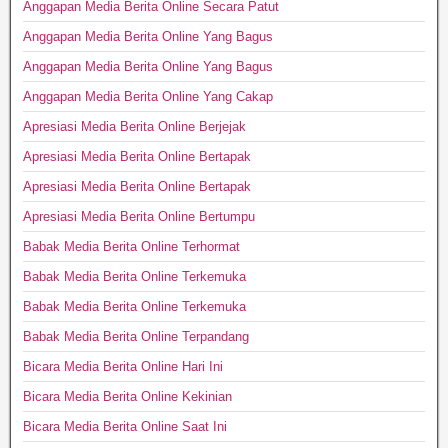
Anggapan Media Berita Online Secara Patut
Anggapan Media Berita Online Yang Bagus
Anggapan Media Berita Online Yang Bagus
Anggapan Media Berita Online Yang Cakap
Apresiasi Media Berita Online Berjejak
Apresiasi Media Berita Online Bertapak
Apresiasi Media Berita Online Bertapak
Apresiasi Media Berita Online Bertumpu
Babak Media Berita Online Terhormat
Babak Media Berita Online Terkemuka
Babak Media Berita Online Terkemuka
Babak Media Berita Online Terpandang
Bicara Media Berita Online Hari Ini
Bicara Media Berita Online Kekinian
Bicara Media Berita Online Saat Ini