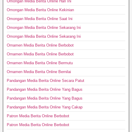
Omongan Media Berita Online Hari Ini
Omongan Media Berita Online Kekinian
Omongan Media Berita Online Saat Ini
Omongan Media Berita Online Sekarang Ini
Omongan Media Berita Online Sekarang Ini
Ornamen Media Berita Online Berbobot
Ornamen Media Berita Online Berbobot
Ornamen Media Berita Online Bermutu
Ornamen Media Berita Online Bernilai
Pandangan Media Berita Online Secara Patut
Pandangan Media Berita Online Yang Bagus
Pandangan Media Berita Online Yang Bagus
Pandangan Media Berita Online Yang Cakap
Patron Media Berita Online Berbobot
Patron Media Berita Online Berbobot