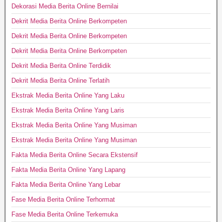
Dekorasi Media Berita Online Bernilai
Dekrit Media Berita Online Berkompeten
Dekrit Media Berita Online Berkompeten
Dekrit Media Berita Online Berkompeten
Dekrit Media Berita Online Terdidik
Dekrit Media Berita Online Terlatih
Ekstrak Media Berita Online Yang Laku
Ekstrak Media Berita Online Yang Laris
Ekstrak Media Berita Online Yang Musiman
Ekstrak Media Berita Online Yang Musiman
Fakta Media Berita Online Secara Ekstensif
Fakta Media Berita Online Yang Lapang
Fakta Media Berita Online Yang Lebar
Fase Media Berita Online Terhormat
Fase Media Berita Online Terkemuka