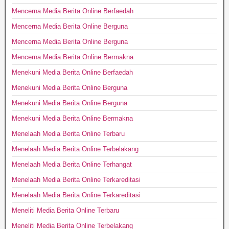
Mencerna Media Berita Online Berfaedah
Mencerna Media Berita Online Berguna
Mencerna Media Berita Online Berguna
Mencerna Media Berita Online Bermakna
Menekuni Media Berita Online Berfaedah
Menekuni Media Berita Online Berguna
Menekuni Media Berita Online Berguna
Menekuni Media Berita Online Bermakna
Menelaah Media Berita Online Terbaru
Menelaah Media Berita Online Terbelakang
Menelaah Media Berita Online Terhangat
Menelaah Media Berita Online Terkareditasi
Menelaah Media Berita Online Terkareditasi
Meneliti Media Berita Online Terbaru
Meneliti Media Berita Online Terbelakang