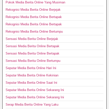
Pokok Media Berita Online Yang Musiman
Rekognisi Media Berita Online Berjejak
Rekognisi Media Berita Online Bertapak
Rekognisi Media Berita Online Bertapak
Rekognisi Media Berita Online Bertumpu
Sensasi Media Berita Online Berjejak
Sensasi Media Berita Online Bertapak
Sensasi Media Berita Online Bertapak
Sensasi Media Berita Online Bertumpu
Seputar Media Berita Online Hari Ini
Seputar Media Berita Online Kekinian
Seputar Media Berita Online Saat Ini
Seputar Media Berita Online Sekarang Ini
Seputar Media Berita Online Sekarang Ini
Serap Media Berita Online Yang Laku