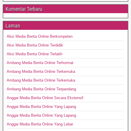
Komentar Terbaru
Laman
Aksi Media Berita Online Berkompeten
Aksi Media Berita Online Terdidik
Aksi Media Berita Online Terlatih
Ambang Media Berita Online Terhormat
Ambang Media Berita Online Terkemuka
Ambang Media Berita Online Terkemuka
Ambang Media Berita Online Terpandang
Anggai Media Berita Online Secara Ekstensif
Anggai Media Berita Online Yang Lapang
Anggai Media Berita Online Yang Lapang
Anggai Media Berita Online Yang Lebar