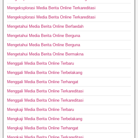
Mengeksplorasi Media Berita Online Terkareditasi
Mengeksplorasi Media Berita Online Terkareditasi
Mengetahui Media Berita Online Berfaedah
Mengetahui Media Berita Online Berguna
Mengetahui Media Berita Online Berguna
Mengetahui Media Berita Online Bermakna
Menggali Media Berita Online Terbaru
Menggali Media Berita Online Terbelakang
Menggali Media Berita Online Terhangat
Menggali Media Berita Online Terkareditasi
Menggali Media Berita Online Terkareditasi
Mengkaji Media Berita Online Terbaru
Mengkaji Media Berita Online Terbelakang
Mengkaji Media Berita Online Terhangat
Mengkaji Media Berita Online Terkareditasi