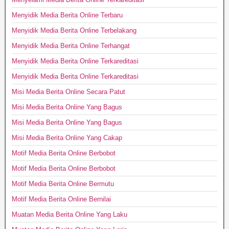
Menyidik Media Berita Online Terbaru
Menyidik Media Berita Online Terbelakang
Menyidik Media Berita Online Terhangat
Menyidik Media Berita Online Terkareditasi
Menyidik Media Berita Online Terkareditasi
Misi Media Berita Online Secara Patut
Misi Media Berita Online Yang Bagus
Misi Media Berita Online Yang Bagus
Misi Media Berita Online Yang Cakap
Motif Media Berita Online Berbobot
Motif Media Berita Online Berbobot
Motif Media Berita Online Bermutu
Motif Media Berita Online Bernilai
Muatan Media Berita Online Yang Laku