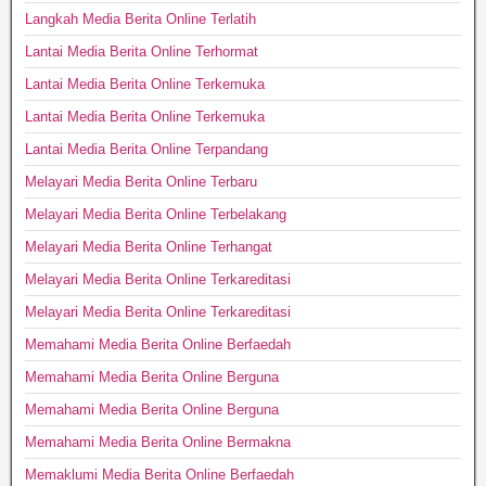
Langkah Media Berita Online Terlatih
Lantai Media Berita Online Terhormat
Lantai Media Berita Online Terkemuka
Lantai Media Berita Online Terkemuka
Lantai Media Berita Online Terpandang
Melayari Media Berita Online Terbaru
Melayari Media Berita Online Terbelakang
Melayari Media Berita Online Terhangat
Melayari Media Berita Online Terkareditasi
Melayari Media Berita Online Terkareditasi
Memahami Media Berita Online Berfaedah
Memahami Media Berita Online Berguna
Memahami Media Berita Online Berguna
Memahami Media Berita Online Bermakna
Memaklumi Media Berita Online Berfaedah