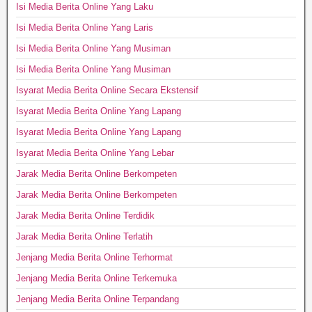
Isi Media Berita Online Yang Laku
Isi Media Berita Online Yang Laris
Isi Media Berita Online Yang Musiman
Isi Media Berita Online Yang Musiman
Isyarat Media Berita Online Secara Ekstensif
Isyarat Media Berita Online Yang Lapang
Isyarat Media Berita Online Yang Lapang
Isyarat Media Berita Online Yang Lebar
Jarak Media Berita Online Berkompeten
Jarak Media Berita Online Berkompeten
Jarak Media Berita Online Terdidik
Jarak Media Berita Online Terlatih
Jenjang Media Berita Online Terhormat
Jenjang Media Berita Online Terkemuka
Jenjang Media Berita Online Terpandang