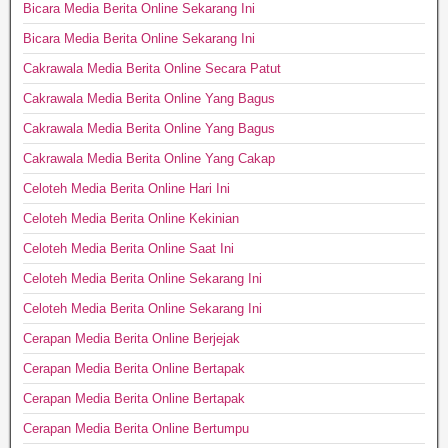
Bicara Media Berita Online Sekarang Ini
Bicara Media Berita Online Sekarang Ini
Cakrawala Media Berita Online Secara Patut
Cakrawala Media Berita Online Yang Bagus
Cakrawala Media Berita Online Yang Bagus
Cakrawala Media Berita Online Yang Cakap
Celoteh Media Berita Online Hari Ini
Celoteh Media Berita Online Kekinian
Celoteh Media Berita Online Saat Ini
Celoteh Media Berita Online Sekarang Ini
Celoteh Media Berita Online Sekarang Ini
Cerapan Media Berita Online Berjejak
Cerapan Media Berita Online Bertapak
Cerapan Media Berita Online Bertapak
Cerapan Media Berita Online Bertumpu