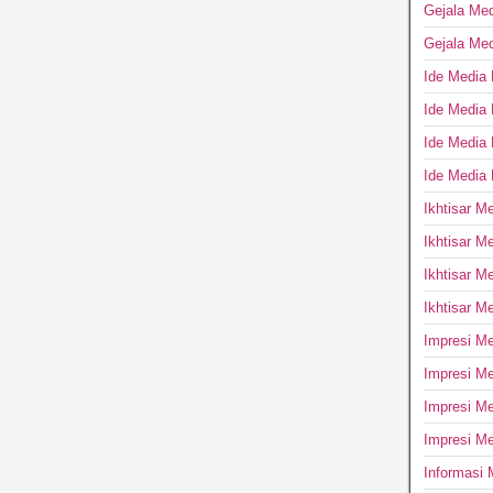
Gejala Med
Gejala Med
Ide Media 
Ide Media 
Ide Media 
Ide Media 
Ikhtisar M
Ikhtisar M
Ikhtisar Me
Ikhtisar Me
Impresi Me
Impresi Me
Impresi Me
Impresi Me
Informasi M