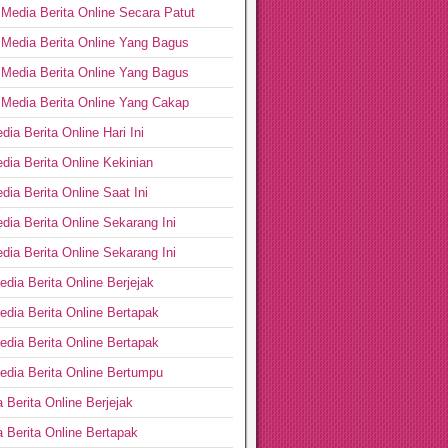
Media Berita Online Secara Patut
Media Berita Online Yang Bagus
Media Berita Online Yang Bagus
Media Berita Online Yang Cakap
ia Berita Online Hari Ini
dia Berita Online Kekinian
dia Berita Online Saat Ini
dia Berita Online Sekarang Ini
dia Berita Online Sekarang Ini
dia Berita Online Berjejak
dia Berita Online Bertapak
dia Berita Online Bertapak
dia Berita Online Bertumpu
 Berita Online Berjejak
a Berita Online Bertapak