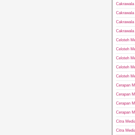
Cakrawala 
Cakrawala 
Cakrawala 
Cakrawala 
Celoteh Med
Celoteh Me
Celoteh Me
Celoteh Me
Celoteh Me
Cerapan Me
Cerapan Me
Cerapan Me
Cerapan Me
Citra Media
Citra Medi