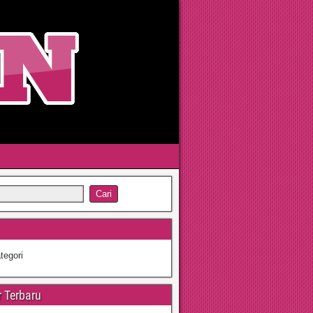
tegori
 Terbaru