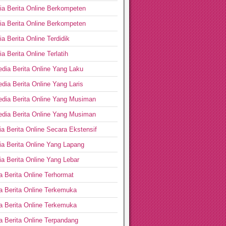
ia Berita Online Berkompeten
ia Berita Online Berkompeten
a Berita Online Terdidik
a Berita Online Terlatih
dia Berita Online Yang Laku
dia Berita Online Yang Laris
dia Berita Online Yang Musiman
dia Berita Online Yang Musiman
a Berita Online Secara Ekstensif
a Berita Online Yang Lapang
a Berita Online Yang Lebar
 Berita Online Terhormat
 Berita Online Terkemuka
 Berita Online Terkemuka
 Berita Online Terpandang