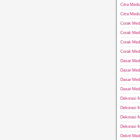
Citra Medi
Citra Medi
Corak Medi
Corak Medi
Corak Medi
Corak Medi
Dasar Medi
Dasar Medi
Dasar Medi
Dasar Medi
Dekorasi M
Dekorasi M
Dekorasi M
Dekorasi M
Dekrit Med