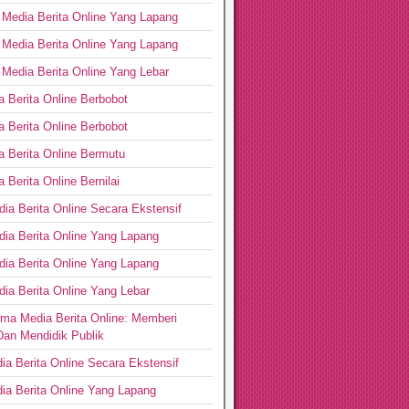
Media Berita Online Yang Lapang
Media Berita Online Yang Lapang
Media Berita Online Yang Lebar
a Berita Online Berbobot
a Berita Online Berbobot
a Berita Online Bermutu
 Berita Online Bernilai
dia Berita Online Secara Ekstensif
dia Berita Online Yang Lapang
dia Berita Online Yang Lapang
dia Berita Online Yang Lebar
ma Media Berita Online: Memberi
Dan Mendidik Publik
ia Berita Online Secara Ekstensif
ia Berita Online Yang Lapang