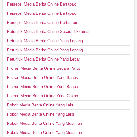
Persepsi Media Berita Online Bertapak
Persepsi Media Berita Online Bertapak
Persepsi Media Berita Online Bertumpu
Petunjuk Media Berita Online Secara Ekstensif
Petunjuk Media Berita Online Yang Lapang
Petunjuk Media Berita Online Yang Lapang
Petunjuk Media Berita Online Yang Lebar
Pikiran Media Berita Online Secara Patut
Pikiran Media Berita Online Yang Bagus
Pikiran Media Berita Online Yang Bagus
Pikiran Media Berita Online Yang Cakap
Pokok Media Berita Online Yang Laku
Pokok Media Berita Online Yang Laris
Pokok Media Berita Online Yang Musiman
Pokok Media Berita Online Yang Musiman