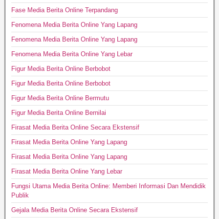
Fase Media Berita Online Terpandang
Fenomena Media Berita Online Yang Lapang
Fenomena Media Berita Online Yang Lapang
Fenomena Media Berita Online Yang Lebar
Figur Media Berita Online Berbobot
Figur Media Berita Online Berbobot
Figur Media Berita Online Bermutu
Figur Media Berita Online Bernilai
Firasat Media Berita Online Secara Ekstensif
Firasat Media Berita Online Yang Lapang
Firasat Media Berita Online Yang Lapang
Firasat Media Berita Online Yang Lebar
Fungsi Utama Media Berita Online: Memberi Informasi Dan Mendidik
Publik
Gejala Media Berita Online Secara Ekstensif