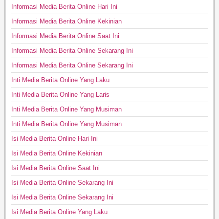
Informasi Media Berita Online Hari Ini
Informasi Media Berita Online Kekinian
Informasi Media Berita Online Saat Ini
Informasi Media Berita Online Sekarang Ini
Informasi Media Berita Online Sekarang Ini
Inti Media Berita Online Yang Laku
Inti Media Berita Online Yang Laris
Inti Media Berita Online Yang Musiman
Inti Media Berita Online Yang Musiman
Isi Media Berita Online Hari Ini
Isi Media Berita Online Kekinian
Isi Media Berita Online Saat Ini
Isi Media Berita Online Sekarang Ini
Isi Media Berita Online Sekarang Ini
Isi Media Berita Online Yang Laku