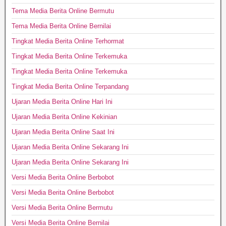
Tema Media Berita Online Bermutu
Tema Media Berita Online Bernilai
Tingkat Media Berita Online Terhormat
Tingkat Media Berita Online Terkemuka
Tingkat Media Berita Online Terkemuka
Tingkat Media Berita Online Terpandang
Ujaran Media Berita Online Hari Ini
Ujaran Media Berita Online Kekinian
Ujaran Media Berita Online Saat Ini
Ujaran Media Berita Online Sekarang Ini
Ujaran Media Berita Online Sekarang Ini
Versi Media Berita Online Berbobot
Versi Media Berita Online Berbobot
Versi Media Berita Online Bermutu
Versi Media Berita Online Bernilai