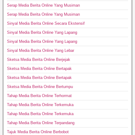
Serap Media Berita Online Yang Musiman
Serap Media Berita Online Yang Musiman
Sinyal Media Berita Online Secara Ekstensif
Sinyal Media Berita Online Yang Lapang
Sinyal Media Berita Online Yang Lapang
Sinyal Media Berita Online Yang Lebar
Sketsa Media Berita Online Berjejak
Sketsa Media Berita Online Bertapak
Sketsa Media Berita Online Bertapak
Sketsa Media Berita Online Bertumpu
Tahap Media Berita Online Terhormat
Tahap Media Berita Online Terkemuka
Tahap Media Berita Online Terkemuka
Tahap Media Berita Online Terpandang
Tajuk Media Berita Online Berbobot