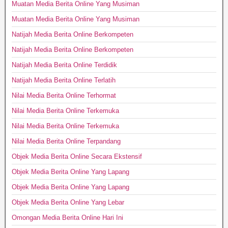
Muatan Media Berita Online Yang Musiman
Muatan Media Berita Online Yang Musiman
Natijah Media Berita Online Berkompeten
Natijah Media Berita Online Berkompeten
Natijah Media Berita Online Terdidik
Natijah Media Berita Online Terlatih
Nilai Media Berita Online Terhormat
Nilai Media Berita Online Terkemuka
Nilai Media Berita Online Terkemuka
Nilai Media Berita Online Terpandang
Objek Media Berita Online Secara Ekstensif
Objek Media Berita Online Yang Lapang
Objek Media Berita Online Yang Lapang
Objek Media Berita Online Yang Lebar
Omongan Media Berita Online Hari Ini