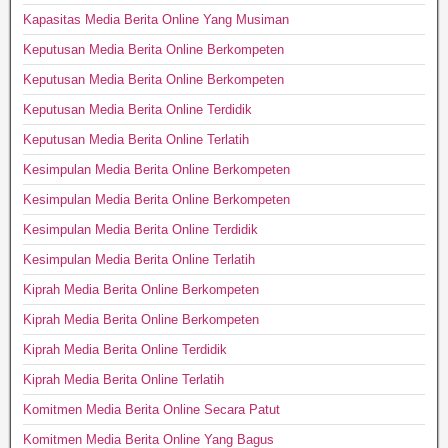
Kapasitas Media Berita Online Yang Musiman
Keputusan Media Berita Online Berkompeten
Keputusan Media Berita Online Berkompeten
Keputusan Media Berita Online Terdidik
Keputusan Media Berita Online Terlatih
Kesimpulan Media Berita Online Berkompeten
Kesimpulan Media Berita Online Berkompeten
Kesimpulan Media Berita Online Terdidik
Kesimpulan Media Berita Online Terlatih
Kiprah Media Berita Online Berkompeten
Kiprah Media Berita Online Berkompeten
Kiprah Media Berita Online Terdidik
Kiprah Media Berita Online Terlatih
Komitmen Media Berita Online Secara Patut
Komitmen Media Berita Online Yang Bagus