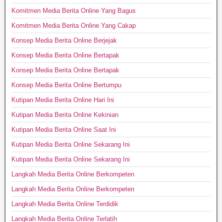
Komitmen Media Berita Online Yang Bagus
Komitmen Media Berita Online Yang Cakap
Konsep Media Berita Online Berjejak
Konsep Media Berita Online Bertapak
Konsep Media Berita Online Bertapak
Konsep Media Berita Online Bertumpu
Kutipan Media Berita Online Hari Ini
Kutipan Media Berita Online Kekinian
Kutipan Media Berita Online Saat Ini
Kutipan Media Berita Online Sekarang Ini
Kutipan Media Berita Online Sekarang Ini
Langkah Media Berita Online Berkompeten
Langkah Media Berita Online Berkompeten
Langkah Media Berita Online Terdidik
Langkah Media Berita Online Terlatih