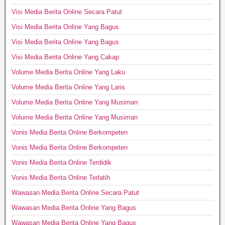
Visi Media Berita Online Secara Patut
Visi Media Berita Online Yang Bagus
Visi Media Berita Online Yang Bagus
Visi Media Berita Online Yang Cakap
Volume Media Berita Online Yang Laku
Volume Media Berita Online Yang Laris
Volume Media Berita Online Yang Musiman
Volume Media Berita Online Yang Musiman
Vonis Media Berita Online Berkompeten
Vonis Media Berita Online Berkompeten
Vonis Media Berita Online Terdidik
Vonis Media Berita Online Terlatih
Wawasan Media Berita Online Secara Patut
Wawasan Media Berita Online Yang Bagus
Wawasan Media Berita Online Yang Bagus