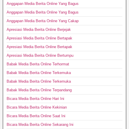
Anggapan Media Berita Online Yang Bagus
Anggapan Media Berita Online Yang Bagus
Anggapan Media Berita Online Yang Cakap
Apresiasi Media Berita Online Berjejak
Apresiasi Media Berita Online Bertapak
Apresiasi Media Berita Online Bertapak
Apresiasi Media Berita Online Bertumpu
Babak Media Berita Online Terhormat
Babak Media Berita Online Terkemuka
Babak Media Berita Online Terkemuka
Babak Media Berita Online Terpandang
Bicara Media Berita Online Hari Ini
Bicara Media Berita Online Kekinian
Bicara Media Berita Online Saat Ini
Bicara Media Berita Online Sekarang Ini