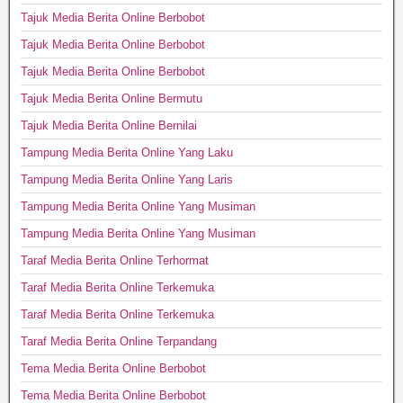
Tajuk Media Berita Online Berbobot
Tajuk Media Berita Online Berbobot
Tajuk Media Berita Online Berbobot
Tajuk Media Berita Online Bermutu
Tajuk Media Berita Online Bernilai
Tampung Media Berita Online Yang Laku
Tampung Media Berita Online Yang Laris
Tampung Media Berita Online Yang Musiman
Tampung Media Berita Online Yang Musiman
Taraf Media Berita Online Terhormat
Taraf Media Berita Online Terkemuka
Taraf Media Berita Online Terkemuka
Taraf Media Berita Online Terpandang
Tema Media Berita Online Berbobot
Tema Media Berita Online Berbobot