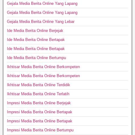
Gejala Media Berita Online Yang Lapang
Gejala Media Berita Online Yang Lapang
Gejala Media Berita Online Yang Lebar
Ide Media Berita Online Berjejak
Ide Media Berita Online Bertapak
Ide Media Berita Online Bertapak
Ide Media Berita Online Bertumpu
Ikhtisar Media Berita Online Berkompeten
Ikhtisar Media Berita Online Berkompeten
Ikhtisar Media Berita Online Terdidik
Ikhtisar Media Berita Online Terlatih
Impresi Media Berita Online Berjejak
Impresi Media Berita Online Bertapak
Impresi Media Berita Online Bertapak
Impresi Media Berita Online Bertumpu